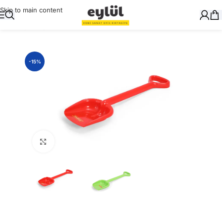
Skip to main content
Ana Sayfa
/
Oyuncak
-15%
Büyütmek için tıklayın