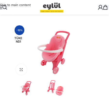
Skip to main content
Ana Sayfa
/
Genel
-15%
TÜKE
NDI
Büyütmek için tıklayın