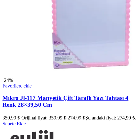
-24%
Favorilere ekle
Mıkro Jl-117 Manyetik Çift Taraflı Yazı Tahtası 4
Renk 28×39,50 Cm
359,99
₺
Orijinal fiyat: 359,99 ₺.
274,99
₺
Şu andaki fiyat: 274,99 ₺.
Sepete Ekle