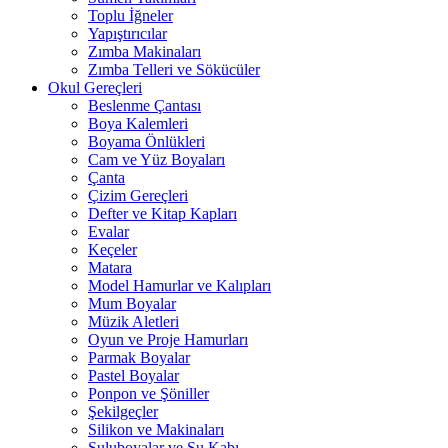
Toplu İğneler
Yapıştırıcılar
Zımba Makinaları
Zımba Telleri ve Sökücüler
Okul Gereçleri
Beslenme Çantası
Boya Kalemleri
Boyama Önlükleri
Cam ve Yüz Boyaları
Çanta
Çizim Gereçleri
Defter ve Kitap Kapları
Evalar
Keçeler
Matara
Model Hamurlar ve Kalıpları
Mum Boyalar
Müzik Aletleri
Oyun ve Proje Hamurları
Parmak Boyalar
Pastel Boyalar
Ponpon ve Şöniller
Şekilgeçler
Silikon ve Makinaları
Suluboyalar ve Su Kabı