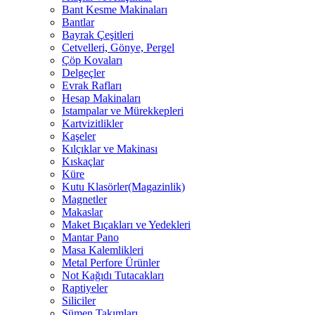
Bant Kesme Makinaları
Bantlar
Bayrak Çeşitleri
Cetvelleri, Gönye, Pergel
Çöp Kovaları
Delgeçler
Evrak Rafları
Hesap Makinaları
Istampalar ve Mürekkepleri
Kartvizitlikler
Kaşeler
Kılçıklar ve Makinası
Kıskaçlar
Küre
Kutu Klasörler(Magazinlik)
Magnetler
Makaslar
Maket Bıçakları ve Yedekleri
Mantar Pano
Masa Kalemlikleri
Metal Perfore Ürünler
Not Kağıdı Tutacakları
Raptiyeler
Siliciler
Sümen Takımları