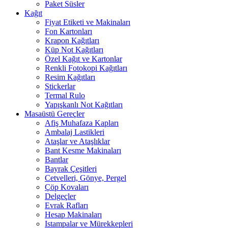
Paket Süsler
Kağıt
Fiyat Etiketi ve Makinaları
Fon Kartonları
Krapon Kağıtları
Küp Not Kağıtları
Özel Kağıt ve Kartonlar
Renkli Fotokopi Kağıtları
Resim Kağıtları
Stickerlar
Termal Rulo
Yapışkanlı Not Kağıtları
Masaüstü Gereçler
Afiş Muhafaza Kapları
Ambalaj Lastikleri
Ataşlar ve Ataşlıklar
Bant Kesme Makinaları
Bantlar
Bayrak Çeşitleri
Cetvelleri, Gönye, Pergel
Çöp Kovaları
Delgeçler
Evrak Rafları
Hesap Makinaları
Istampalar ve Mürekkepleri