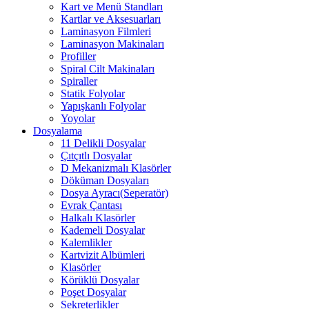
Kart ve Menü Standları
Kartlar ve Aksesuarları
Laminasyon Filmleri
Laminasyon Makinaları
Profiller
Spiral Cilt Makinaları
Spiraller
Statik Folyolar
Yapışkanlı Folyolar
Yoyolar
Dosyalama
11 Delikli Dosyalar
Çıtçıtlı Dosyalar
D Mekanizmalı Klasörler
Döküman Dosyaları
Dosya Ayracı(Seperatör)
Evrak Çantası
Halkalı Klasörler
Kademeli Dosyalar
Kalemlikler
Kartvizit Albümleri
Klasörler
Körüklü Dosyalar
Poşet Dosyalar
Sekreterlikler