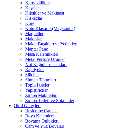
Kartvizitlikler
Kaşeler
Kılçıklar ve Makinası
Kıskaçlar
Küre
Kutu Klasörler(Magazinlik)
Magnetler
Makaslar
Maket Bıçakları ve Yedekleri
Mantar Pano
Masa Kalemlikleri
Metal Perfore Ürünler
Not Kağıdı Tutacakları
Raptiyeler
Siliciler
Sümen Takımları
Toplu İğneler
Yapıştırıcılar
Zımba Makinaları
Zımba Telleri ve Sökücüler
Okul Gereçleri
Beslenme Çantası
Boya Kalemleri
Boyama Önlükleri
Cam ve Yüz Boyaları