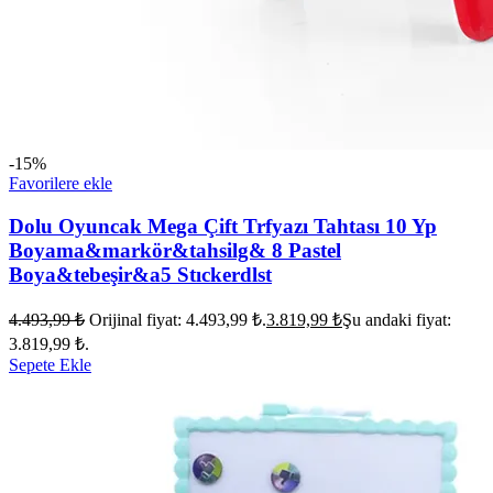
-15%
Favorilere ekle
Dolu Oyuncak Mega Çift Trfyazı Tahtası 10 Yp
Boyama&markör&tahsilg& 8 Pastel
Boya&tebeşir&a5 Stıckerdlst
4.493,99
₺
Orijinal fiyat: 4.493,99 ₺.
3.819,99
₺
Şu andaki fiyat:
3.819,99 ₺.
Sepete Ekle