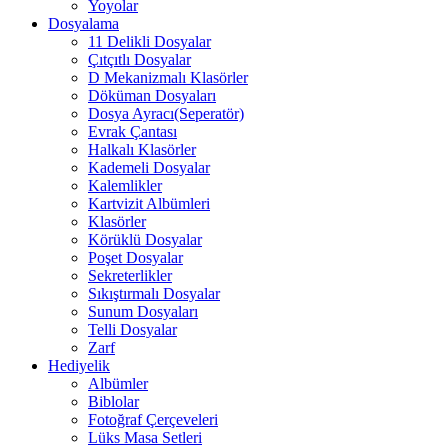
Yoyolar
Dosyalama
11 Delikli Dosyalar
Çıtçıtlı Dosyalar
D Mekanizmalı Klasörler
Döküman Dosyaları
Dosya Ayracı(Seperatör)
Evrak Çantası
Halkalı Klasörler
Kademeli Dosyalar
Kalemlikler
Kartvizit Albümleri
Klasörler
Körüklü Dosyalar
Poşet Dosyalar
Sekreterlikler
Sıkıştırmalı Dosyalar
Sunum Dosyaları
Telli Dosyalar
Zarf
Hediyelik
Albümler
Biblolar
Fotoğraf Çerçeveleri
Lüks Masa Setleri