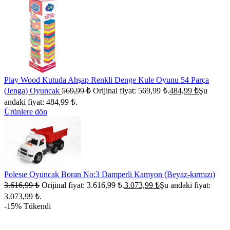
Play Wood Kutuda Ahşap Renkli Denge Kule Oyunu 54 Parça
(Jenga) Oyuncak
569,99
₺
Orijinal fiyat: 569,99 ₺.
484,99
₺
Şu
andaki fiyat: 484,99 ₺.
Ürünlere dön
Polesıe Oyuncak Boran No:3 Damperli Kamyon (Beyaz-kırmızı)
3.616,99
₺
Orijinal fiyat: 3.616,99 ₺.
3.073,99
₺
Şu andaki fiyat:
3.073,99 ₺.
-15%
Tükendi