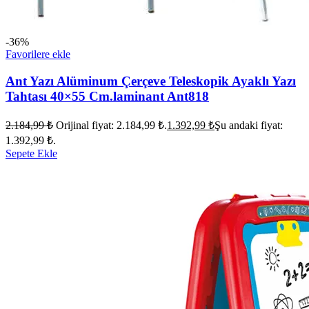
-36%
Favorilere ekle
Ant Yazı Alüminum Çerçeve Teleskopik Ayaklı Yazı
Tahtası 40×55 Cm.laminant Ant818
2.184,99
₺
Orijinal fiyat: 2.184,99 ₺.
1.392,99
₺
Şu andaki fiyat:
1.392,99 ₺.
Sepete Ekle