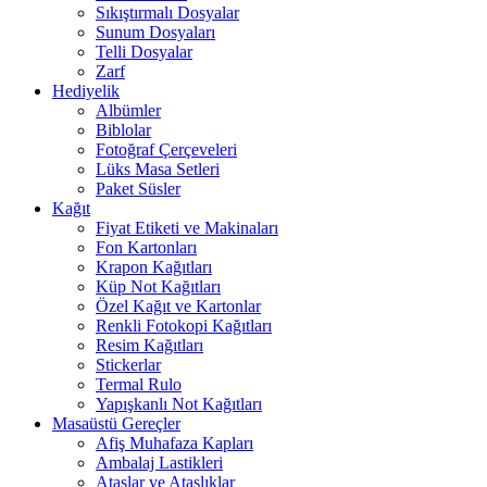
Sıkıştırmalı Dosyalar
Sunum Dosyaları
Telli Dosyalar
Zarf
Hediyelik
Albümler
Biblolar
Fotoğraf Çerçeveleri
Lüks Masa Setleri
Paket Süsler
Kağıt
Fiyat Etiketi ve Makinaları
Fon Kartonları
Krapon Kağıtları
Küp Not Kağıtları
Özel Kağıt ve Kartonlar
Renkli Fotokopi Kağıtları
Resim Kağıtları
Stickerlar
Termal Rulo
Yapışkanlı Not Kağıtları
Masaüstü Gereçler
Afiş Muhafaza Kapları
Ambalaj Lastikleri
Ataşlar ve Ataşlıklar