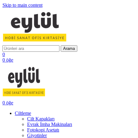
Skip to main content
Arama
0
0
öğe
0
öğe
Ciltleme
Cilt Kapakları
Evrak İmha Makinaları
Fotokopi Asetatı
Giyotinler