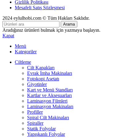
Gizlilik Politikası
Mesafeli Satış Sözleşmesi
2024 eylulhobi.com © Tüm Hakları Saklıdır.
Arama
Aradığınız ürünleri bulmak için yazmaya başlayın.
Kapat
Menü
Kategoriler
Ciltleme
Cilt Kapakları
Evrak İmha Makinaları
Fotokopi Asetatı
Giyotinler
Kart ve Menü Standları
Kartlar ve Aksesuarları
Laminasyon Filmleri
Laminasyon Makinaları
Profiller
Spiral Cilt Makinaları
Spiraller
Statik Folyolar
Yapışkanlı Folyolar