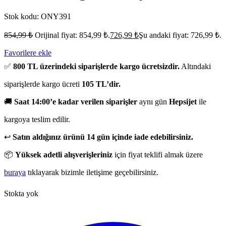
Stok kodu:
ONY391
854,99
₺
Orijinal fiyat: 854,99 ₺.
726,99
₺
Şu andaki fiyat: 726,99 ₺.
Favorilere ekle
✅
800 TL üzerindeki siparişlerde kargo ücretsizdir.
Altındaki
siparişlerde kargo ücreti
105 TL’dir.
🚚
Saat 14:00’e kadar verilen siparişler
aynı gün
Hepsijet
ile
kargoya teslim edilir.
↩️
Satın aldığınız ürünü 14 gün içinde iade edebilirsiniz.
📦
Yüksek adetli alışverişleriniz
için fiyat teklifi almak üzere
buraya
tıklayarak bizimle iletişime geçebilirsiniz.
Stokta yok