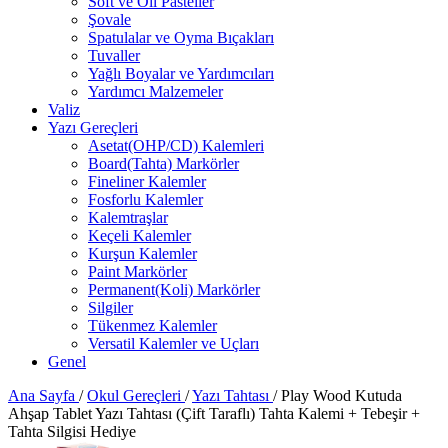
Soft ve Oil Pasteller
Şovale
Spatulalar ve Oyma Bıçakları
Tuvaller
Yağlı Boyalar ve Yardımcıları
Yardımcı Malzemeler
Valiz
Yazı Gereçleri
Asetat(OHP/CD) Kalemleri
Board(Tahta) Markörler
Fineliner Kalemler
Fosforlu Kalemler
Kalemtraşlar
Keçeli Kalemler
Kurşun Kalemler
Paint Markörler
Permanent(Koli) Markörler
Silgiler
Tükenmez Kalemler
Versatil Kalemler ve Uçları
Genel
Ana Sayfa
/
Okul Gereçleri
/
Yazı Tahtası
/
Play Wood Kutuda
Ahşap Tablet Yazı Tahtası (Çift Taraflı) Tahta Kalemi + Tebeşir +
Tahta Silgisi Hediye