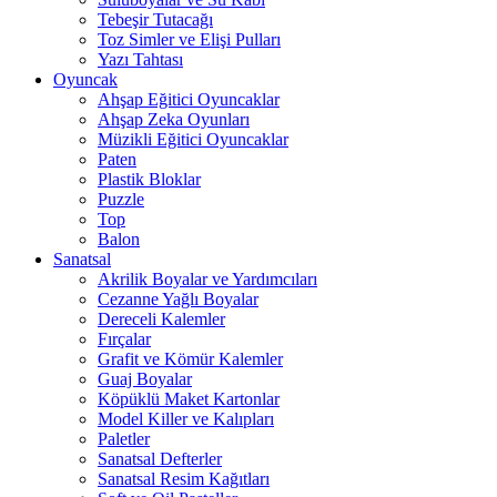
Tebeşir Tutacağı
Toz Simler ve Elişi Pulları
Yazı Tahtası
Oyuncak
Ahşap Eğitici Oyuncaklar
Ahşap Zeka Oyunları
Müzikli Eğitici Oyuncaklar
Paten
Plastik Bloklar
Puzzle
Top
Balon
Sanatsal
Akrilik Boyalar ve Yardımcıları
Cezanne Yağlı Boyalar
Dereceli Kalemler
Fırçalar
Grafit ve Kömür Kalemler
Guaj Boyalar
Köpüklü Maket Kartonlar
Model Killer ve Kalıpları
Paletler
Sanatsal Defterler
Sanatsal Resim Kağıtları