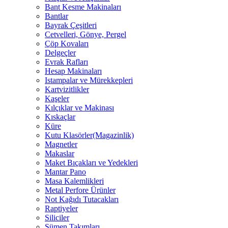
Bant Kesme Makinaları
Bantlar
Bayrak Çeşitleri
Cetvelleri, Gönye, Pergel
Çöp Kovaları
Delgeçler
Evrak Rafları
Hesap Makinaları
Istampalar ve Mürekkepleri
Kartvizitlikler
Kaşeler
Kılçıklar ve Makinası
Kıskaçlar
Küre
Kutu Klasörler(Magazinlik)
Magnetler
Makaslar
Maket Bıçakları ve Yedekleri
Mantar Pano
Masa Kalemlikleri
Metal Perfore Ürünler
Not Kağıdı Tutacakları
Raptiyeler
Siliciler
Sümen Takımları