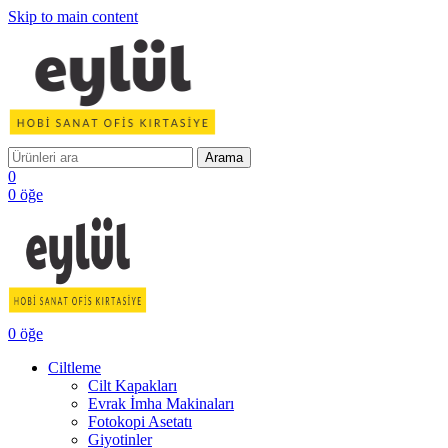
Skip to main content
Arama
0
0
öğe
0
öğe
Ciltleme
Cilt Kapakları
Evrak İmha Makinaları
Fotokopi Asetatı
Giyotinler