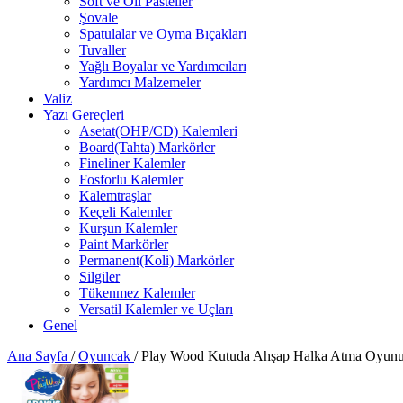
Soft ve Oil Pasteller
Şovale
Spatulalar ve Oyma Bıçakları
Tuvaller
Yağlı Boyalar ve Yardımcıları
Yardımcı Malzemeler
Valiz
Yazı Gereçleri
Asetat(OHP/CD) Kalemleri
Board(Tahta) Markörler
Fineliner Kalemler
Fosforlu Kalemler
Kalemtraşlar
Keçeli Kalemler
Kurşun Kalemler
Paint Markörler
Permanent(Koli) Markörler
Silgiler
Tükenmez Kalemler
Versatil Kalemler ve Uçları
Genel
Ana Sayfa
/
Oyuncak
/
Play Wood Kutuda Ahşap Halka Atma Oyun