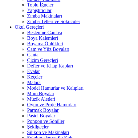
Toplu İğneler
Yapıştırıcılar
Zımba Makinaları
Zımba Telleri ve Sökücüler
Okul Gereçleri
Beslenme Çantası
Boya Kalemleri
Boyama Önlükleri
Cam ve Yüz Boyaları
Çanta
Çizim Gereçleri
Defter ve Kitap Kapları
Evalar
Keçeler
Matara
Model Hamurlar ve Kalıpları
Mum Boyalar
Müzik Aletleri
Oyun ve Proje Hamurları
Parmak Boyalar
Pastel Boyalar
Ponpon ve Şöniller
Şekilgeçler
Silikon ve Makinaları
Suluboyalar ve Su Kabı