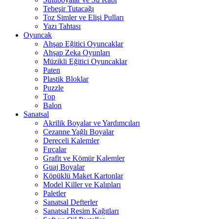
Tebeşir Tutacağı
Toz Simler ve Elişi Pulları
Yazı Tahtası
Oyuncak
Ahşap Eğitici Oyuncaklar
Ahşap Zeka Oyunları
Müzikli Eğitici Oyuncaklar
Paten
Plastik Bloklar
Puzzle
Top
Balon
Sanatsal
Akrilik Boyalar ve Yardımcıları
Cezanne Yağlı Boyalar
Dereceli Kalemler
Fırçalar
Grafit ve Kömür Kalemler
Guaj Boyalar
Köpüklü Maket Kartonlar
Model Killer ve Kalıpları
Paletler
Sanatsal Defterler
Sanatsal Resim Kağıtları