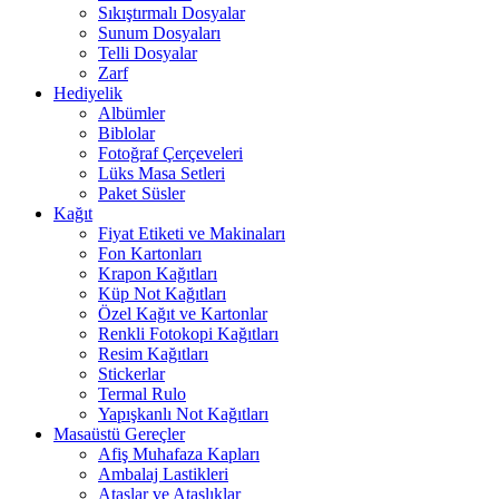
Sıkıştırmalı Dosyalar
Sunum Dosyaları
Telli Dosyalar
Zarf
Hediyelik
Albümler
Biblolar
Fotoğraf Çerçeveleri
Lüks Masa Setleri
Paket Süsler
Kağıt
Fiyat Etiketi ve Makinaları
Fon Kartonları
Krapon Kağıtları
Küp Not Kağıtları
Özel Kağıt ve Kartonlar
Renkli Fotokopi Kağıtları
Resim Kağıtları
Stickerlar
Termal Rulo
Yapışkanlı Not Kağıtları
Masaüstü Gereçler
Afiş Muhafaza Kapları
Ambalaj Lastikleri
Ataşlar ve Ataşlıklar