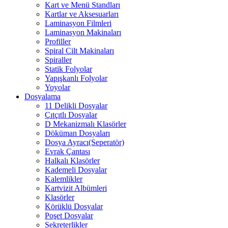
Kart ve Menü Standları
Kartlar ve Aksesuarları
Laminasyon Filmleri
Laminasyon Makinaları
Profiller
Spiral Cilt Makinaları
Spiraller
Statik Folyolar
Yapışkanlı Folyolar
Yoyolar
Dosyalama
11 Delikli Dosyalar
Çıtçıtlı Dosyalar
D Mekanizmalı Klasörler
Döküman Dosyaları
Dosya Ayracı(Seperatör)
Evrak Çantası
Halkalı Klasörler
Kademeli Dosyalar
Kalemlikler
Kartvizit Albümleri
Klasörler
Körüklü Dosyalar
Poşet Dosyalar
Sekreterlikler