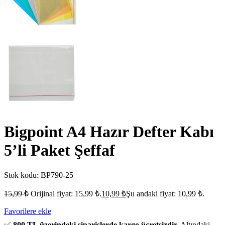
Bigpoint A4 Hazır Defter Kabı
5’li Paket Şeffaf
Stok kodu:
BP790-25
15,99
₺
Orijinal fiyat: 15,99 ₺.
10,99
₺
Şu andaki fiyat: 10,99 ₺.
Favorilere ekle
✅
800 TL üzerindeki siparişlerde kargo ücretsizdir.
Altındaki