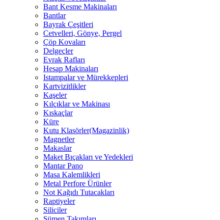
Bant Kesme Makinaları
Bantlar
Bayrak Çeşitleri
Cetvelleri, Gönye, Pergel
Çöp Kovaları
Delgeçler
Evrak Rafları
Hesap Makinaları
Istampalar ve Mürekkepleri
Kartvizitlikler
Kaşeler
Kılçıklar ve Makinası
Kıskaçlar
Küre
Kutu Klasörler(Magazinlik)
Magnetler
Makaslar
Maket Bıçakları ve Yedekleri
Mantar Pano
Masa Kalemlikleri
Metal Perfore Ürünler
Not Kağıdı Tutacakları
Raptiyeler
Siliciler
Sümen Takımları