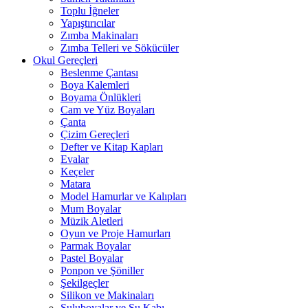
Toplu İğneler
Yapıştırıcılar
Zımba Makinaları
Zımba Telleri ve Sökücüler
Okul Gereçleri
Beslenme Çantası
Boya Kalemleri
Boyama Önlükleri
Cam ve Yüz Boyaları
Çanta
Çizim Gereçleri
Defter ve Kitap Kapları
Evalar
Keçeler
Matara
Model Hamurlar ve Kalıpları
Mum Boyalar
Müzik Aletleri
Oyun ve Proje Hamurları
Parmak Boyalar
Pastel Boyalar
Ponpon ve Şöniller
Şekilgeçler
Silikon ve Makinaları
Suluboyalar ve Su Kabı