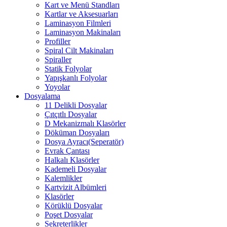
Kart ve Menü Standları
Kartlar ve Aksesuarları
Laminasyon Filmleri
Laminasyon Makinaları
Profiller
Spiral Cilt Makinaları
Spiraller
Statik Folyolar
Yapışkanlı Folyolar
Yoyolar
Dosyalama
11 Delikli Dosyalar
Çıtçıtlı Dosyalar
D Mekanizmalı Klasörler
Döküman Dosyaları
Dosya Ayracı(Seperatör)
Evrak Çantası
Halkalı Klasörler
Kademeli Dosyalar
Kalemlikler
Kartvizit Albümleri
Klasörler
Körüklü Dosyalar
Poşet Dosyalar
Sekreterlikler