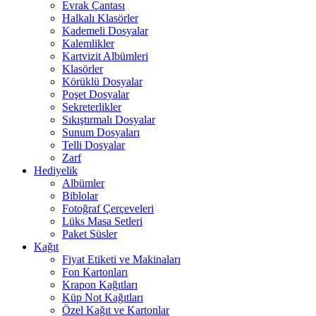
Evrak Çantası
Halkalı Klasörler
Kademeli Dosyalar
Kalemlikler
Kartvizit Albümleri
Klasörler
Körüklü Dosyalar
Poşet Dosyalar
Sekreterlikler
Sıkıştırmalı Dosyalar
Sunum Dosyaları
Telli Dosyalar
Zarf
Hediyelik
Albümler
Biblolar
Fotoğraf Çerçeveleri
Lüks Masa Setleri
Paket Süsler
Kağıt
Fiyat Etiketi ve Makinaları
Fon Kartonları
Krapon Kağıtları
Küp Not Kağıtları
Özel Kağıt ve Kartonlar