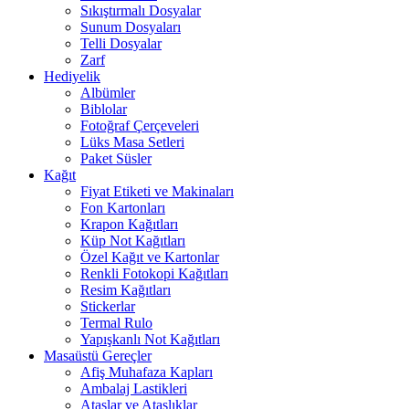
Sıkıştırmalı Dosyalar
Sunum Dosyaları
Telli Dosyalar
Zarf
Hediyelik
Albümler
Biblolar
Fotoğraf Çerçeveleri
Lüks Masa Setleri
Paket Süsler
Kağıt
Fiyat Etiketi ve Makinaları
Fon Kartonları
Krapon Kağıtları
Küp Not Kağıtları
Özel Kağıt ve Kartonlar
Renkli Fotokopi Kağıtları
Resim Kağıtları
Stickerlar
Termal Rulo
Yapışkanlı Not Kağıtları
Masaüstü Gereçler
Afiş Muhafaza Kapları
Ambalaj Lastikleri
Ataşlar ve Ataşlıklar