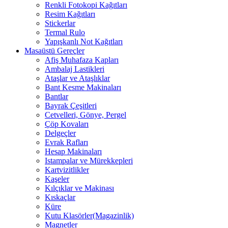
Renkli Fotokopi Kağıtları
Resim Kağıtları
Stickerlar
Termal Rulo
Yapışkanlı Not Kağıtları
Masaüstü Gereçler
Afiş Muhafaza Kapları
Ambalaj Lastikleri
Ataşlar ve Ataşlıklar
Bant Kesme Makinaları
Bantlar
Bayrak Çeşitleri
Cetvelleri, Gönye, Pergel
Çöp Kovaları
Delgeçler
Evrak Rafları
Hesap Makinaları
Istampalar ve Mürekkepleri
Kartvizitlikler
Kaşeler
Kılçıklar ve Makinası
Kıskaçlar
Küre
Kutu Klasörler(Magazinlik)
Magnetler