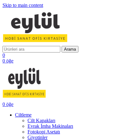
Skip to main content
Arama
0
0
öğe
0
öğe
Ciltleme
Cilt Kapakları
Evrak İmha Makinaları
Fotokopi Asetatı
Giyotinler