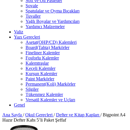
Soft ve Oil Pasteller
Şovale
Spatulalar ve Oyma Bıçakları
Tuvaller
Yağlı Boyalar ve Yardımcıları
Yardımcı Malzemeler
Valiz
Yazı Gereçleri
Asetat(OHP/CD) Kalemleri
Board(Tahta) Markörler
Fineliner Kalemler
Fosforlu Kalemler
Kalemtraşlar
Keçeli Kalemler
Kurşun Kalemler
Paint Markörler
Permanent(Koli) Markörler
Silgiler
Tükenmez Kalemler
Versatil Kalemler ve Uçları
Genel
Ana Sayfa
/
Okul Gereçleri
/
Defter ve Kitap Kapları
/
Bigpoint A4
Hazır Defter Kabı 5’li Paket Şeffaf