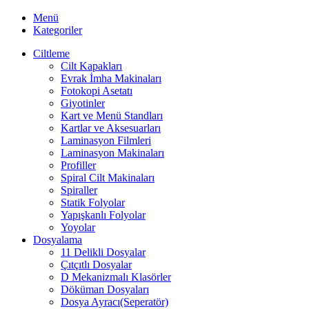
Menü
Kategoriler
Ciltleme
Cilt Kapakları
Evrak İmha Makinaları
Fotokopi Asetatı
Giyotinler
Kart ve Menü Standları
Kartlar ve Aksesuarları
Laminasyon Filmleri
Laminasyon Makinaları
Profiller
Spiral Cilt Makinaları
Spiraller
Statik Folyolar
Yapışkanlı Folyolar
Yoyolar
Dosyalama
11 Delikli Dosyalar
Çıtçıtlı Dosyalar
D Mekanizmalı Klasörler
Döküman Dosyaları
Dosya Ayracı(Seperatör)