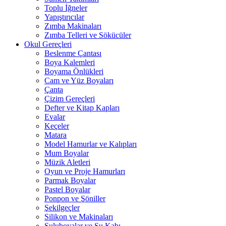
Toplu İğneler
Yapıştırıcılar
Zımba Makinaları
Zımba Telleri ve Sökücüler
Okul Gereçleri
Beslenme Çantası
Boya Kalemleri
Boyama Önlükleri
Cam ve Yüz Boyaları
Çanta
Çizim Gereçleri
Defter ve Kitap Kapları
Evalar
Keçeler
Matara
Model Hamurlar ve Kalıpları
Mum Boyalar
Müzik Aletleri
Oyun ve Proje Hamurları
Parmak Boyalar
Pastel Boyalar
Ponpon ve Şöniller
Şekilgeçler
Silikon ve Makinaları
Suluboyalar ve Su Kabı