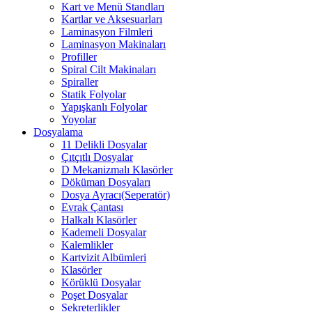
Kart ve Menü Standları
Kartlar ve Aksesuarları
Laminasyon Filmleri
Laminasyon Makinaları
Profiller
Spiral Cilt Makinaları
Spiraller
Statik Folyolar
Yapışkanlı Folyolar
Yoyolar
Dosyalama
11 Delikli Dosyalar
Çıtçıtlı Dosyalar
D Mekanizmalı Klasörler
Döküman Dosyaları
Dosya Ayracı(Seperatör)
Evrak Çantası
Halkalı Klasörler
Kademeli Dosyalar
Kalemlikler
Kartvizit Albümleri
Klasörler
Körüklü Dosyalar
Poşet Dosyalar
Sekreterlikler