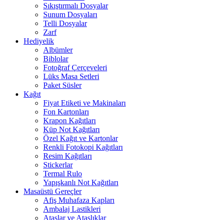
Sıkıştırmalı Dosyalar
Sunum Dosyaları
Telli Dosyalar
Zarf
Hediyelik
Albümler
Biblolar
Fotoğraf Çerçeveleri
Lüks Masa Setleri
Paket Süsler
Kağıt
Fiyat Etiketi ve Makinaları
Fon Kartonları
Krapon Kağıtları
Küp Not Kağıtları
Özel Kağıt ve Kartonlar
Renkli Fotokopi Kağıtları
Resim Kağıtları
Stickerlar
Termal Rulo
Yapışkanlı Not Kağıtları
Masaüstü Gereçler
Afiş Muhafaza Kapları
Ambalaj Lastikleri
Ataşlar ve Ataşlıklar