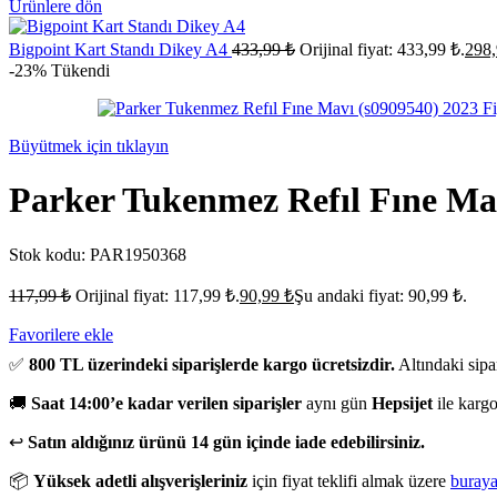
Ürünlere dön
Bigpoint Kart Standı Dikey A4
433,99
₺
Orijinal fiyat: 433,99 ₺.
298
-23%
Tükendi
Büyütmek için tıklayın
Parker Tukenmez Refıl Fıne Mav
Stok kodu:
PAR1950368
117,99
₺
Orijinal fiyat: 117,99 ₺.
90,99
₺
Şu andaki fiyat: 90,99 ₺.
Favorilere ekle
✅
800 TL üzerindeki siparişlerde kargo ücretsizdir.
Altındaki sipa
🚚
Saat 14:00’e kadar verilen siparişler
aynı gün
Hepsijet
ile kargo
↩️
Satın aldığınız ürünü 14 gün içinde iade edebilirsiniz.
📦
Yüksek adetli alışverişleriniz
için fiyat teklifi almak üzere
buray