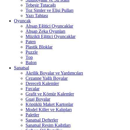
Tebeşir Tutacağı
Toz Simler ve Elişi Pulları
Yazı Tahtası
Oyuncak
Ahşap Eğitici Oyuncaklar
Ahşap Zeka Oyunları
Müzikli Eğitici Oyuncaklar
Paten
Plastik Bloklar
Puzzle
Top
Balon
Sanatsal
Akrilik Boyalar ve Yardımcıları
Cezanne Yağlı Boyalar
Dereceli Kalemler
Fırçalar
Grafit ve Kömür Kalemler
Guaj Boyalar
Köpüklü Maket Kartonlar
Model Killer ve Kalıpları
Paletler
Sanatsal Defterler
Sanatsal Resim Kağıtları