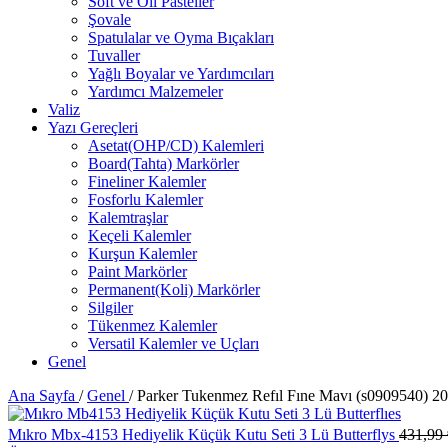
Soft ve Oil Pasteller
Şovale
Spatulalar ve Oyma Bıçakları
Tuvaller
Yağlı Boyalar ve Yardımcıları
Yardımcı Malzemeler
Valiz
Yazı Gereçleri
Asetat(OHP/CD) Kalemleri
Board(Tahta) Markörler
Fineliner Kalemler
Fosforlu Kalemler
Kalemtraşlar
Keçeli Kalemler
Kurşun Kalemler
Paint Markörler
Permanent(Koli) Markörler
Silgiler
Tükenmez Kalemler
Versatil Kalemler ve Uçları
Genel
Ana Sayfa
/
Genel
/
Parker Tukenmez Refıl Fıne Mavı (s0909540) 202
Mıkro Mbx-4153 Hediyelik Küçük Kutu Seti 3 Lü Butterflys
431,99