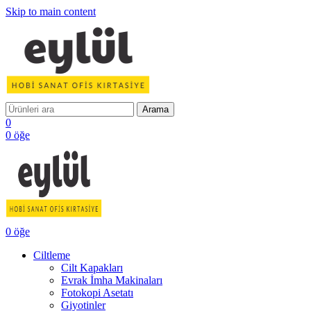
Skip to main content
Arama
0
0
öğe
0
öğe
Ciltleme
Cilt Kapakları
Evrak İmha Makinaları
Fotokopi Asetatı
Giyotinler