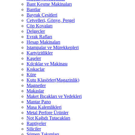
Bant Kesme Makinaları
Bantlar
Bayrak Çeşitleri
Cetvelleri, Gönye, Pergel
Çöp Kovaları
Delgeçler
Evrak Rafları
Hesap Makinaları
Istampalar ve Mürekkepleri
Kartvizitlikler
Kaşeler
Kılçıklar ve Makinası
Kıskaçlar
Küre
Kutu Klasörler(Magazinlik)
Magnetler
Makaslar
Maket Bıçakları ve Yedekleri
Mantar Pano
Masa Kalemlikleri
Metal Perfore Ürünler
Not Kağıdı Tutacakları
Raptiyeler
Siliciler
Sümen Takımları