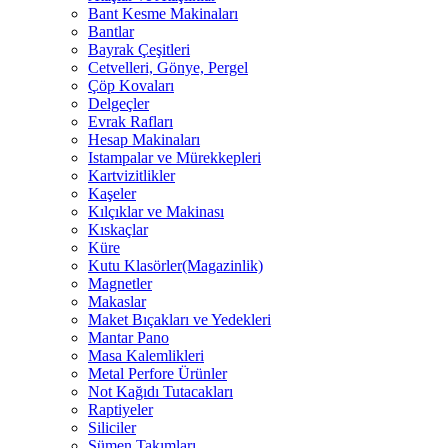
Bant Kesme Makinaları
Bantlar
Bayrak Çeşitleri
Cetvelleri, Gönye, Pergel
Çöp Kovaları
Delgeçler
Evrak Rafları
Hesap Makinaları
Istampalar ve Mürekkepleri
Kartvizitlikler
Kaşeler
Kılçıklar ve Makinası
Kıskaçlar
Küre
Kutu Klasörler(Magazinlik)
Magnetler
Makaslar
Maket Bıçakları ve Yedekleri
Mantar Pano
Masa Kalemlikleri
Metal Perfore Ürünler
Not Kağıdı Tutacakları
Raptiyeler
Siliciler
Sümen Takımları