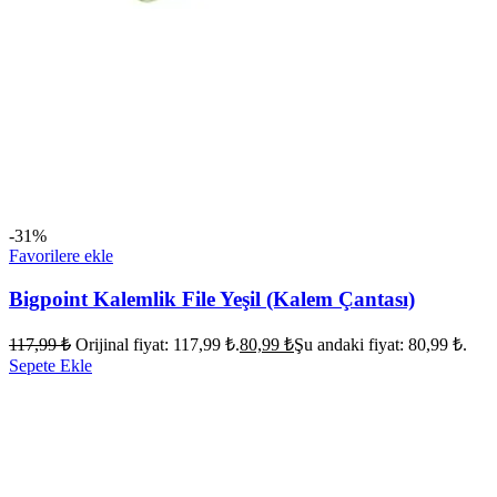
-31%
Favorilere ekle
Bigpoint Kalemlik File Yeşil (Kalem Çantası)
117,99
₺
Orijinal fiyat: 117,99 ₺.
80,99
₺
Şu andaki fiyat: 80,99 ₺.
Sepete Ekle