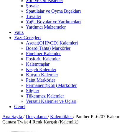
Soft ve Oil Pasteller
Şovale
Spatulalar ve Oyma Bıçakları
Tuvaller
Yağlı Boyalar ve Yardımcıları
Yardımcı Malzemeler
Valiz
Yazı Gereçleri
Asetat(OHP/CD) Kalemleri
Board(Tahta) Markörler
Fineliner Kalemler
Fosforlu Kalemler
Kalemtraşlar
Keçeli Kalemler
Kurşun Kalemler
Paint Markörler
Permanent(Koli) Markörler
Silgiler
Tükenmez Kalemler
Versatil Kalemler ve Uçları
Genel
Ana Sayfa
/
Dosyalama
/
Kalemlikler
/
Panther Pt-6207 Kalem
Çantası Twist 4 Renk Karışık (Kalemlik)