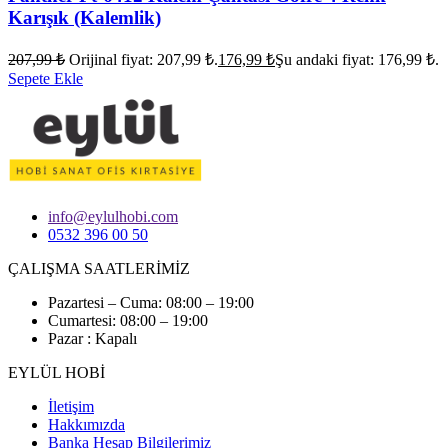
Karışık (Kalemlik)
207,99
₺
Orijinal fiyat: 207,99 ₺.
176,99
₺
Şu andaki fiyat: 176,99 ₺.
Sepete Ekle
info@eylulhobi.com
0532 396 00 50
ÇALIŞMA SAATLERİMİZ
Pazartesi – Cuma: 08:00 – 19:00
Cumartesi: 08:00 – 19:00
Pazar : Kapalı
EYLÜL HOBİ
İletişim
Hakkımızda
Banka Hesap Bilgilerimiz