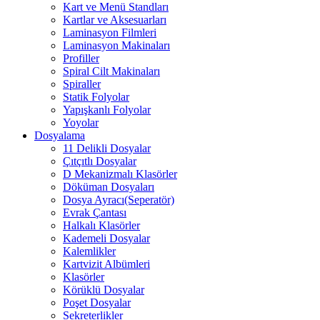
Kart ve Menü Standları
Kartlar ve Aksesuarları
Laminasyon Filmleri
Laminasyon Makinaları
Profiller
Spiral Cilt Makinaları
Spiraller
Statik Folyolar
Yapışkanlı Folyolar
Yoyolar
Dosyalama
11 Delikli Dosyalar
Çıtçıtlı Dosyalar
D Mekanizmalı Klasörler
Döküman Dosyaları
Dosya Ayracı(Seperatör)
Evrak Çantası
Halkalı Klasörler
Kademeli Dosyalar
Kalemlikler
Kartvizit Albümleri
Klasörler
Körüklü Dosyalar
Poşet Dosyalar
Sekreterlikler