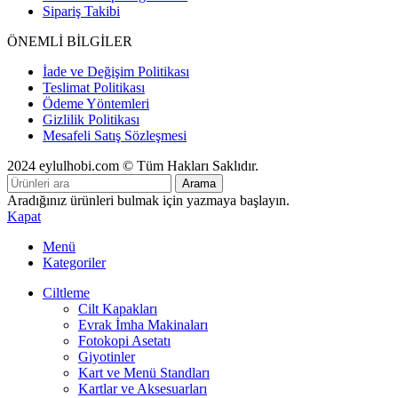
Sipariş Takibi
ÖNEMLİ BİLGİLER
İade ve Değişim Politikası
Teslimat Politikası
Ödeme Yöntemleri
Gizlilik Politikası
Mesafeli Satış Sözleşmesi
2024 eylulhobi.com © Tüm Hakları Saklıdır.
Arama
Aradığınız ürünleri bulmak için yazmaya başlayın.
Kapat
Menü
Kategoriler
Ciltleme
Cilt Kapakları
Evrak İmha Makinaları
Fotokopi Asetatı
Giyotinler
Kart ve Menü Standları
Kartlar ve Aksesuarları