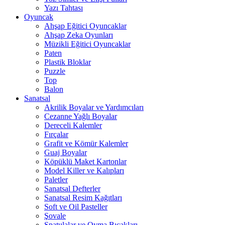
Yazı Tahtası
Oyuncak
Ahşap Eğitici Oyuncaklar
Ahşap Zeka Oyunları
Müzikli Eğitici Oyuncaklar
Paten
Plastik Bloklar
Puzzle
Top
Balon
Sanatsal
Akrilik Boyalar ve Yardımcıları
Cezanne Yağlı Boyalar
Dereceli Kalemler
Fırçalar
Grafit ve Kömür Kalemler
Guaj Boyalar
Köpüklü Maket Kartonlar
Model Killer ve Kalıpları
Paletler
Sanatsal Defterler
Sanatsal Resim Kağıtları
Soft ve Oil Pasteller
Şovale
Spatulalar ve Oyma Bıçakları