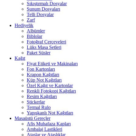
Sıkıştırmalı Dosyalar
Sunum Dosyaları
Telli Dosyalar
Zarf
Hediyelik
Albümler
Biblolar
Fotoğraf Çerçeveleri
Lüks Masa Setleri
Paket Süsler
Kağıt
Fiyat Etiketi ve Makinaları
Fon Kartonları
Krapon Kağıtları
Küp Not Kağıtları
Özel Kağıt ve Kartonlar
Renkli Fotokopi Kağıtları
Resim Kağıtları
Stickerlar
Termal Rulo
Yapışkanlı Not Kağıtları
Masaüstü Gereçler
Afiş Muhafaza Kapları
Ambalaj Lastikleri
Ataşlar ve Ataşlıklar