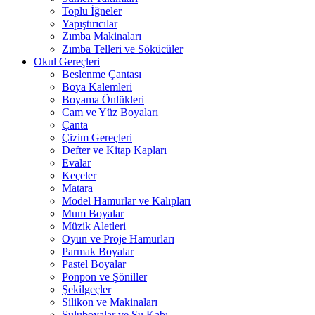
Toplu İğneler
Yapıştırıcılar
Zımba Makinaları
Zımba Telleri ve Sökücüler
Okul Gereçleri
Beslenme Çantası
Boya Kalemleri
Boyama Önlükleri
Cam ve Yüz Boyaları
Çanta
Çizim Gereçleri
Defter ve Kitap Kapları
Evalar
Keçeler
Matara
Model Hamurlar ve Kalıpları
Mum Boyalar
Müzik Aletleri
Oyun ve Proje Hamurları
Parmak Boyalar
Pastel Boyalar
Ponpon ve Şöniller
Şekilgeçler
Silikon ve Makinaları
Suluboyalar ve Su Kabı