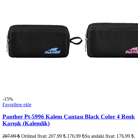
-15%
Favorilere ekle
Panther Pt-5996 Kalem Çantası Black Color 4 Renk
Karışık (Kalemlik)
207,99
₺
Orijinal fiyat: 207,99 ₺.
176,99
₺
Şu andaki fiyat: 176,99 ₺.