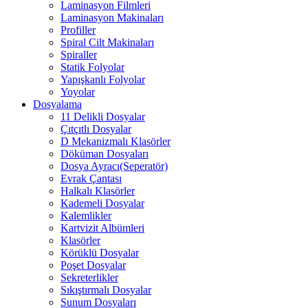
Laminasyon Filmleri
Laminasyon Makinaları
Profiller
Spiral Cilt Makinaları
Spiraller
Statik Folyolar
Yapışkanlı Folyolar
Yoyolar
Dosyalama
11 Delikli Dosyalar
Çıtçıtlı Dosyalar
D Mekanizmalı Klasörler
Döküman Dosyaları
Dosya Ayracı(Seperatör)
Evrak Çantası
Halkalı Klasörler
Kademeli Dosyalar
Kalemlikler
Kartvizit Albümleri
Klasörler
Körüklü Dosyalar
Poşet Dosyalar
Sekreterlikler
Sıkıştırmalı Dosyalar
Sunum Dosyaları