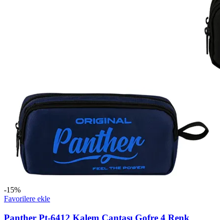
-15%
Favorilere ekle
Panther Pt-6412 Kalem Çantası Gofre 4 Renk