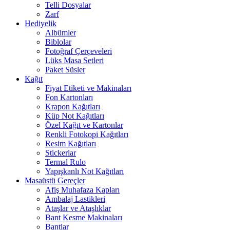
Telli Dosyalar
Zarf
Hediyelik
Albümler
Biblolar
Fotoğraf Çerçeveleri
Lüks Masa Setleri
Paket Süsler
Kağıt
Fiyat Etiketi ve Makinaları
Fon Kartonları
Krapon Kağıtları
Küp Not Kağıtları
Özel Kağıt ve Kartonlar
Renkli Fotokopi Kağıtları
Resim Kağıtları
Stickerlar
Termal Rulo
Yapışkanlı Not Kağıtları
Masaüstü Gereçler
Afiş Muhafaza Kapları
Ambalaj Lastikleri
Ataşlar ve Ataşlıklar
Bant Kesme Makinaları
Bantlar