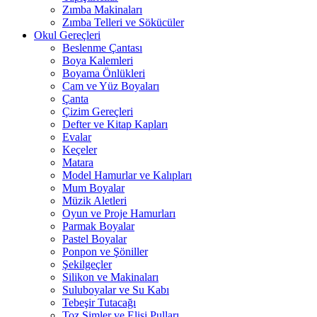
Zımba Makinaları
Zımba Telleri ve Sökücüler
Okul Gereçleri
Beslenme Çantası
Boya Kalemleri
Boyama Önlükleri
Cam ve Yüz Boyaları
Çanta
Çizim Gereçleri
Defter ve Kitap Kapları
Evalar
Keçeler
Matara
Model Hamurlar ve Kalıpları
Mum Boyalar
Müzik Aletleri
Oyun ve Proje Hamurları
Parmak Boyalar
Pastel Boyalar
Ponpon ve Şöniller
Şekilgeçler
Silikon ve Makinaları
Suluboyalar ve Su Kabı
Tebeşir Tutacağı
Toz Simler ve Elişi Pulları