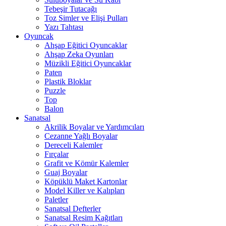
Tebeşir Tutacağı
Toz Simler ve Elişi Pulları
Yazı Tahtası
Oyuncak
Ahşap Eğitici Oyuncaklar
Ahşap Zeka Oyunları
Müzikli Eğitici Oyuncaklar
Paten
Plastik Bloklar
Puzzle
Top
Balon
Sanatsal
Akrilik Boyalar ve Yardımcıları
Cezanne Yağlı Boyalar
Dereceli Kalemler
Fırçalar
Grafit ve Kömür Kalemler
Guaj Boyalar
Köpüklü Maket Kartonlar
Model Killer ve Kalıpları
Paletler
Sanatsal Defterler
Sanatsal Resim Kağıtları