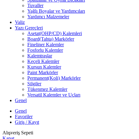
Tuvaller
Yağlı Boyalar ve Yardımcıları
Yardımcı Malzemeler
Valiz
Yazı Gereçleri
Asetat(OHP/CD) Kalemleri
Board(Tahta) Markörler
Fineliner Kalemler
Fosforlu Kalemler
Kalemtraşlar
Keçeli Kalemler
Kurşun Kalemler
Paint Markörler
Permanent(Koli) Markörler
Silgiler
Tükenmez Kalemler
Versatil Kalemler ve Uçları
Genel
Genel
Favoriler
Giriş / Kayıt
Alışveriş Sepeti
Kapat