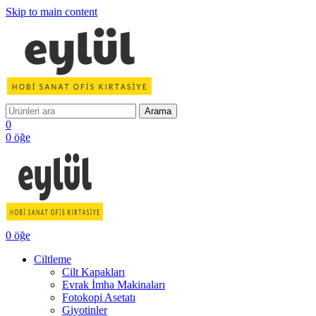
Skip to main content
Arama
0
0
öğe
0
öğe
Ciltleme
Cilt Kapakları
Evrak İmha Makinaları
Fotokopi Asetatı
Giyotinler