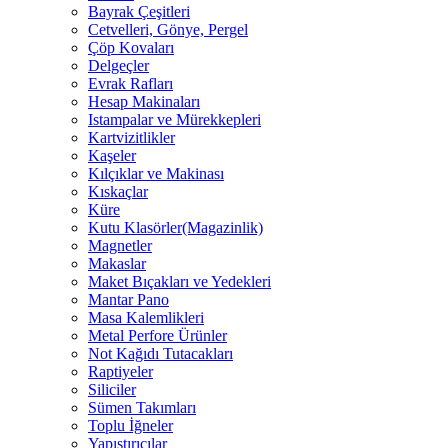
Bayrak Çeşitleri
Cetvelleri, Gönye, Pergel
Çöp Kovaları
Delgeçler
Evrak Rafları
Hesap Makinaları
Istampalar ve Mürekkepleri
Kartvizitlikler
Kaşeler
Kılçıklar ve Makinası
Kıskaçlar
Küre
Kutu Klasörler(Magazinlik)
Magnetler
Makaslar
Maket Bıçakları ve Yedekleri
Mantar Pano
Masa Kalemlikleri
Metal Perfore Ürünler
Not Kağıdı Tutacakları
Raptiyeler
Siliciler
Sümen Takımları
Toplu İğneler
Yapıştırıcılar