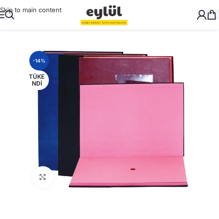
Skip to main content
Ana Sayfa
/
Genel
-14%
TÜKE
NDI
Büyütmek için tıklayın