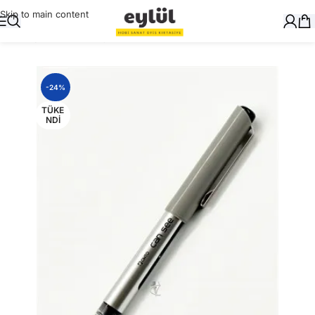
Skip to main content
Ana Sayfa
/
Yazı Gereçleri
/
Tükenmez Kalemler
-24%
TÜKE
NDI