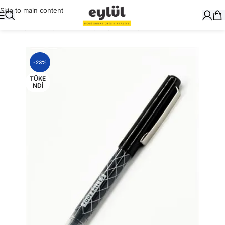
Skip to main content
Ana Sayfa
/
Dosyalama
/
Dosya Ayracı(Seperatör)
-23%
TÜKE
NDI