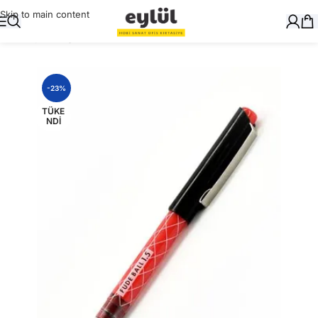
Skip to main content
Ana Sayfa
/
Kağıt
/
Stickerlar
-23%
TÜKE
NDI