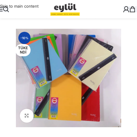
Skip to main content
Ana Sayfa
/
Okul Gereçleri
/
Defter ve Kitap Kapları
-10%
TÜKE
NDI
Büyütmek için tıklayın