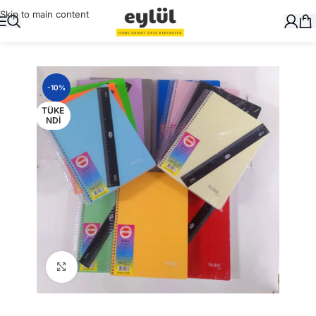
Skip to main content
Ana Sayfa
/
Okul Gereçleri
/
Defter ve Kitap Kapları
-10%
TÜKE
NDI
Büyütmek için tıklayın