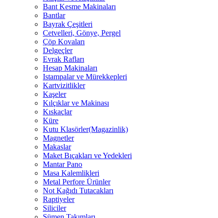
Bant Kesme Makinaları
Bantlar
Bayrak Çeşitleri
Cetvelleri, Gönye, Pergel
Çöp Kovaları
Delgeçler
Evrak Rafları
Hesap Makinaları
Istampalar ve Mürekkepleri
Kartvizitlikler
Kaşeler
Kılçıklar ve Makinası
Kıskaçlar
Küre
Kutu Klasörler(Magazinlik)
Magnetler
Makaslar
Maket Bıçakları ve Yedekleri
Mantar Pano
Masa Kalemlikleri
Metal Perfore Ürünler
Not Kağıdı Tutacakları
Raptiyeler
Siliciler
Sümen Takımları