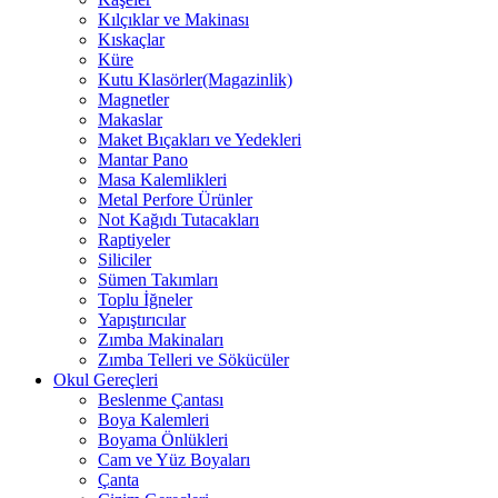
Kılçıklar ve Makinası
Kıskaçlar
Küre
Kutu Klasörler(Magazinlik)
Magnetler
Makaslar
Maket Bıçakları ve Yedekleri
Mantar Pano
Masa Kalemlikleri
Metal Perfore Ürünler
Not Kağıdı Tutacakları
Raptiyeler
Siliciler
Sümen Takımları
Toplu İğneler
Yapıştırıcılar
Zımba Makinaları
Zımba Telleri ve Sökücüler
Okul Gereçleri
Beslenme Çantası
Boya Kalemleri
Boyama Önlükleri
Cam ve Yüz Boyaları
Çanta