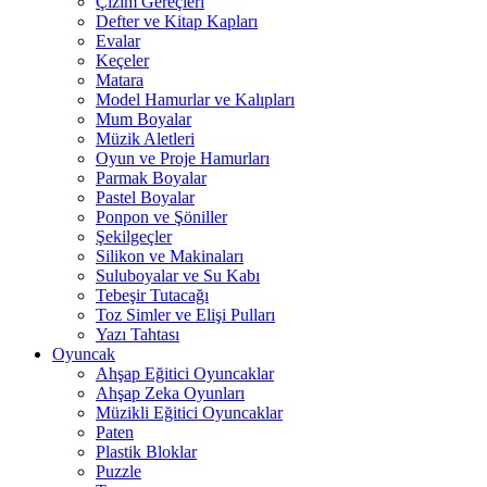
Çizim Gereçleri
Defter ve Kitap Kapları
Evalar
Keçeler
Matara
Model Hamurlar ve Kalıpları
Mum Boyalar
Müzik Aletleri
Oyun ve Proje Hamurları
Parmak Boyalar
Pastel Boyalar
Ponpon ve Şöniller
Şekilgeçler
Silikon ve Makinaları
Suluboyalar ve Su Kabı
Tebeşir Tutacağı
Toz Simler ve Elişi Pulları
Yazı Tahtası
Oyuncak
Ahşap Eğitici Oyuncaklar
Ahşap Zeka Oyunları
Müzikli Eğitici Oyuncaklar
Paten
Plastik Bloklar
Puzzle