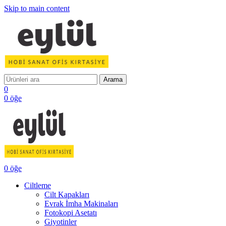
Skip to main content
Arama
0
0
öğe
0
öğe
Ciltleme
Cilt Kapakları
Evrak İmha Makinaları
Fotokopi Asetatı
Giyotinler