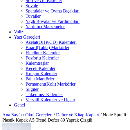
Soft ve Oil Pasteller
Şovale
Spatulalar ve Oyma Bıçakları
Tuvaller
Yağlı Boyalar ve Yardımcıları
Yardımcı Malzemeler
Valiz
Yazı Gereçleri
Asetat(OHP/CD) Kalemleri
Board(Tahta) Markörler
Fineliner Kalemler
Fosforlu Kalemler
Kalemtraşlar
Keçeli Kalemler
Kurşun Kalemler
Paint Markörler
Permanent(Koli) Markörler
Silgiler
Tükenmez Kalemler
Versatil Kalemler ve Uçları
Genel
Ana Sayfa
/
Okul Gereçleri
/
Defter ve Kitap Kapları
/
Notte Spralli
Plastik Kapak A5 Trend Defter 80 Yaprak Çizgili