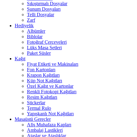
Sıkıştırmalı Dosyalar
Sunum Dosyaları
Telli Dosyalar
Zarf
Hediyelik
Albümler
Biblolar
Fotoğraf Çerçeveleri
Lüks Masa Setleri
Paket Süsler
Kağıt
Fiyat Etiketi ve Makinaları
Fon Kartonları
Krapon Kağıtları
Küp Not Kağıtları
Özel Kağıt ve Kartonlar
Renkli Fotokopi Kağıtları
Resim Kağıtları
Stickerlar
Termal Rulo
Yapışkanlı Not Kağıtları
Masaüstü Gereçler
Afiş Muhafaza Kapları
Ambalaj Lastikleri
Ataşlar ve Ataşlıklar