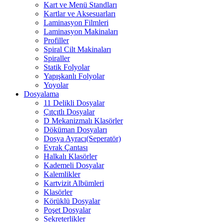
Kart ve Menü Standları
Kartlar ve Aksesuarları
Laminasyon Filmleri
Laminasyon Makinaları
Profiller
Spiral Cilt Makinaları
Spiraller
Statik Folyolar
Yapışkanlı Folyolar
Yoyolar
Dosyalama
11 Delikli Dosyalar
Çıtçıtlı Dosyalar
D Mekanizmalı Klasörler
Döküman Dosyaları
Dosya Ayracı(Seperatör)
Evrak Çantası
Halkalı Klasörler
Kademeli Dosyalar
Kalemlikler
Kartvizit Albümleri
Klasörler
Körüklü Dosyalar
Poşet Dosyalar
Sekreterlikler