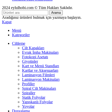
2024 eylulhobi.com © Tüm Hakları Saklıdır.
Arama
Aradığınız ürünleri bulmak için yazmaya başlayın.
Kapat
Menü
Kategoriler
Ciltleme
Cilt Kapakları
Evrak İmha Makinaları
Fotokopi Asetatı
Giyotinler
Kart ve Menü Standları
Kartlar ve Aksesuarları
Laminasyon Filmleri
Laminasyon Makinaları
Profiller
Spiral Cilt Makinaları
Spiraller
Statik Folyolar
Yapışkanlı Folyolar
Yoyolar
Dosyalama