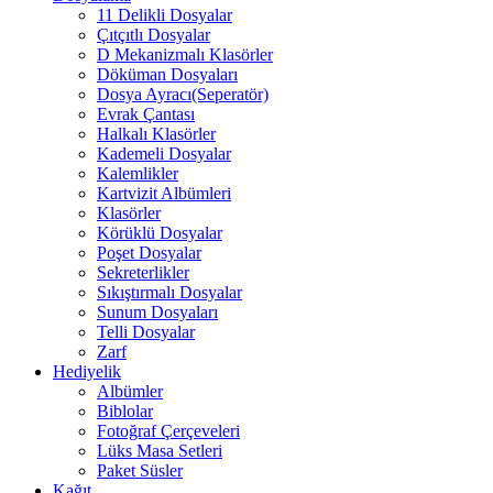
11 Delikli Dosyalar
Çıtçıtlı Dosyalar
D Mekanizmalı Klasörler
Döküman Dosyaları
Dosya Ayracı(Seperatör)
Evrak Çantası
Halkalı Klasörler
Kademeli Dosyalar
Kalemlikler
Kartvizit Albümleri
Klasörler
Körüklü Dosyalar
Poşet Dosyalar
Sekreterlikler
Sıkıştırmalı Dosyalar
Sunum Dosyaları
Telli Dosyalar
Zarf
Hediyelik
Albümler
Biblolar
Fotoğraf Çerçeveleri
Lüks Masa Setleri
Paket Süsler
Kağıt