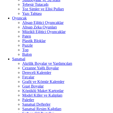
Tebeşir Tutacağı
Toz Simler ve Elişi Pulları
Yazı Tahtası
Oyuncak
Ahşap Eğitici Oyuncaklar
Ahşap Zeka Oyunları
Müzikli Eğitici Oyuncaklar
Paten
Plastik Bloklar
Puzzle
Top
Balon
Sanatsal
Akrilik Boyalar ve Yardımcıları
Cezanne Yağlı Boyalar
Dereceli Kalemler
Fırçalar
Grafit ve Kömür Kalemler
Guaj Boyalar
Köpüklü Maket Kartonlar
Model Killer ve Kalıpları
Paletler
Sanatsal Defterler
Sanatsal Resim Kağıtları