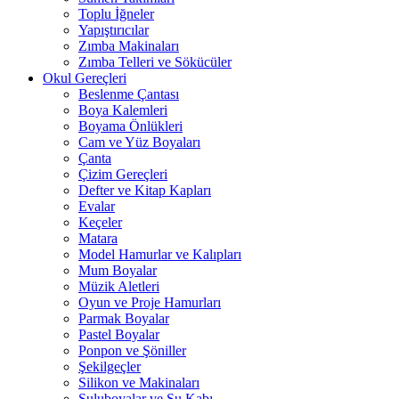
Toplu İğneler
Yapıştırıcılar
Zımba Makinaları
Zımba Telleri ve Sökücüler
Okul Gereçleri
Beslenme Çantası
Boya Kalemleri
Boyama Önlükleri
Cam ve Yüz Boyaları
Çanta
Çizim Gereçleri
Defter ve Kitap Kapları
Evalar
Keçeler
Matara
Model Hamurlar ve Kalıpları
Mum Boyalar
Müzik Aletleri
Oyun ve Proje Hamurları
Parmak Boyalar
Pastel Boyalar
Ponpon ve Şöniller
Şekilgeçler
Silikon ve Makinaları
Suluboyalar ve Su Kabı