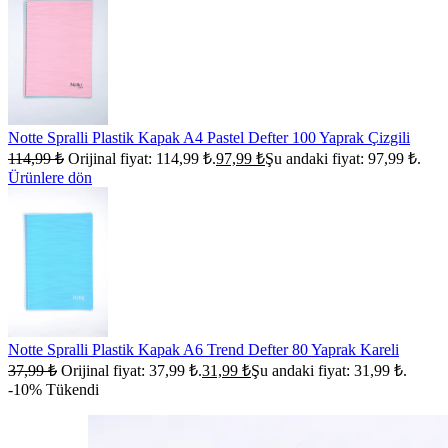
Notte Spralli Plastik Kapak A4 Pastel Defter 100 Yaprak Çizgili
114,99
₺
Orijinal fiyat: 114,99 ₺.
97,99
₺
Şu andaki fiyat: 97,99 ₺.
Ürünlere dön
Notte Spralli Plastik Kapak A6 Trend Defter 80 Yaprak Kareli
37,99
₺
Orijinal fiyat: 37,99 ₺.
31,99
₺
Şu andaki fiyat: 31,99 ₺.
-10%
Tükendi