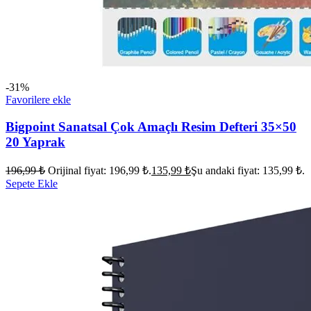
-31%
Favorilere ekle
Bigpoint Sanatsal Çok Amaçlı Resim Defteri 35×50
20 Yaprak
196,99
₺
Orijinal fiyat: 196,99 ₺.
135,99
₺
Şu andaki fiyat: 135,99 ₺.
Sepete Ekle