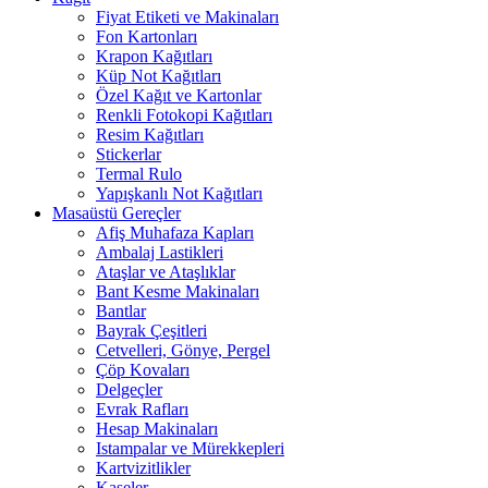
Fiyat Etiketi ve Makinaları
Fon Kartonları
Krapon Kağıtları
Küp Not Kağıtları
Özel Kağıt ve Kartonlar
Renkli Fotokopi Kağıtları
Resim Kağıtları
Stickerlar
Termal Rulo
Yapışkanlı Not Kağıtları
Masaüstü Gereçler
Afiş Muhafaza Kapları
Ambalaj Lastikleri
Ataşlar ve Ataşlıklar
Bant Kesme Makinaları
Bantlar
Bayrak Çeşitleri
Cetvelleri, Gönye, Pergel
Çöp Kovaları
Delgeçler
Evrak Rafları
Hesap Makinaları
Istampalar ve Mürekkepleri
Kartvizitlikler
Kaşeler