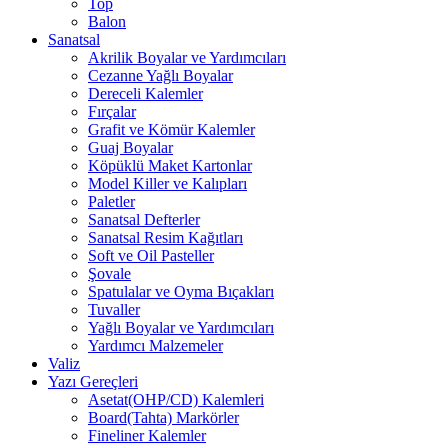
Top
Balon
Sanatsal
Akrilik Boyalar ve Yardımcıları
Cezanne Yağlı Boyalar
Dereceli Kalemler
Fırçalar
Grafit ve Kömür Kalemler
Guaj Boyalar
Köpüklü Maket Kartonlar
Model Killer ve Kalıpları
Paletler
Sanatsal Defterler
Sanatsal Resim Kağıtları
Soft ve Oil Pasteller
Şovale
Spatulalar ve Oyma Bıçakları
Tuvaller
Yağlı Boyalar ve Yardımcıları
Yardımcı Malzemeler
Valiz
Yazı Gereçleri
Asetat(OHP/CD) Kalemleri
Board(Tahta) Markörler
Fineliner Kalemler