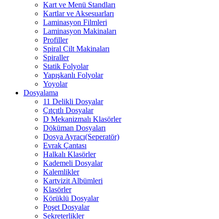
Kart ve Menü Standları
Kartlar ve Aksesuarları
Laminasyon Filmleri
Laminasyon Makinaları
Profiller
Spiral Cilt Makinaları
Spiraller
Statik Folyolar
Yapışkanlı Folyolar
Yoyolar
Dosyalama
11 Delikli Dosyalar
Çıtçıtlı Dosyalar
D Mekanizmalı Klasörler
Döküman Dosyaları
Dosya Ayracı(Seperatör)
Evrak Çantası
Halkalı Klasörler
Kademeli Dosyalar
Kalemlikler
Kartvizit Albümleri
Klasörler
Körüklü Dosyalar
Poşet Dosyalar
Sekreterlikler