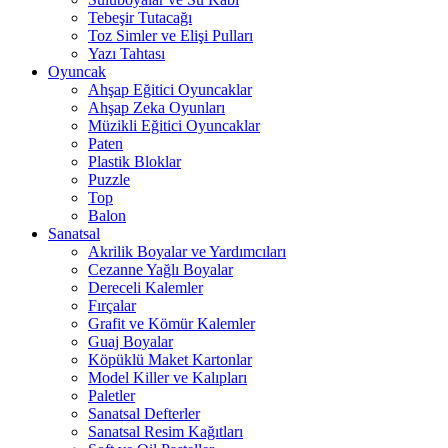
Tebeşir Tutacağı
Toz Simler ve Elişi Pulları
Yazı Tahtası
Oyuncak
Ahşap Eğitici Oyuncaklar
Ahşap Zeka Oyunları
Müzikli Eğitici Oyuncaklar
Paten
Plastik Bloklar
Puzzle
Top
Balon
Sanatsal
Akrilik Boyalar ve Yardımcıları
Cezanne Yağlı Boyalar
Dereceli Kalemler
Fırçalar
Grafit ve Kömür Kalemler
Guaj Boyalar
Köpüklü Maket Kartonlar
Model Killer ve Kalıpları
Paletler
Sanatsal Defterler
Sanatsal Resim Kağıtları