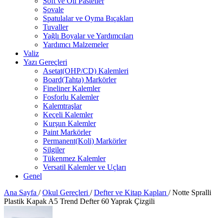
Soft ve Oil Pasteller
Şovale
Spatulalar ve Oyma Bıçakları
Tuvaller
Yağlı Boyalar ve Yardımcıları
Yardımcı Malzemeler
Valiz
Yazı Gereçleri
Asetat(OHP/CD) Kalemleri
Board(Tahta) Markörler
Fineliner Kalemler
Fosforlu Kalemler
Kalemtraşlar
Keçeli Kalemler
Kurşun Kalemler
Paint Markörler
Permanent(Koli) Markörler
Silgiler
Tükenmez Kalemler
Versatil Kalemler ve Uçları
Genel
Ana Sayfa
/
Okul Gereçleri
/
Defter ve Kitap Kapları
/
Notte Spralli
Plastik Kapak A5 Trend Defter 60 Yaprak Çizgili