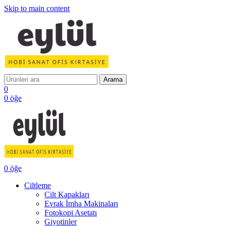
Skip to main content
Arama
0
0
öğe
0
öğe
Ciltleme
Cilt Kapakları
Evrak İmha Makinaları
Fotokopi Asetatı
Giyotinler