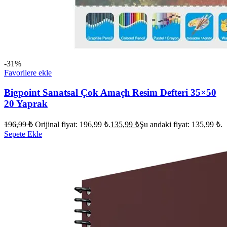
-31%
Favorilere ekle
Bigpoint Sanatsal Çok Amaçlı Resim Defteri 35×50
20 Yaprak
196,99
₺
Orijinal fiyat: 196,99 ₺.
135,99
₺
Şu andaki fiyat: 135,99 ₺.
Sepete Ekle