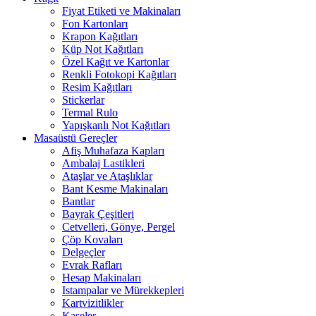
Fiyat Etiketi ve Makinaları
Fon Kartonları
Krapon Kağıtları
Küp Not Kağıtları
Özel Kağıt ve Kartonlar
Renkli Fotokopi Kağıtları
Resim Kağıtları
Stickerlar
Termal Rulo
Yapışkanlı Not Kağıtları
Masaüstü Gereçler
Afiş Muhafaza Kapları
Ambalaj Lastikleri
Ataşlar ve Ataşlıklar
Bant Kesme Makinaları
Bantlar
Bayrak Çeşitleri
Cetvelleri, Gönye, Pergel
Çöp Kovaları
Delgeçler
Evrak Rafları
Hesap Makinaları
Istampalar ve Mürekkepleri
Kartvizitlikler
Kaşeler