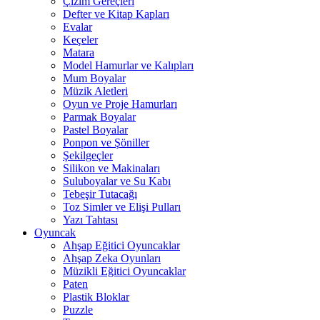
Çizim Gereçleri
Defter ve Kitap Kapları
Evalar
Keçeler
Matara
Model Hamurlar ve Kalıpları
Mum Boyalar
Müzik Aletleri
Oyun ve Proje Hamurları
Parmak Boyalar
Pastel Boyalar
Ponpon ve Şöniller
Şekilgeçler
Silikon ve Makinaları
Suluboyalar ve Su Kabı
Tebeşir Tutacağı
Toz Simler ve Elişi Pulları
Yazı Tahtası
Oyuncak
Ahşap Eğitici Oyuncaklar
Ahşap Zeka Oyunları
Müzikli Eğitici Oyuncaklar
Paten
Plastik Bloklar
Puzzle