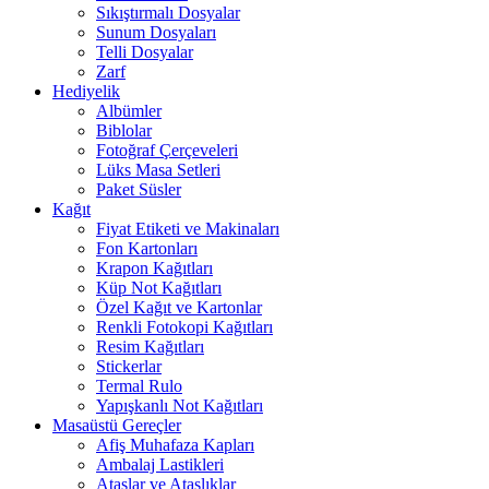
Sıkıştırmalı Dosyalar
Sunum Dosyaları
Telli Dosyalar
Zarf
Hediyelik
Albümler
Biblolar
Fotoğraf Çerçeveleri
Lüks Masa Setleri
Paket Süsler
Kağıt
Fiyat Etiketi ve Makinaları
Fon Kartonları
Krapon Kağıtları
Küp Not Kağıtları
Özel Kağıt ve Kartonlar
Renkli Fotokopi Kağıtları
Resim Kağıtları
Stickerlar
Termal Rulo
Yapışkanlı Not Kağıtları
Masaüstü Gereçler
Afiş Muhafaza Kapları
Ambalaj Lastikleri
Ataşlar ve Ataşlıklar