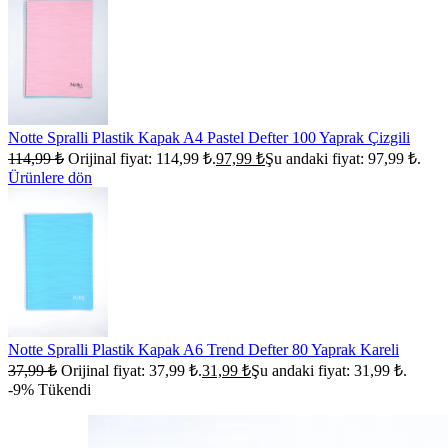
Notte Spralli Plastik Kapak A4 Pastel Defter 100 Yaprak Çizgili
114,99
₺
Orijinal fiyat: 114,99 ₺.
97,99
₺
Şu andaki fiyat: 97,99 ₺.
Ürünlere dön
Notte Spralli Plastik Kapak A6 Trend Defter 80 Yaprak Kareli
37,99
₺
Orijinal fiyat: 37,99 ₺.
31,99
₺
Şu andaki fiyat: 31,99 ₺.
-9%
Tükendi