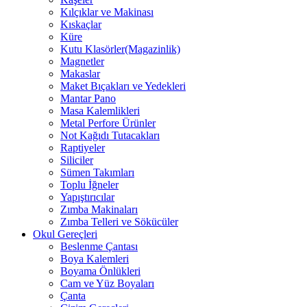
Kılçıklar ve Makinası
Kıskaçlar
Küre
Kutu Klasörler(Magazinlik)
Magnetler
Makaslar
Maket Bıçakları ve Yedekleri
Mantar Pano
Masa Kalemlikleri
Metal Perfore Ürünler
Not Kağıdı Tutacakları
Raptiyeler
Siliciler
Sümen Takımları
Toplu İğneler
Yapıştırıcılar
Zımba Makinaları
Zımba Telleri ve Sökücüler
Okul Gereçleri
Beslenme Çantası
Boya Kalemleri
Boyama Önlükleri
Cam ve Yüz Boyaları
Çanta