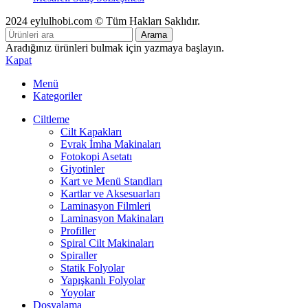
2024 eylulhobi.com © Tüm Hakları Saklıdır.
Arama
Aradığınız ürünleri bulmak için yazmaya başlayın.
Kapat
Menü
Kategoriler
Ciltleme
Cilt Kapakları
Evrak İmha Makinaları
Fotokopi Asetatı
Giyotinler
Kart ve Menü Standları
Kartlar ve Aksesuarları
Laminasyon Filmleri
Laminasyon Makinaları
Profiller
Spiral Cilt Makinaları
Spiraller
Statik Folyolar
Yapışkanlı Folyolar
Yoyolar
Dosyalama