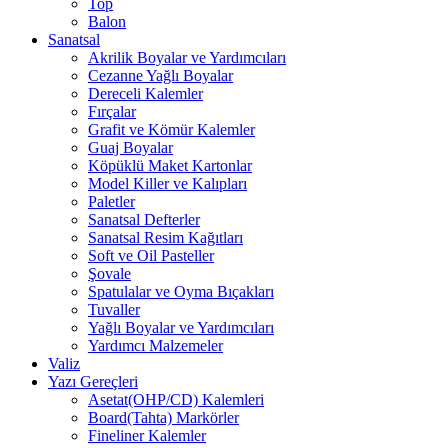
Top
Balon
Sanatsal
Akrilik Boyalar ve Yardımcıları
Cezanne Yağlı Boyalar
Dereceli Kalemler
Fırçalar
Grafit ve Kömür Kalemler
Guaj Boyalar
Köpüklü Maket Kartonlar
Model Killer ve Kalıpları
Paletler
Sanatsal Defterler
Sanatsal Resim Kağıtları
Soft ve Oil Pasteller
Şovale
Spatulalar ve Oyma Bıçakları
Tuvaller
Yağlı Boyalar ve Yardımcıları
Yardımcı Malzemeler
Valiz
Yazı Gereçleri
Asetat(OHP/CD) Kalemleri
Board(Tahta) Markörler
Fineliner Kalemler