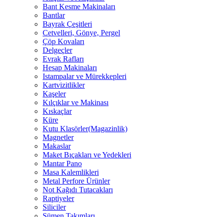
Bant Kesme Makinaları
Bantlar
Bayrak Çeşitleri
Cetvelleri, Gönye, Pergel
Çöp Kovaları
Delgeçler
Evrak Rafları
Hesap Makinaları
Istampalar ve Mürekkepleri
Kartvizitlikler
Kaşeler
Kılçıklar ve Makinası
Kıskaçlar
Küre
Kutu Klasörler(Magazinlik)
Magnetler
Makaslar
Maket Bıçakları ve Yedekleri
Mantar Pano
Masa Kalemlikleri
Metal Perfore Ürünler
Not Kağıdı Tutacakları
Raptiyeler
Siliciler
Sümen Takımları