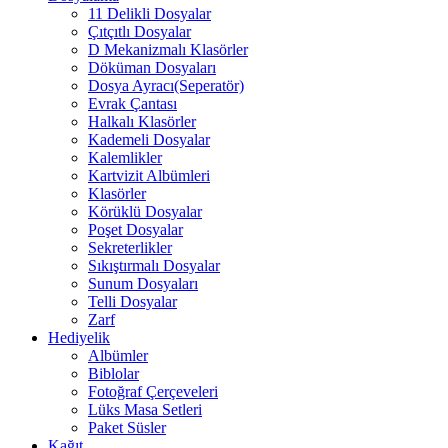
11 Delikli Dosyalar
Çıtçıtlı Dosyalar
D Mekanizmalı Klasörler
Döküman Dosyaları
Dosya Ayracı(Seperatör)
Evrak Çantası
Halkalı Klasörler
Kademeli Dosyalar
Kalemlikler
Kartvizit Albümleri
Klasörler
Körüklü Dosyalar
Poşet Dosyalar
Sekreterlikler
Sıkıştırmalı Dosyalar
Sunum Dosyaları
Telli Dosyalar
Zarf
Hediyelik
Albümler
Biblolar
Fotoğraf Çerçeveleri
Lüks Masa Setleri
Paket Süsler
Kağıt