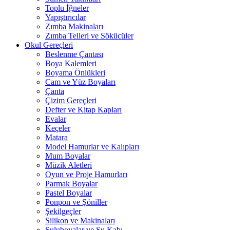
Toplu İğneler
Yapıştırıcılar
Zımba Makinaları
Zımba Telleri ve Sökücüler
Okul Gereçleri
Beslenme Çantası
Boya Kalemleri
Boyama Önlükleri
Cam ve Yüz Boyaları
Çanta
Çizim Gereçleri
Defter ve Kitap Kapları
Evalar
Keçeler
Matara
Model Hamurlar ve Kalıpları
Mum Boyalar
Müzik Aletleri
Oyun ve Proje Hamurları
Parmak Boyalar
Pastel Boyalar
Ponpon ve Şöniller
Şekilgeçler
Silikon ve Makinaları
Suluboyalar ve Su Kabı