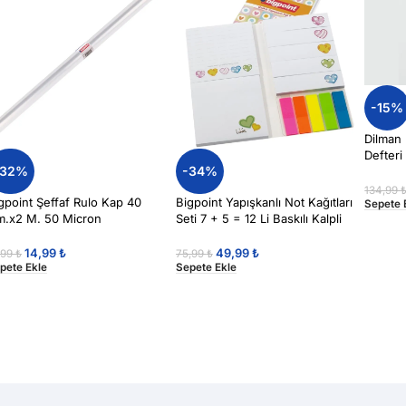
-15%
Dilman
Defteri
-32%
-34%
134,99
gpoint Şeffaf Rulo Kap 40
Bigpoint Yapışkanlı Not Kağıtları
Sepete 
.x2 M. 50 Micron
Seti 7 + 5 = 12 Li Baskılı Kalpli
(Post-it)
14,99
₺
49,99
₺
,99
₺
75,99
₺
pete Ekle
Sepete Ekle