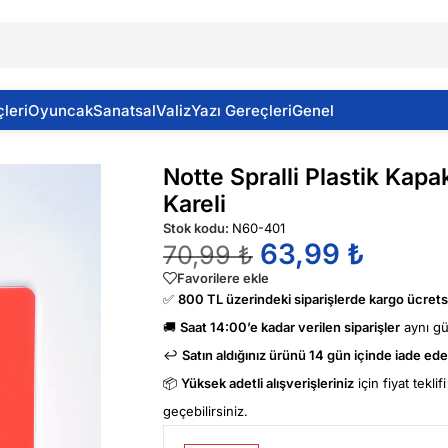
leri
Oyuncak
Sanatsal
Valiz
Yazı Gereçleri
Genel
 Plastik Kapak A4 Classic Defter 60 Yaprak Kareli
Notte Spralli Plastik Kap
Kareli
Stok kodu:
N60-401
63,99
₺
70,99
₺
Favorilere ekle
✅
800 TL üzerindeki siparişlerde kargo ücretsi
🚚
Saat 14:00’e kadar verilen siparişler
aynı g
↩️
Satın aldığınız ürünü 14 gün içinde iade edeb
📦
Yüksek adetli alışverişleriniz
için fiyat tekli
geçebilirsiniz.