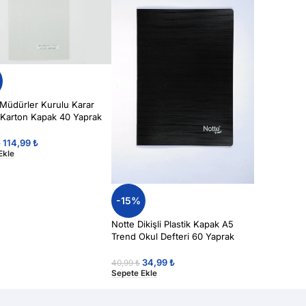
 Müdürler Kurulu Karar
 Karton Kapak 40 Yaprak
114,99
₺
₺
Ekle
-15%
Notte Dikişli Plastik Kapak A5
Trend Okul Defteri 60 Yaprak
Çizgili
34,99
₺
40,99
₺
Sepete Ekle