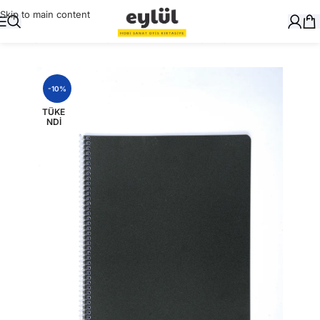
Skip to main content
Ana Sayfa
/
Okul Gereçleri
/
Defter ve Kitap Kapları
-10%
TÜKE
NDI