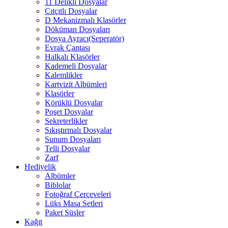
11 Delikli Dosyalar
Çıtçıtlı Dosyalar
D Mekanizmalı Klasörler
Döküman Dosyaları
Dosya Ayracı(Seperatör)
Evrak Çantası
Halkalı Klasörler
Kademeli Dosyalar
Kalemlikler
Kartvizit Albümleri
Klasörler
Körüklü Dosyalar
Poşet Dosyalar
Sekreterlikler
Sıkıştırmalı Dosyalar
Sunum Dosyaları
Telli Dosyalar
Zarf
Hediyelik
Albümler
Biblolar
Fotoğraf Çerçeveleri
Lüks Masa Setleri
Paket Süsler
Kağıt