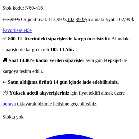
Stok kodu:
N60-416
113,99
₺
Orijinal fiyat: 113,99 ₺.
102,99
₺
Şu andaki fiyat: 102,99 ₺.
Favorilere ekle
✅
800 TL üzerindeki siparişlerde kargo ücretsizdir.
Altındaki
siparişlerde kargo ücreti
105 TL’dir.
🚚
Saat 14:00’e kadar verilen siparişler
aynı gün
Hepsijet
ile
kargoya teslim edilir.
↩️
Satın aldığınız ürünü 14 gün içinde iade edebilirsiniz.
📦
Yüksek adetli alışverişleriniz
için fiyat teklifi almak üzere
buraya
tıklayarak bizimle iletişime geçebilirsiniz.
Stokta yok