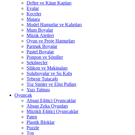
Defter ve Kitap Kapları
Evalar
Keçeler
Matara
Model Hamurlar ve Kalıpları
Mum Boyalar
Müzik Aletleri
Oyun ve Proje Hamurları
Parmak Boyalar
Pastel Boyalar
Ponpon ve Şöniller
Şekilgeçler
Silikon ve Makinaları
Suluboyalar ve Su Kabı
Tebeşir Tutacağı
Toz Simler ve Elişi Pulları
Yazı Tahtası
Oyuncak
Ahşap Eğitici Oyuncaklar
Ahşap Zeka Oyunları
Müzikli Eğitici Oyuncaklar
Paten
Plastik Bloklar
Puzzle
Top