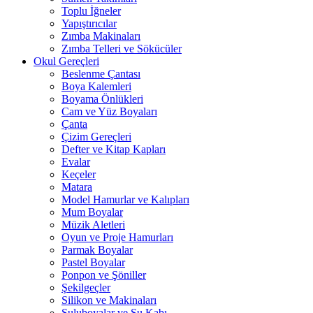
Toplu İğneler
Yapıştırıcılar
Zımba Makinaları
Zımba Telleri ve Sökücüler
Okul Gereçleri
Beslenme Çantası
Boya Kalemleri
Boyama Önlükleri
Cam ve Yüz Boyaları
Çanta
Çizim Gereçleri
Defter ve Kitap Kapları
Evalar
Keçeler
Matara
Model Hamurlar ve Kalıpları
Mum Boyalar
Müzik Aletleri
Oyun ve Proje Hamurları
Parmak Boyalar
Pastel Boyalar
Ponpon ve Şöniller
Şekilgeçler
Silikon ve Makinaları
Suluboyalar ve Su Kabı