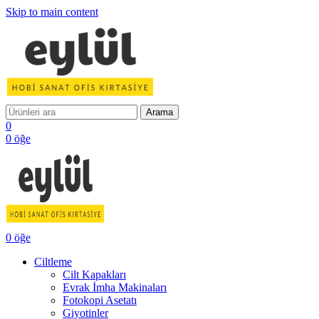
Skip to main content
Arama
0
0
öğe
0
öğe
Ciltleme
Cilt Kapakları
Evrak İmha Makinaları
Fotokopi Asetatı
Giyotinler