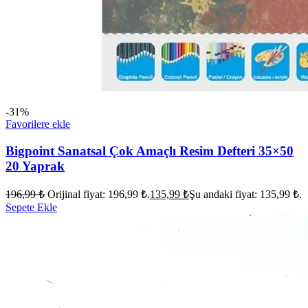
-31%
Favorilere ekle
Bigpoint Sanatsal Çok Amaçlı Resim Defteri 35×50
20 Yaprak
196,99
₺
Orijinal fiyat: 196,99 ₺.
135,99
₺
Şu andaki fiyat: 135,99 ₺.
Sepete Ekle