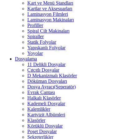
Kart ve Menü Standları
Kartlar ve Aksesuarları
Laminasyon Filmleri
Laminasyon Makinaları
Profiller
Spiral Cilt Makinaları
Spiraller
Statik Folyolar
Yapışkanlı Folyolar
Yoyolar
Dosyalama
11 Delikli Dosyalar
Çıtçıtlı Dosyalar
D Mekanizmalı Klasörler
Döküman Dosyaları
Dosya Ayracı(Seperatör)
Evrak Çantası
Halkalı Klasörler
Kademeli Dosyalar
Kalemlikler
Kartvizit Albümleri
Klasörler
Körüklü Dosyalar
Poşet Dosyalar
Sekreterlikler