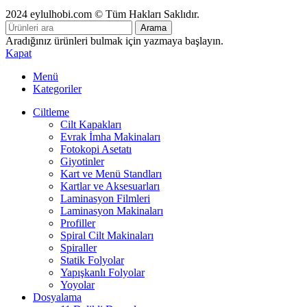
2024 eylulhobi.com © Tüm Hakları Saklıdır.
Arama
Aradığınız ürünleri bulmak için yazmaya başlayın.
Kapat
Menü
Kategoriler
Ciltleme
Cilt Kapakları
Evrak İmha Makinaları
Fotokopi Asetatı
Giyotinler
Kart ve Menü Standları
Kartlar ve Aksesuarları
Laminasyon Filmleri
Laminasyon Makinaları
Profiller
Spiral Cilt Makinaları
Spiraller
Statik Folyolar
Yapışkanlı Folyolar
Yoyolar
Dosyalama