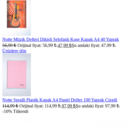
Notte Müzik Defteri Dikişli Selofanlı Kuşe Kapak A4 40 Yaprak
56,99
₺
Orijinal fiyat: 56,99 ₺.
47,99
₺
Şu andaki fiyat: 47,99 ₺.
Ürünlere dön
Notte Spralli Plastik Kapak A4 Pastel Defter 100 Yaprak Çizgili
114,99
₺
Orijinal fiyat: 114,99 ₺.
97,99
₺
Şu andaki fiyat: 97,99 ₺.
-10%
Tükendi