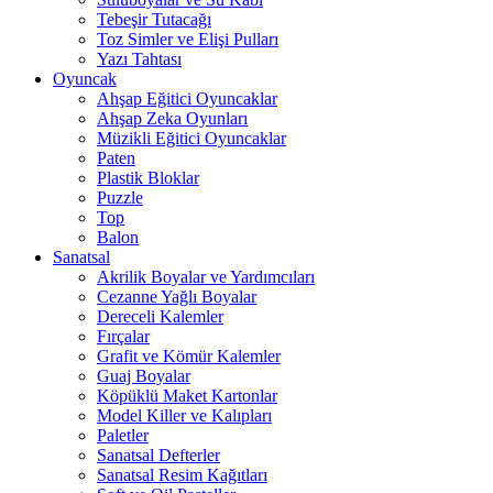
Tebeşir Tutacağı
Toz Simler ve Elişi Pulları
Yazı Tahtası
Oyuncak
Ahşap Eğitici Oyuncaklar
Ahşap Zeka Oyunları
Müzikli Eğitici Oyuncaklar
Paten
Plastik Bloklar
Puzzle
Top
Balon
Sanatsal
Akrilik Boyalar ve Yardımcıları
Cezanne Yağlı Boyalar
Dereceli Kalemler
Fırçalar
Grafit ve Kömür Kalemler
Guaj Boyalar
Köpüklü Maket Kartonlar
Model Killer ve Kalıpları
Paletler
Sanatsal Defterler
Sanatsal Resim Kağıtları