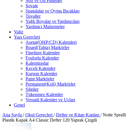
Soft ve Oil Pasteller
Şovale
Spatulalar ve Oyma Bıçakları
Tuvaller
Yağlı Boyalar ve Yardımcıları
Yardımcı Malzemeler
Valiz
Yazı Gereçleri
Asetat(OHP/CD) Kalemleri
Board(Tahta) Markörler
Fineliner Kalemler
Fosforlu Kalemler
Kalemtraşlar
Keçeli Kalemler
Kurşun Kalemler
Paint Markörler
Permanent(Koli) Markörler
Silgiler
Tükenmez Kalemler
Versatil Kalemler ve Uçları
Genel
Ana Sayfa
/
Okul Gereçleri
/
Defter ve Kitap Kapları
/
Notte Spralli
Plastik Kapak A4 Classic Defter 120 Yaprak Çizgili