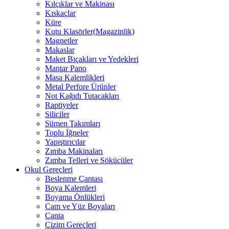
Kılçıklar ve Makinası
Kıskaçlar
Küre
Kutu Klasörler(Magazinlik)
Magnetler
Makaslar
Maket Bıçakları ve Yedekleri
Mantar Pano
Masa Kalemlikleri
Metal Perfore Ürünler
Not Kağıdı Tutacakları
Raptiyeler
Siliciler
Sümen Takımları
Toplu İğneler
Yapıştırıcılar
Zımba Makinaları
Zımba Telleri ve Sökücüler
Okul Gereçleri
Beslenme Çantası
Boya Kalemleri
Boyama Önlükleri
Cam ve Yüz Boyaları
Çanta
Çizim Gereçleri