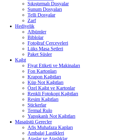
Sıkıştırmalı Dosyalar
Sunum Dosyaları
Telli Dosyalar
Zarf
Hediyelik
Albümler
Biblolar
Fotoğraf Çerçeveleri
Lüks Masa Setleri
Paket Süsler
Kağıt
Fiyat Etiketi ve Makinaları
Fon Kartonları
Krapon Kağıtları
Küp Not Kağıtları
Özel Kağıt ve Kartonlar
Renkli Fotokopi Kağıtları
Resim Kağıtları
Stickerlar
Termal Rulo
Yapışkanlı Not Kağıtları
Masaüstü Gereçler
Afiş Muhafaza Kapları
Ambalaj Lastikleri
Ataşlar ve Ataşlıklar