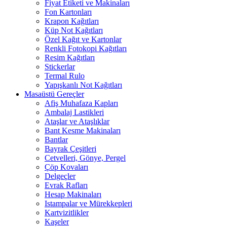
Fiyat Etiketi ve Makinaları
Fon Kartonları
Krapon Kağıtları
Küp Not Kağıtları
Özel Kağıt ve Kartonlar
Renkli Fotokopi Kağıtları
Resim Kağıtları
Stickerlar
Termal Rulo
Yapışkanlı Not Kağıtları
Masaüstü Gereçler
Afiş Muhafaza Kapları
Ambalaj Lastikleri
Ataşlar ve Ataşlıklar
Bant Kesme Makinaları
Bantlar
Bayrak Çeşitleri
Cetvelleri, Gönye, Pergel
Çöp Kovaları
Delgeçler
Evrak Rafları
Hesap Makinaları
Istampalar ve Mürekkepleri
Kartvizitlikler
Kaşeler