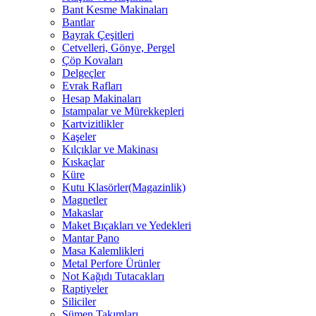
Bant Kesme Makinaları
Bantlar
Bayrak Çeşitleri
Cetvelleri, Gönye, Pergel
Çöp Kovaları
Delgeçler
Evrak Rafları
Hesap Makinaları
Istampalar ve Mürekkepleri
Kartvizitlikler
Kaşeler
Kılçıklar ve Makinası
Kıskaçlar
Küre
Kutu Klasörler(Magazinlik)
Magnetler
Makaslar
Maket Bıçakları ve Yedekleri
Mantar Pano
Masa Kalemlikleri
Metal Perfore Ürünler
Not Kağıdı Tutacakları
Raptiyeler
Siliciler
Sümen Takımları