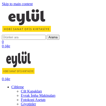
Skip to main content
Arama
0
0
öğe
0
öğe
Ciltleme
Cilt Kapakları
Evrak İmha Makinaları
Fotokopi Asetatı
Giyotinler