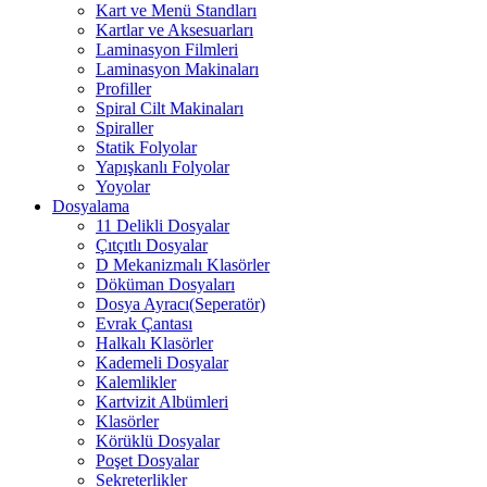
Kart ve Menü Standları
Kartlar ve Aksesuarları
Laminasyon Filmleri
Laminasyon Makinaları
Profiller
Spiral Cilt Makinaları
Spiraller
Statik Folyolar
Yapışkanlı Folyolar
Yoyolar
Dosyalama
11 Delikli Dosyalar
Çıtçıtlı Dosyalar
D Mekanizmalı Klasörler
Döküman Dosyaları
Dosya Ayracı(Seperatör)
Evrak Çantası
Halkalı Klasörler
Kademeli Dosyalar
Kalemlikler
Kartvizit Albümleri
Klasörler
Körüklü Dosyalar
Poşet Dosyalar
Sekreterlikler