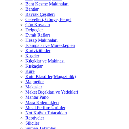
Bant Kesme Makinaları
Bantlar
Bayrak Çeşitleri
Cetvelleri, Gönye, Pergel
Çöp Kovaları
Delgeçler
Evrak Rafları
Hesap Makinaları
Istampalar ve Mürekkepleri
Kartvizitlikler
Kaşeler
Kılçıklar ve Makinası
Kıskaçlar
Küre
Kutu Klasörler(Magazinlik)
Magnetler
Makaslar
Maket Bıçakları ve Yedekleri
Mantar Pano
Masa Kalemlikleri
Metal Perfore Ürünler
Not Kağıdı Tutacakları
Raptiyeler
Siliciler
Sümen Takımları