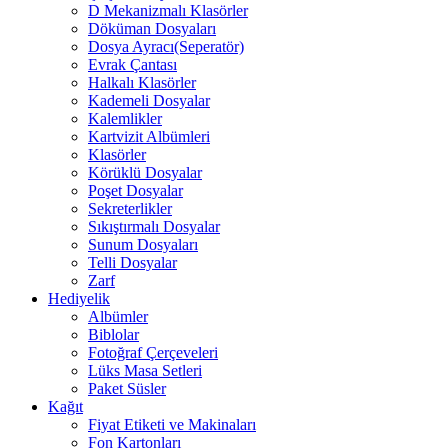
D Mekanizmalı Klasörler
Döküman Dosyaları
Dosya Ayracı(Seperatör)
Evrak Çantası
Halkalı Klasörler
Kademeli Dosyalar
Kalemlikler
Kartvizit Albümleri
Klasörler
Körüklü Dosyalar
Poşet Dosyalar
Sekreterlikler
Sıkıştırmalı Dosyalar
Sunum Dosyaları
Telli Dosyalar
Zarf
Hediyelik
Albümler
Biblolar
Fotoğraf Çerçeveleri
Lüks Masa Setleri
Paket Süsler
Kağıt
Fiyat Etiketi ve Makinaları
Fon Kartonları