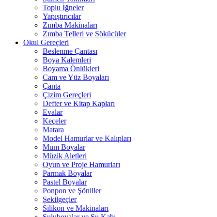
Toplu İğneler
Yapıştırıcılar
Zımba Makinaları
Zımba Telleri ve Sökücüler
Okul Gereçleri
Beslenme Çantası
Boya Kalemleri
Boyama Önlükleri
Cam ve Yüz Boyaları
Çanta
Çizim Gereçleri
Defter ve Kitap Kapları
Evalar
Keçeler
Matara
Model Hamurlar ve Kalıpları
Mum Boyalar
Müzik Aletleri
Oyun ve Proje Hamurları
Parmak Boyalar
Pastel Boyalar
Ponpon ve Şöniller
Şekilgeçler
Silikon ve Makinaları
Suluboyalar ve Su Kabı