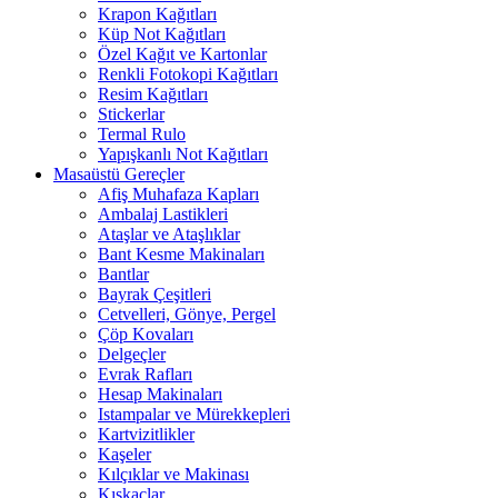
Krapon Kağıtları
Küp Not Kağıtları
Özel Kağıt ve Kartonlar
Renkli Fotokopi Kağıtları
Resim Kağıtları
Stickerlar
Termal Rulo
Yapışkanlı Not Kağıtları
Masaüstü Gereçler
Afiş Muhafaza Kapları
Ambalaj Lastikleri
Ataşlar ve Ataşlıklar
Bant Kesme Makinaları
Bantlar
Bayrak Çeşitleri
Cetvelleri, Gönye, Pergel
Çöp Kovaları
Delgeçler
Evrak Rafları
Hesap Makinaları
Istampalar ve Mürekkepleri
Kartvizitlikler
Kaşeler
Kılçıklar ve Makinası
Kıskaçlar