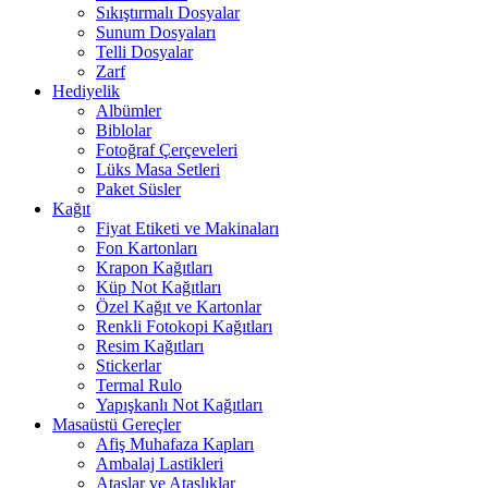
Sıkıştırmalı Dosyalar
Sunum Dosyaları
Telli Dosyalar
Zarf
Hediyelik
Albümler
Biblolar
Fotoğraf Çerçeveleri
Lüks Masa Setleri
Paket Süsler
Kağıt
Fiyat Etiketi ve Makinaları
Fon Kartonları
Krapon Kağıtları
Küp Not Kağıtları
Özel Kağıt ve Kartonlar
Renkli Fotokopi Kağıtları
Resim Kağıtları
Stickerlar
Termal Rulo
Yapışkanlı Not Kağıtları
Masaüstü Gereçler
Afiş Muhafaza Kapları
Ambalaj Lastikleri
Ataşlar ve Ataşlıklar