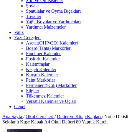
Soft ve Oil Pasteller
Şovale
Spatulalar ve Oyma Bıçakları
Tuvaller
Yağlı Boyalar ve Yardımcıları
Yardımcı Malzemeler
Valiz
Yazı Gereçleri
Asetat(OHP/CD) Kalemleri
Board(Tahta) Markörler
Fineliner Kalemler
Fosforlu Kalemler
Kalemtraşlar
Keçeli Kalemler
Kurşun Kalemler
Paint Markörler
Permanent(Koli) Markörler
Silgiler
Tükenmez Kalemler
Versatil Kalemler ve Uçları
Genel
Ana Sayfa
/
Okul Gereçleri
/
Defter ve Kitap Kapları
/
Notte Dikişli
Selofanlı Kuşe Kapak A4 Okul Defteri 80 Yaprak Kareli