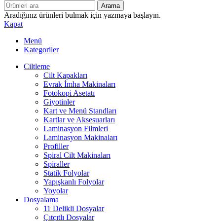
Arama
Aradığınız ürünleri bulmak için yazmaya başlayın.
Kapat
Menü
Kategoriler
Ciltleme
Cilt Kapakları
Evrak İmha Makinaları
Fotokopi Asetatı
Giyotinler
Kart ve Menü Standları
Kartlar ve Aksesuarları
Laminasyon Filmleri
Laminasyon Makinaları
Profiller
Spiral Cilt Makinaları
Spiraller
Statik Folyolar
Yapışkanlı Folyolar
Yoyolar
Dosyalama
11 Delikli Dosyalar
Çıtçıtlı Dosyalar