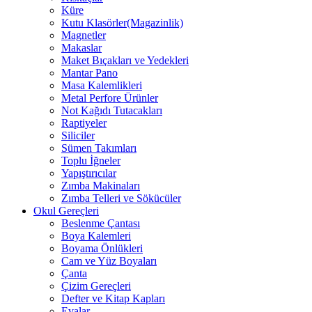
Küre
Kutu Klasörler(Magazinlik)
Magnetler
Makaslar
Maket Bıçakları ve Yedekleri
Mantar Pano
Masa Kalemlikleri
Metal Perfore Ürünler
Not Kağıdı Tutacakları
Raptiyeler
Siliciler
Sümen Takımları
Toplu İğneler
Yapıştırıcılar
Zımba Makinaları
Zımba Telleri ve Sökücüler
Okul Gereçleri
Beslenme Çantası
Boya Kalemleri
Boyama Önlükleri
Cam ve Yüz Boyaları
Çanta
Çizim Gereçleri
Defter ve Kitap Kapları
Evalar