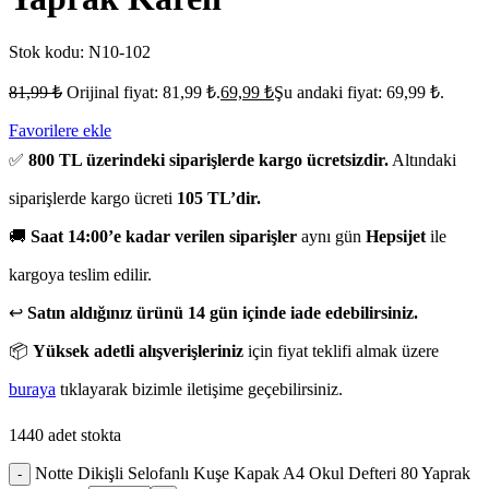
Stok kodu:
N10-102
81,99
₺
Orijinal fiyat: 81,99 ₺.
69,99
₺
Şu andaki fiyat: 69,99 ₺.
Favorilere ekle
✅
800 TL üzerindeki siparişlerde kargo ücretsizdir.
Altındaki
siparişlerde kargo ücreti
105 TL’dir.
🚚
Saat 14:00’e kadar verilen siparişler
aynı gün
Hepsijet
ile
kargoya teslim edilir.
↩️
Satın aldığınız ürünü 14 gün içinde iade edebilirsiniz.
📦
Yüksek adetli alışverişleriniz
için fiyat teklifi almak üzere
buraya
tıklayarak bizimle iletişime geçebilirsiniz.
1440 adet stokta
Notte Dikişli Selofanlı Kuşe Kapak A4 Okul Defteri 80 Yaprak
-