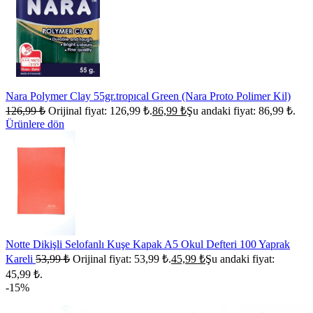
Nara Polymer Clay 55gr.tropıcal Green (Nara Proto Polimer Kil)
126,99
₺
Orijinal fiyat: 126,99 ₺.
86,99
₺
Şu andaki fiyat: 86,99 ₺.
Ürünlere dön
Notte Dikişli Selofanlı Kuşe Kapak A5 Okul Defteri 100 Yaprak
Kareli
53,99
₺
Orijinal fiyat: 53,99 ₺.
45,99
₺
Şu andaki fiyat:
45,99 ₺.
-15%