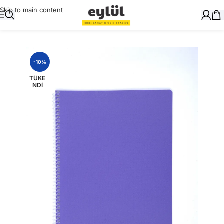
Skip to main content
Ana Sayfa
/
Okul Gereçleri
/
Defter ve Kitap Kapları
-10%
TÜKE
NDI