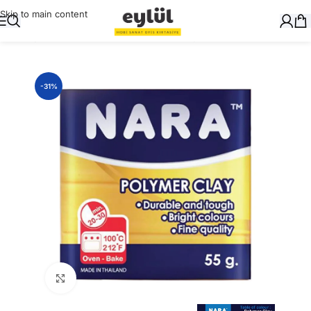
Skip to main content
Ana Sayfa
/
Sanatsal
/
Model Killer ve Kalıpları
-31%
Büyütmek için tıklayın