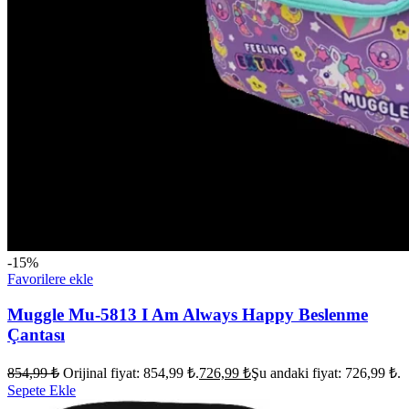
-15%
Favorilere ekle
Muggle Mu-5813 I Am Always Happy Beslenme
Çantası
854,99
₺
Orijinal fiyat: 854,99 ₺.
726,99
₺
Şu andaki fiyat: 726,99 ₺.
Sepete Ekle