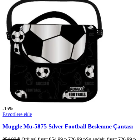
-15%
Favorilere ekle
Muggle Mu-5875 Sılver Football Beslenme Çantası
854,99
₺
Orijinal fiyat: 854,99 ₺.
726,99
₺
Şu andaki fiyat: 726,99 ₺.