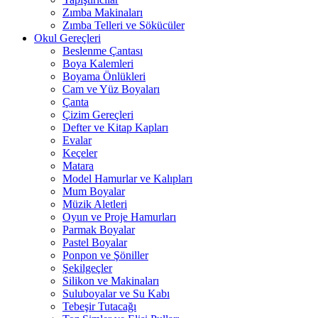
Zımba Makinaları
Zımba Telleri ve Sökücüler
Okul Gereçleri
Beslenme Çantası
Boya Kalemleri
Boyama Önlükleri
Cam ve Yüz Boyaları
Çanta
Çizim Gereçleri
Defter ve Kitap Kapları
Evalar
Keçeler
Matara
Model Hamurlar ve Kalıpları
Mum Boyalar
Müzik Aletleri
Oyun ve Proje Hamurları
Parmak Boyalar
Pastel Boyalar
Ponpon ve Şöniller
Şekilgeçler
Silikon ve Makinaları
Suluboyalar ve Su Kabı
Tebeşir Tutacağı