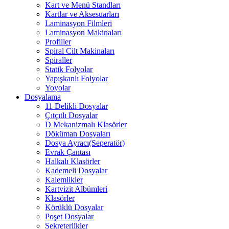
Kart ve Menü Standları
Kartlar ve Aksesuarları
Laminasyon Filmleri
Laminasyon Makinaları
Profiller
Spiral Cilt Makinaları
Spiraller
Statik Folyolar
Yapışkanlı Folyolar
Yoyolar
Dosyalama
11 Delikli Dosyalar
Çıtçıtlı Dosyalar
D Mekanizmalı Klasörler
Döküman Dosyaları
Dosya Ayracı(Seperatör)
Evrak Çantası
Halkalı Klasörler
Kademeli Dosyalar
Kalemlikler
Kartvizit Albümleri
Klasörler
Körüklü Dosyalar
Poşet Dosyalar
Sekreterlikler