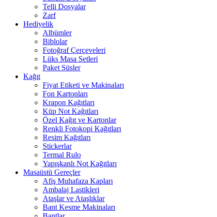
Telli Dosyalar
Zarf
Hediyelik
Albümler
Biblolar
Fotoğraf Çerçeveleri
Lüks Masa Setleri
Paket Süsler
Kağıt
Fiyat Etiketi ve Makinaları
Fon Kartonları
Krapon Kağıtları
Küp Not Kağıtları
Özel Kağıt ve Kartonlar
Renkli Fotokopi Kağıtları
Resim Kağıtları
Stickerlar
Termal Rulo
Yapışkanlı Not Kağıtları
Masaüstü Gereçler
Afiş Muhafaza Kapları
Ambalaj Lastikleri
Ataşlar ve Ataşlıklar
Bant Kesme Makinaları
Bantlar