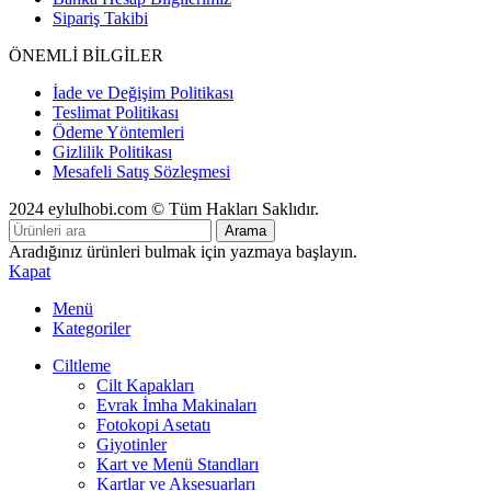
Sipariş Takibi
ÖNEMLİ BİLGİLER
İade ve Değişim Politikası
Teslimat Politikası
Ödeme Yöntemleri
Gizlilik Politikası
Mesafeli Satış Sözleşmesi
2024 eylulhobi.com © Tüm Hakları Saklıdır.
Arama
Aradığınız ürünleri bulmak için yazmaya başlayın.
Kapat
Menü
Kategoriler
Ciltleme
Cilt Kapakları
Evrak İmha Makinaları
Fotokopi Asetatı
Giyotinler
Kart ve Menü Standları
Kartlar ve Aksesuarları