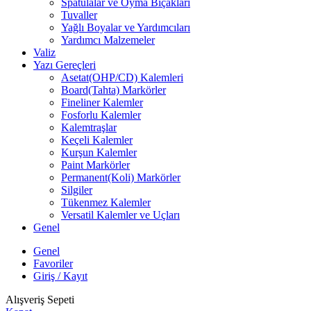
Spatulalar ve Oyma Bıçakları
Tuvaller
Yağlı Boyalar ve Yardımcıları
Yardımcı Malzemeler
Valiz
Yazı Gereçleri
Asetat(OHP/CD) Kalemleri
Board(Tahta) Markörler
Fineliner Kalemler
Fosforlu Kalemler
Kalemtraşlar
Keçeli Kalemler
Kurşun Kalemler
Paint Markörler
Permanent(Koli) Markörler
Silgiler
Tükenmez Kalemler
Versatil Kalemler ve Uçları
Genel
Genel
Favoriler
Giriş / Kayıt
Alışveriş Sepeti