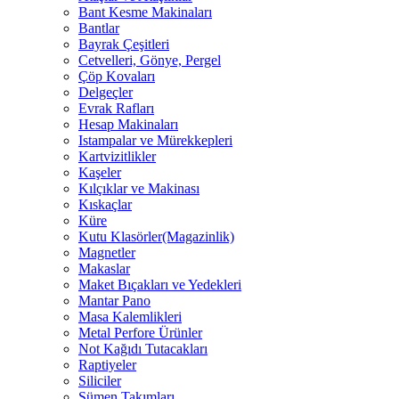
Bant Kesme Makinaları
Bantlar
Bayrak Çeşitleri
Cetvelleri, Gönye, Pergel
Çöp Kovaları
Delgeçler
Evrak Rafları
Hesap Makinaları
Istampalar ve Mürekkepleri
Kartvizitlikler
Kaşeler
Kılçıklar ve Makinası
Kıskaçlar
Küre
Kutu Klasörler(Magazinlik)
Magnetler
Makaslar
Maket Bıçakları ve Yedekleri
Mantar Pano
Masa Kalemlikleri
Metal Perfore Ürünler
Not Kağıdı Tutacakları
Raptiyeler
Siliciler
Sümen Takımları