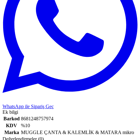
WhatsApp ile Sipariş Geç
Ek bilgi
Barkod
8681248757974
KDV
%10
Marka
MUGGLE ÇANTA & KALEMLİK & MATARA mikro
Değerlendirmeler (0)