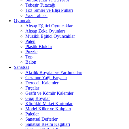
Tebeşir Tutacağı
Toz Simler ve Elişi Pulları
Yazı Tahtası
Oyuncak
Ahşap Eğitici Oyuncaklar
Ahşap Zeka Oyunları
Müzikli Eğitici Oyuncaklar
Paten
Plastik Bloklar
Puzzle
Top
Balon
Sanatsal
Akrilik Boyalar ve Yardımcıları
Cezanne Yağlı Boyalar
Dereceli Kalemler
Fırçalar
Grafit ve Kömür Kalemler
Guaj Boyalar
Köpüklü Maket Kartonlar
Model Killer ve Kalıpları
Paletler
Sanatsal Defterler
Sanatsal Resim Kağıtları