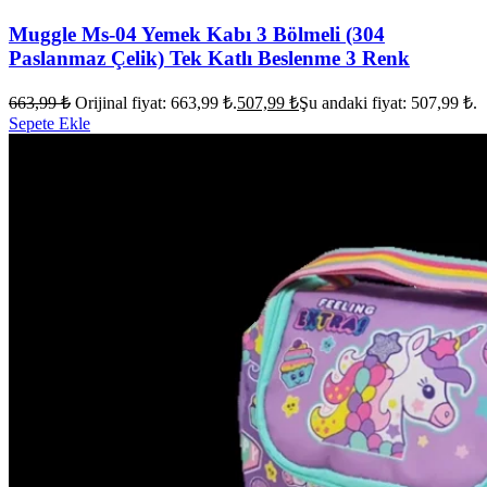
Muggle Ms-04 Yemek Kabı 3 Bölmeli (304
Paslanmaz Çelik) Tek Katlı Beslenme 3 Renk
663,99
₺
Orijinal fiyat: 663,99 ₺.
507,99
₺
Şu andaki fiyat: 507,99 ₺.
Sepete Ekle