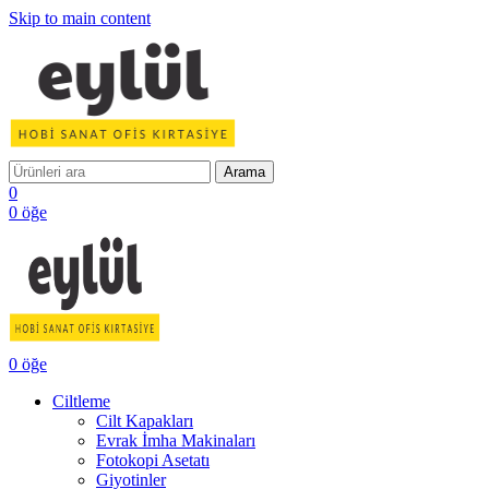
Skip to main content
Arama
0
0
öğe
0
öğe
Ciltleme
Cilt Kapakları
Evrak İmha Makinaları
Fotokopi Asetatı
Giyotinler