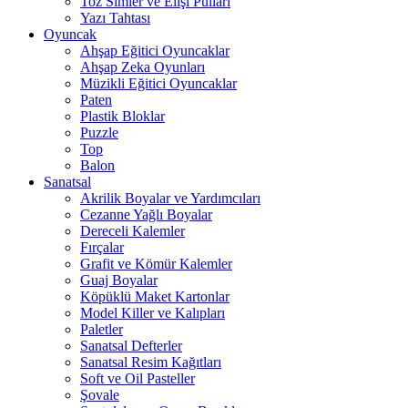
Toz Simler ve Elişi Pulları
Yazı Tahtası
Oyuncak
Ahşap Eğitici Oyuncaklar
Ahşap Zeka Oyunları
Müzikli Eğitici Oyuncaklar
Paten
Plastik Bloklar
Puzzle
Top
Balon
Sanatsal
Akrilik Boyalar ve Yardımcıları
Cezanne Yağlı Boyalar
Dereceli Kalemler
Fırçalar
Grafit ve Kömür Kalemler
Guaj Boyalar
Köpüklü Maket Kartonlar
Model Killer ve Kalıpları
Paletler
Sanatsal Defterler
Sanatsal Resim Kağıtları
Soft ve Oil Pasteller
Şovale