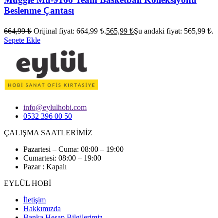
Beslenme Çantası
664,99
₺
Orijinal fiyat: 664,99 ₺.
565,99
₺
Şu andaki fiyat: 565,99 ₺.
Sepete Ekle
info@eylulhobi.com
0532 396 00 50
ÇALIŞMA SAATLERİMİZ
Pazartesi – Cuma: 08:00 – 19:00
Cumartesi: 08:00 – 19:00
Pazar : Kapalı
EYLÜL HOBİ
İletişim
Hakkımızda
Banka Hesap Bilgilerimiz