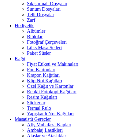
Sıkıştırmalı Dosyalar
Sunum Dosyaları
Telli Dosyalar
Zarf
Hediyelik
Albümler
Biblolar
Fotoğraf Çerçeveleri
Lüks Masa Setleri
Paket Süsler
Kağıt
Fiyat Etiketi ve Makinaları
Fon Kartonları
Krapon Kağıtları
Küp Not Kağıtları
Özel Kağıt ve Kartonlar
Renkli Fotokopi Kağıtları
Resim Kağıtları
Stickerlar
Termal Rulo
Yapışkanlı Not Kağıtları
Masaüstü Gereçler
Afiş Muhafaza Kapları
Ambalaj Lastikleri
Ataşlar ve Ataşlıklar