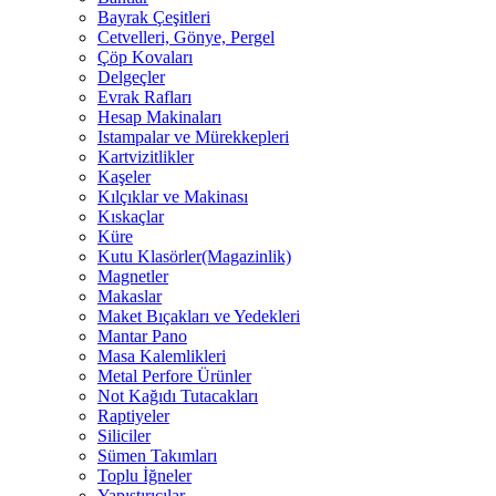
Bayrak Çeşitleri
Cetvelleri, Gönye, Pergel
Çöp Kovaları
Delgeçler
Evrak Rafları
Hesap Makinaları
Istampalar ve Mürekkepleri
Kartvizitlikler
Kaşeler
Kılçıklar ve Makinası
Kıskaçlar
Küre
Kutu Klasörler(Magazinlik)
Magnetler
Makaslar
Maket Bıçakları ve Yedekleri
Mantar Pano
Masa Kalemlikleri
Metal Perfore Ürünler
Not Kağıdı Tutacakları
Raptiyeler
Siliciler
Sümen Takımları
Toplu İğneler
Yapıştırıcılar