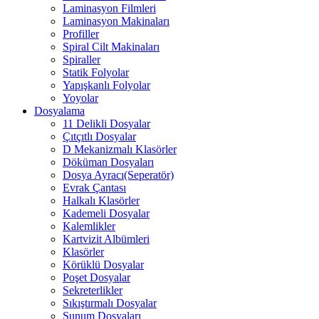
Laminasyon Filmleri
Laminasyon Makinaları
Profiller
Spiral Cilt Makinaları
Spiraller
Statik Folyolar
Yapışkanlı Folyolar
Yoyolar
Dosyalama
11 Delikli Dosyalar
Çıtçıtlı Dosyalar
D Mekanizmalı Klasörler
Döküman Dosyaları
Dosya Ayracı(Seperatör)
Evrak Çantası
Halkalı Klasörler
Kademeli Dosyalar
Kalemlikler
Kartvizit Albümleri
Klasörler
Körüklü Dosyalar
Poşet Dosyalar
Sekreterlikler
Sıkıştırmalı Dosyalar
Sunum Dosyaları