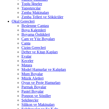
Toplu İğneler
Yapıştırıcılar
Zımba Makinaları
Zımba Telleri ve Sökücüler
Okul Gereçleri
Beslenme Çantası
Boya Kalemleri
Boyama Önlükleri
Cam ve Yüz Boyaları
Çanta
Çizim Gereçleri
Defter ve Kitap Kapları
Evalar
Keçeler
Matara
Model Hamurlar ve Kalıpları
Mum Boyalar
Müzik Aletleri
Oyun ve Proje Hamurları
Parmak Boyalar
Pastel Boyalar
Ponpon ve Şöniller
Şekilgeçler
Silikon ve Makinaları
Suluboyalar ve Su Kabı