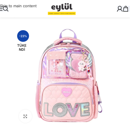
Skip to main content
Ana Sayfa
/
Okul Gereçleri
/
Çanta
-23%
TÜKE
NDI
Büyütmek için tıklayın