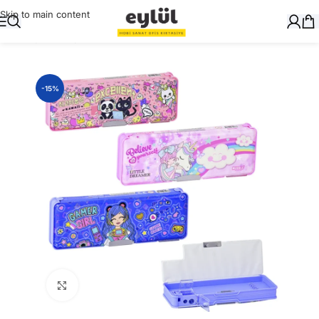
Skip to main content
Ana Sayfa
/
Dosyalama
/
Kalemlikler
-15%
Büyütmek için tıklayın