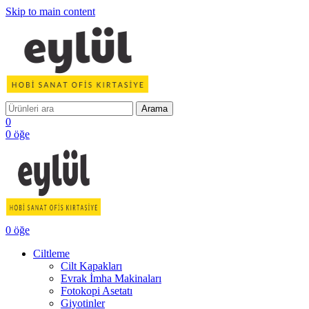
Skip to main content
Arama
0
0
öğe
0
öğe
Ciltleme
Cilt Kapakları
Evrak İmha Makinaları
Fotokopi Asetatı
Giyotinler