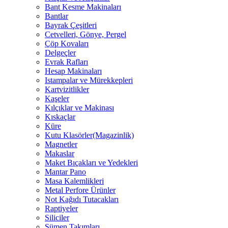
Bant Kesme Makinaları
Bantlar
Bayrak Çeşitleri
Cetvelleri, Gönye, Pergel
Çöp Kovaları
Delgeçler
Evrak Rafları
Hesap Makinaları
Istampalar ve Mürekkepleri
Kartvizitlikler
Kaşeler
Kılçıklar ve Makinası
Kıskaçlar
Küre
Kutu Klasörler(Magazinlik)
Magnetler
Makaslar
Maket Bıçakları ve Yedekleri
Mantar Pano
Masa Kalemlikleri
Metal Perfore Ürünler
Not Kağıdı Tutacakları
Raptiyeler
Siliciler
Sümen Takımları