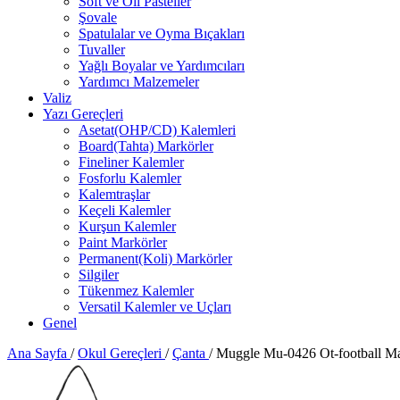
Soft ve Oil Pasteller
Şovale
Spatulalar ve Oyma Bıçakları
Tuvaller
Yağlı Boyalar ve Yardımcıları
Yardımcı Malzemeler
Valiz
Yazı Gereçleri
Asetat(OHP/CD) Kalemleri
Board(Tahta) Markörler
Fineliner Kalemler
Fosforlu Kalemler
Kalemtraşlar
Keçeli Kalemler
Kurşun Kalemler
Paint Markörler
Permanent(Koli) Markörler
Silgiler
Tükenmez Kalemler
Versatil Kalemler ve Uçları
Genel
Ana Sayfa
/
Okul Gereçleri
/
Çanta
/
Muggle Mu-0426 Ot-football Mav