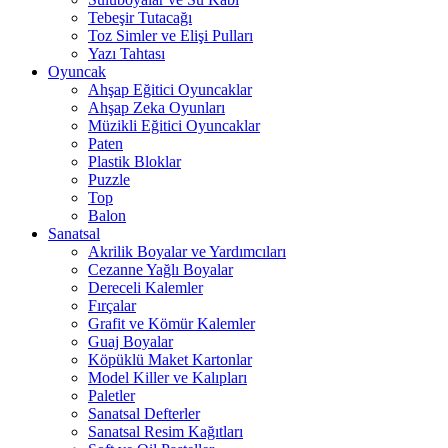
Tebeşir Tutacağı
Toz Simler ve Elişi Pulları
Yazı Tahtası
Oyuncak
Ahşap Eğitici Oyuncaklar
Ahşap Zeka Oyunları
Müzikli Eğitici Oyuncaklar
Paten
Plastik Bloklar
Puzzle
Top
Balon
Sanatsal
Akrilik Boyalar ve Yardımcıları
Cezanne Yağlı Boyalar
Dereceli Kalemler
Fırçalar
Grafit ve Kömür Kalemler
Guaj Boyalar
Köpüklü Maket Kartonlar
Model Killer ve Kalıpları
Paletler
Sanatsal Defterler
Sanatsal Resim Kağıtları