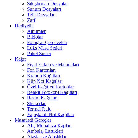
Sıkıştırmalı Dosyalar
Sunum Dosyaları
Telli Dosyalar
Zarf
Hediyelik
Albümler
Biblolar
Fotoğraf Çerçeveleri
Lüks Masa Setleri
Paket Süsler
Kağıt
Fiyat Etiketi ve Makinaları
Fon Kartonları
Krapon Kağıtları
Küp Not Kağıtları
Özel Kağıt ve Kartonlar
Renkli Fotokopi Kağıtları
Resim Kağıtları
Stickerlar
Termal Rulo
Yapışkanlı Not Kağıtları
Masaüstü Gereçler
Afiş Muhafaza Kapları
Ambalaj Lastikleri
Ataşlar ve Ataşlıklar