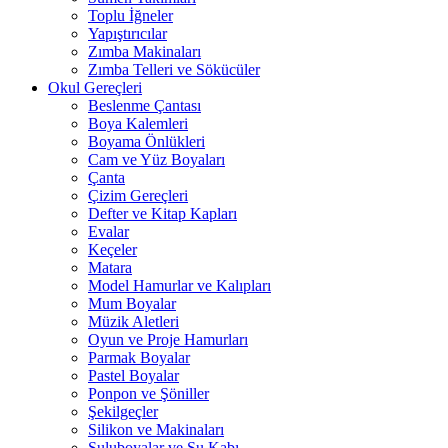
Toplu İğneler
Yapıştırıcılar
Zımba Makinaları
Zımba Telleri ve Sökücüler
Okul Gereçleri
Beslenme Çantası
Boya Kalemleri
Boyama Önlükleri
Cam ve Yüz Boyaları
Çanta
Çizim Gereçleri
Defter ve Kitap Kapları
Evalar
Keçeler
Matara
Model Hamurlar ve Kalıpları
Mum Boyalar
Müzik Aletleri
Oyun ve Proje Hamurları
Parmak Boyalar
Pastel Boyalar
Ponpon ve Şöniller
Şekilgeçler
Silikon ve Makinaları
Suluboyalar ve Su Kabı