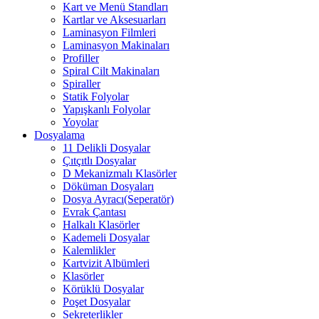
Kart ve Menü Standları
Kartlar ve Aksesuarları
Laminasyon Filmleri
Laminasyon Makinaları
Profiller
Spiral Cilt Makinaları
Spiraller
Statik Folyolar
Yapışkanlı Folyolar
Yoyolar
Dosyalama
11 Delikli Dosyalar
Çıtçıtlı Dosyalar
D Mekanizmalı Klasörler
Döküman Dosyaları
Dosya Ayracı(Seperatör)
Evrak Çantası
Halkalı Klasörler
Kademeli Dosyalar
Kalemlikler
Kartvizit Albümleri
Klasörler
Körüklü Dosyalar
Poşet Dosyalar
Sekreterlikler