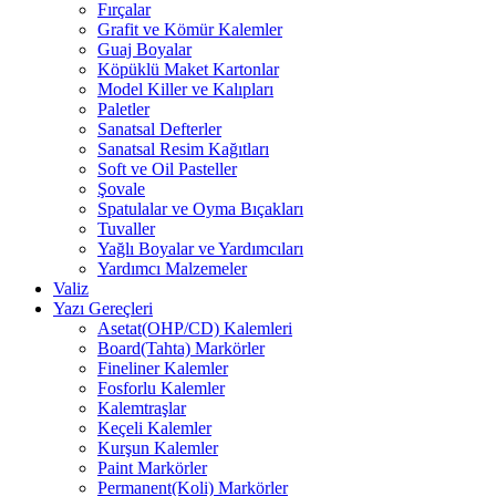
Fırçalar
Grafit ve Kömür Kalemler
Guaj Boyalar
Köpüklü Maket Kartonlar
Model Killer ve Kalıpları
Paletler
Sanatsal Defterler
Sanatsal Resim Kağıtları
Soft ve Oil Pasteller
Şovale
Spatulalar ve Oyma Bıçakları
Tuvaller
Yağlı Boyalar ve Yardımcıları
Yardımcı Malzemeler
Valiz
Yazı Gereçleri
Asetat(OHP/CD) Kalemleri
Board(Tahta) Markörler
Fineliner Kalemler
Fosforlu Kalemler
Kalemtraşlar
Keçeli Kalemler
Kurşun Kalemler
Paint Markörler
Permanent(Koli) Markörler