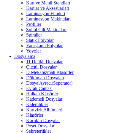
Kart ve Menü Standları
Kartlar ve Aksesuarları
Laminasyon Filmleri
Laminasyon Makinaları
Profiller
Spiral Cilt Makinaları
Spiraller
Statik Folyolar
Yapışkanlı Folyolar
Yoyolar
Dosyalama
11 Delikli Dosyalar
Çıtçıtlı Dosyalar
D Mekanizmalı Klasörler
Döküman Dosyaları
Dosya Ayracı(Seperatör)
Evrak Çantası
Halkalı Klasörler
Kademeli Dosyalar
Kalemlikler
Kartvizit Albümleri
Klasörler
Körüklü Dosyalar
Poşet Dosyalar
Sekreterlikler