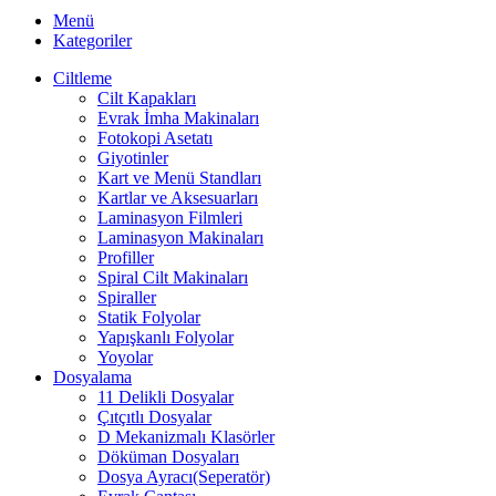
Menü
Kategoriler
Ciltleme
Cilt Kapakları
Evrak İmha Makinaları
Fotokopi Asetatı
Giyotinler
Kart ve Menü Standları
Kartlar ve Aksesuarları
Laminasyon Filmleri
Laminasyon Makinaları
Profiller
Spiral Cilt Makinaları
Spiraller
Statik Folyolar
Yapışkanlı Folyolar
Yoyolar
Dosyalama
11 Delikli Dosyalar
Çıtçıtlı Dosyalar
D Mekanizmalı Klasörler
Döküman Dosyaları
Dosya Ayracı(Seperatör)