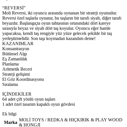
“REVERSİ”
Moli Reversi, iki oyuncu arasında oynanan bir strateji oyunudur.
Reversi özel taşlarla oynanır, bu taşların bir tarafı siyah, diğer tarafı
beyazdır. Başlangıçta oyun tahtasının ortasındaki dört kareye
sırasıyla beyaz ve siyah dört taş koyulur. Oyuncu eğer hamle
yapacaksa, kendi taş rengiyle yüz yüze gelecek şekilde bir taş
yerleştirmelidir. Son taşı koymadan kazandım deme!
KAZANIMLAR
Konsantrasyon
Bütünsel Algı
Eş Zamanlılık
Planlama
Aritmetik Beceri
Strateji gelişimi
El Göz Koordinasyonu
Sıralama
İÇİNDEKİLER
64 adet çift yönlü oyun taşları
1 adet özel tasarım kapaklı oyun gövdesi
Ek bilgi
MOLİ TOYS / REDKA & HIÇKIRIK & PLAY WOOD
Marka
& HONGJİ