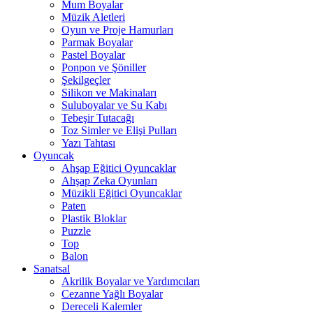
Mum Boyalar
Müzik Aletleri
Oyun ve Proje Hamurları
Parmak Boyalar
Pastel Boyalar
Ponpon ve Şöniller
Şekilgeçler
Silikon ve Makinaları
Suluboyalar ve Su Kabı
Tebeşir Tutacağı
Toz Simler ve Elişi Pulları
Yazı Tahtası
Oyuncak
Ahşap Eğitici Oyuncaklar
Ahşap Zeka Oyunları
Müzikli Eğitici Oyuncaklar
Paten
Plastik Bloklar
Puzzle
Top
Balon
Sanatsal
Akrilik Boyalar ve Yardımcıları
Cezanne Yağlı Boyalar
Dereceli Kalemler