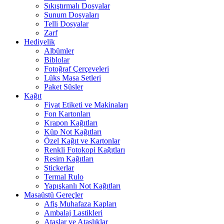
Sıkıştırmalı Dosyalar
Sunum Dosyaları
Telli Dosyalar
Zarf
Hediyelik
Albümler
Biblolar
Fotoğraf Çerçeveleri
Lüks Masa Setleri
Paket Süsler
Kağıt
Fiyat Etiketi ve Makinaları
Fon Kartonları
Krapon Kağıtları
Küp Not Kağıtları
Özel Kağıt ve Kartonlar
Renkli Fotokopi Kağıtları
Resim Kağıtları
Stickerlar
Termal Rulo
Yapışkanlı Not Kağıtları
Masaüstü Gereçler
Afiş Muhafaza Kapları
Ambalaj Lastikleri
Ataşlar ve Ataşlıklar