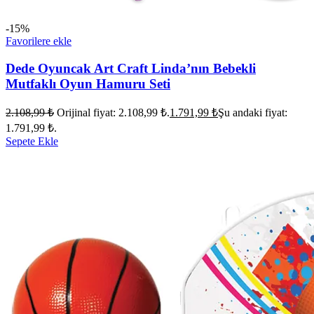
-15%
Favorilere ekle
Dede Oyuncak Art Craft Linda’nın Bebekli
Mutfaklı Oyun Hamuru Seti
2.108,99
₺
Orijinal fiyat: 2.108,99 ₺.
1.791,99
₺
Şu andaki fiyat:
1.791,99 ₺.
Sepete Ekle