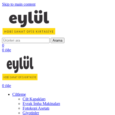
Skip to main content
Arama
0
0
öğe
0
öğe
Ciltleme
Cilt Kapakları
Evrak İmha Makinaları
Fotokopi Asetatı
Giyotinler