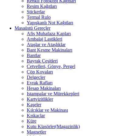
Renkli Fotokopi Kağıtları
Resim Kağıtları
Stickerlar
Termal Rulo
Yapışkanlı Not Kağıtları
Masaüstü Gereçler
Afiş Muhafaza Kapları
Ambalaj Lastikleri
Ataşlar ve Ataşlıklar
Bant Kesme Makinaları
Bantlar
Bayrak Çeşitleri
Cetvelleri, Gönye, Pergel
Çöp Kovaları
Delgeçler
Evrak Rafları
Hesap Makinaları
Istampalar ve Mürekkepleri
Kartvizitlikler
Kaşeler
Kılçıklar ve Makinası
Kıskaçlar
Küre
Kutu Klasörler(Magazinlik)
Magnetler