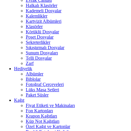
Evrak Çantası
Halkalı Klasörler
Kademeli Dosyalar
Kalemlikler
Kartvizit Albümleri
Klasörler
Körüklü Dosyalar
Poşet Dosyalar
Sekreterlikler
Sıkıştırmalı Dosyalar
Sunum Dosyaları
Telli Dosyalar
Zarf
Hediyelik
Albümler
Biblolar
Fotoğraf Çerçeveleri
Lüks Masa Setleri
Paket Süsler
Kağıt
Fiyat Etiketi ve Makinaları
Fon Kartonları
Krapon Kağıtları
Küp Not Kağıtları
Özel Kağıt ve Kartonlar