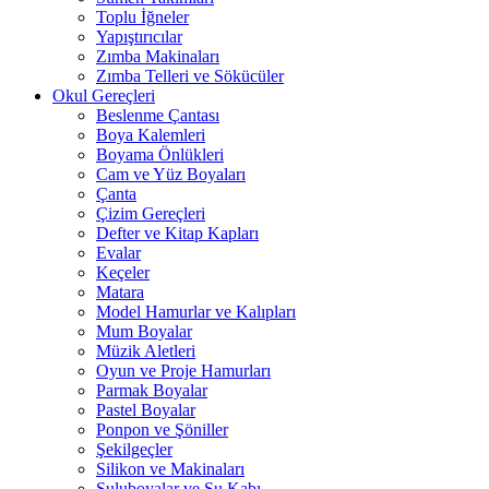
Toplu İğneler
Yapıştırıcılar
Zımba Makinaları
Zımba Telleri ve Sökücüler
Okul Gereçleri
Beslenme Çantası
Boya Kalemleri
Boyama Önlükleri
Cam ve Yüz Boyaları
Çanta
Çizim Gereçleri
Defter ve Kitap Kapları
Evalar
Keçeler
Matara
Model Hamurlar ve Kalıpları
Mum Boyalar
Müzik Aletleri
Oyun ve Proje Hamurları
Parmak Boyalar
Pastel Boyalar
Ponpon ve Şöniller
Şekilgeçler
Silikon ve Makinaları
Suluboyalar ve Su Kabı