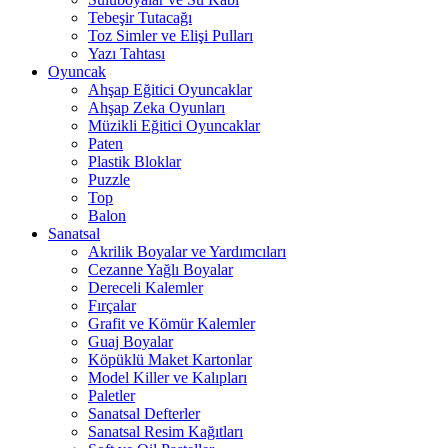
Tebeşir Tutacağı
Toz Simler ve Elişi Pulları
Yazı Tahtası
Oyuncak
Ahşap Eğitici Oyuncaklar
Ahşap Zeka Oyunları
Müzikli Eğitici Oyuncaklar
Paten
Plastik Bloklar
Puzzle
Top
Balon
Sanatsal
Akrilik Boyalar ve Yardımcıları
Cezanne Yağlı Boyalar
Dereceli Kalemler
Fırçalar
Grafit ve Kömür Kalemler
Guaj Boyalar
Köpüklü Maket Kartonlar
Model Killer ve Kalıpları
Paletler
Sanatsal Defterler
Sanatsal Resim Kağıtları