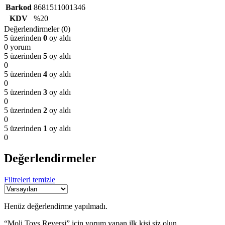
Barkod
8681511001346
KDV
%20
Değerlendirmeler (0)
5 üzerinden
0
oy aldı
0 yorum
5 üzerinden
5
oy aldı
0
5 üzerinden
4
oy aldı
0
5 üzerinden
3
oy aldı
0
5 üzerinden
2
oy aldı
0
5 üzerinden
1
oy aldı
0
Değerlendirmeler
Filtreleri temizle
Henüz değerlendirme yapılmadı.
“Moli Toys Reversi” için yorum yapan ilk kişi siz olun