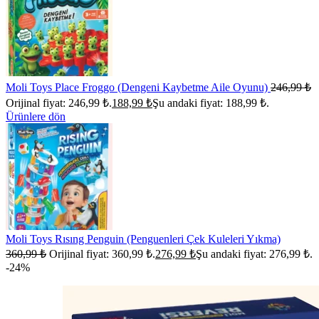
Moli Toys Place Froggo (Dengeni Kaybetme Aile Oyunu)
246,99
₺
Orijinal fiyat: 246,99 ₺.
188,99
₺
Şu andaki fiyat: 188,99 ₺.
Ürünlere dön
Moli Toys Rısıng Penguin (Penguenleri Çek Kuleleri Yıkma)
360,99
₺
Orijinal fiyat: 360,99 ₺.
276,99
₺
Şu andaki fiyat: 276,99 ₺.
-24%