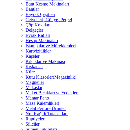
Bant Kesme Makinaları
Bantlar
Bayrak Çeşitleri
Cetvelleri, Gönye, Pergel
Çöp Kovaları
Delgeçler
Evrak Rafları
Hesap Makinaları
Istampalar ve Mürekkepleri
Kartvizitlikler
Kaşeler
Kılçıklar ve Makinası
Kıskaçlar
Küre
Kutu Klasörler(Magazinlik)
Magnetler
Makaslar
Maket Bıçakları ve Yedekleri
Mantar Pano
Masa Kalemlikleri
Metal Perfore Ürünler
Not Kağıdı Tutacakları
Raptiyeler
Siliciler
Sümen Takımları