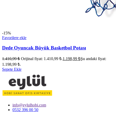
-15%
Favorilere ekle
Dede Oyuncak Büyük Basketbol Potası
1.410,99
₺
Orijinal fiyat: 1.410,99 ₺.
1.198,99
₺
Şu andaki fiyat:
1.198,99 ₺.
Sepete Ekle
info@eylulhobi.com
0532 396 00 50