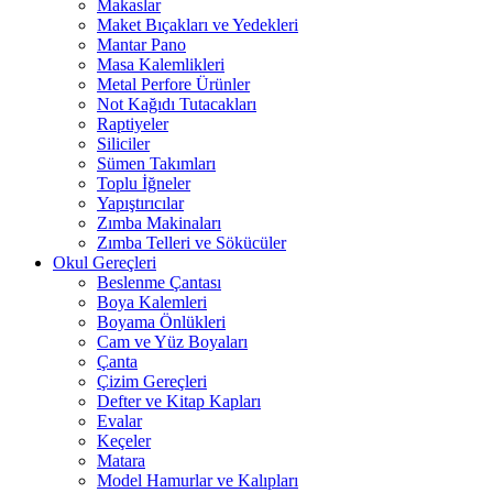
Makaslar
Maket Bıçakları ve Yedekleri
Mantar Pano
Masa Kalemlikleri
Metal Perfore Ürünler
Not Kağıdı Tutacakları
Raptiyeler
Siliciler
Sümen Takımları
Toplu İğneler
Yapıştırıcılar
Zımba Makinaları
Zımba Telleri ve Sökücüler
Okul Gereçleri
Beslenme Çantası
Boya Kalemleri
Boyama Önlükleri
Cam ve Yüz Boyaları
Çanta
Çizim Gereçleri
Defter ve Kitap Kapları
Evalar
Keçeler
Matara
Model Hamurlar ve Kalıpları