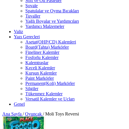
Soft ve Oil Pasteller
Şovale
Spatulalar ve Oyma Bıçakları
Tuvaller
Yağlı Boyalar ve Yardımcıları
Yardımcı Malzemeler
Valiz
Yazı Gereçleri
Asetat(OHP/CD) Kalemleri
Board(Tahta) Markörler
Fineliner Kalemler
Fosforlu Kalemler
Kalemtraşlar
Keçeli Kalemler
Kurşun Kalemler
Paint Markörler
Permanent(Koli) Markörler
Silgiler
Tükenmez Kalemler
Versatil Kalemler ve Uçları
Genel
Ana Sayfa
/
Oyuncak
/
Moli Toys Reversi