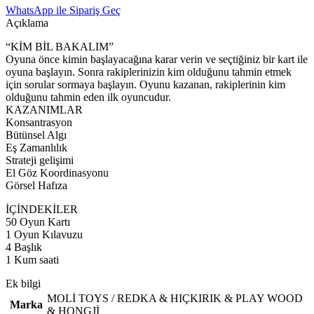
WhatsApp ile Sipariş Geç
Açıklama
“KİM BİL BAKALIM”
Oyuna önce kimin başlayacağına karar verin ve seçtiğiniz bir kart ile
oyuna başlayın. Sonra rakiplerinizin kim olduğunu tahmin etmek
için sorular sormaya başlayın. Oyunu kazanan, rakiplerinin kim
olduğunu tahmin eden ilk oyuncudur.
KAZANIMLAR
Konsantrasyon
Bütünsel Algı
Eş Zamanlılık
Strateji gelişimi
El Göz Koordinasyonu
Görsel Hafıza
İÇİNDEKİLER
50 Oyun Kartı
1 Oyun Kılavuzu
4 Başlık
1 Kum saati
Ek bilgi
MOLİ TOYS / REDKA & HIÇKIRIK & PLAY WOOD
Marka
& HONGJİ