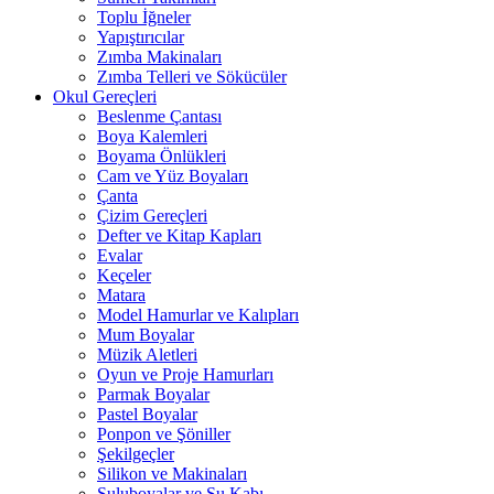
Toplu İğneler
Yapıştırıcılar
Zımba Makinaları
Zımba Telleri ve Sökücüler
Okul Gereçleri
Beslenme Çantası
Boya Kalemleri
Boyama Önlükleri
Cam ve Yüz Boyaları
Çanta
Çizim Gereçleri
Defter ve Kitap Kapları
Evalar
Keçeler
Matara
Model Hamurlar ve Kalıpları
Mum Boyalar
Müzik Aletleri
Oyun ve Proje Hamurları
Parmak Boyalar
Pastel Boyalar
Ponpon ve Şöniller
Şekilgeçler
Silikon ve Makinaları
Suluboyalar ve Su Kabı