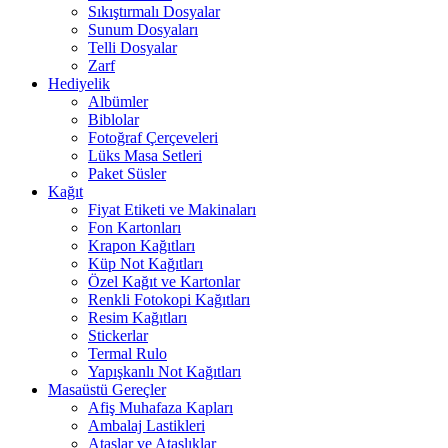
Sıkıştırmalı Dosyalar
Sunum Dosyaları
Telli Dosyalar
Zarf
Hediyelik
Albümler
Biblolar
Fotoğraf Çerçeveleri
Lüks Masa Setleri
Paket Süsler
Kağıt
Fiyat Etiketi ve Makinaları
Fon Kartonları
Krapon Kağıtları
Küp Not Kağıtları
Özel Kağıt ve Kartonlar
Renkli Fotokopi Kağıtları
Resim Kağıtları
Stickerlar
Termal Rulo
Yapışkanlı Not Kağıtları
Masaüstü Gereçler
Afiş Muhafaza Kapları
Ambalaj Lastikleri
Ataşlar ve Ataşlıklar