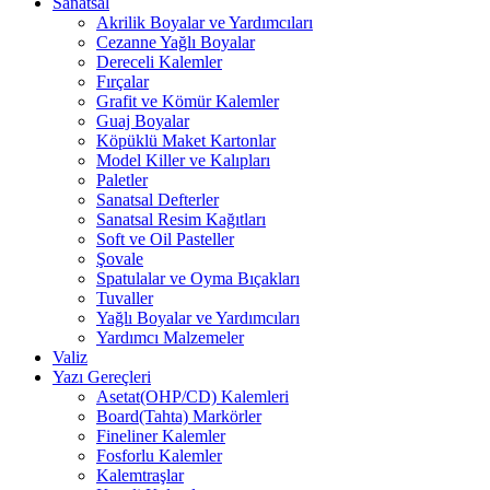
Sanatsal
Akrilik Boyalar ve Yardımcıları
Cezanne Yağlı Boyalar
Dereceli Kalemler
Fırçalar
Grafit ve Kömür Kalemler
Guaj Boyalar
Köpüklü Maket Kartonlar
Model Killer ve Kalıpları
Paletler
Sanatsal Defterler
Sanatsal Resim Kağıtları
Soft ve Oil Pasteller
Şovale
Spatulalar ve Oyma Bıçakları
Tuvaller
Yağlı Boyalar ve Yardımcıları
Yardımcı Malzemeler
Valiz
Yazı Gereçleri
Asetat(OHP/CD) Kalemleri
Board(Tahta) Markörler
Fineliner Kalemler
Fosforlu Kalemler
Kalemtraşlar