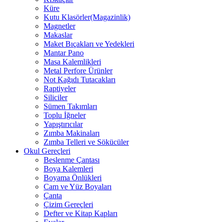
Küre
Kutu Klasörler(Magazinlik)
Magnetler
Makaslar
Maket Bıçakları ve Yedekleri
Mantar Pano
Masa Kalemlikleri
Metal Perfore Ürünler
Not Kağıdı Tutacakları
Raptiyeler
Siliciler
Sümen Takımları
Toplu İğneler
Yapıştırıcılar
Zımba Makinaları
Zımba Telleri ve Sökücüler
Okul Gereçleri
Beslenme Çantası
Boya Kalemleri
Boyama Önlükleri
Cam ve Yüz Boyaları
Çanta
Çizim Gereçleri
Defter ve Kitap Kapları