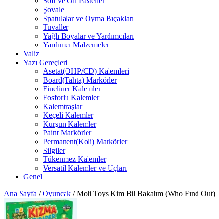
Soft ve Oil Pasteller
Şovale
Spatulalar ve Oyma Bıçakları
Tuvaller
Yağlı Boyalar ve Yardımcıları
Yardımcı Malzemeler
Valiz
Yazı Gereçleri
Asetat(OHP/CD) Kalemleri
Board(Tahta) Markörler
Fineliner Kalemler
Fosforlu Kalemler
Kalemtraşlar
Keçeli Kalemler
Kurşun Kalemler
Paint Markörler
Permanent(Koli) Markörler
Silgiler
Tükenmez Kalemler
Versatil Kalemler ve Uçları
Genel
Ana Sayfa
/
Oyuncak
/
Moli Toys Kim Bil Bakalım (Who Fınd Out)