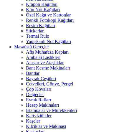
Krapon Kağıtları
Küp Not Kağıtları
Özel Kağıt ve Kartonlar
Renkli Fotokopi Kağıtları
Resim Kağıtları
Stickerlar
Termal Rulo
Yapışkanlı Not Kağıtları
Masaüstü Gereçler
Afiş Muhafaza Kapları
Ambalaj Lastikleri
Ataşlar ve Ataşlıklar
Bant Kesme Makinaları
Bantlar
Bayrak Çeşitleri
Cetvelleri, Gönye, Pergel
Çöp Kovaları
Delgeçler
Evrak Rafları
Hesap Makinaları
Istampalar ve Mürekkepleri
Kartvizitlikler
Kaşeler
Kılçıklar ve Makinası
Kıskaçlar