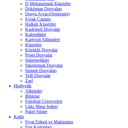
D Mekanizmalı Klasörler
Döküman Dosyaları
Dosya Ayracı(Seperatör)
Evrak Çantası
Halkalı Klasörler
Kademeli Dosyalar
Kalemlikler
Kartvizit Albümleri
Klasörler
Körüklü Dosyalar
Poşet Dosyalar
Sekreterlikler
Sıkıştırmalı Dosyalar
Sunum Dosyaları
Telli Dosyalar
Zarf
Hediyelik
Albümler
Biblolar
Fotoğraf Çerçeveleri
Lüks Masa Setleri
Paket Süsler
Kağıt
Fiyat Etiketi ve Makinaları
Fon Kartonları