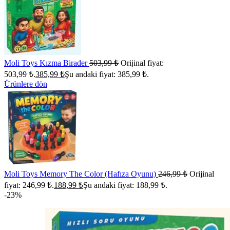
Moli Toys Kızma Birader
503,99
₺
Orijinal fiyat:
503,99 ₺.
385,99
₺
Şu andaki fiyat: 385,99 ₺.
Ürünlere dön
Moli Toys Memory The Color (Hafıza Oyunu)
246,99
₺
Orijinal
fiyat: 246,99 ₺.
188,99
₺
Şu andaki fiyat: 188,99 ₺.
-23%