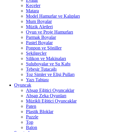
Evalar
Keçeler
Matara
Model Hamurlar ve Kalıpları
Mum Boyalar
Müzik Aletleri
Oyun ve Proje Hamurları
Parmak Boyalar
Pastel Boyalar
Ponpon ve Şöniller
Şekilgeçler
Silikon ve Makinaları
Suluboyalar ve Su Kabı
Tebeşir Tutacağı
Toz Simler ve Elişi Pulları
Yazı Tahtası
Oyuncak
Ahşap Eğitici Oyuncaklar
Ahşap Zeka Oyunları
Müzikli Eğitici Oyuncaklar
Paten
Plastik Bloklar
Puzzle
Top
Balon