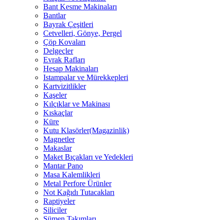
Bant Kesme Makinaları
Bantlar
Bayrak Çeşitleri
Cetvelleri, Gönye, Pergel
Çöp Kovaları
Delgeçler
Evrak Rafları
Hesap Makinaları
Istampalar ve Mürekkepleri
Kartvizitlikler
Kaşeler
Kılçıklar ve Makinası
Kıskaçlar
Küre
Kutu Klasörler(Magazinlik)
Magnetler
Makaslar
Maket Bıçakları ve Yedekleri
Mantar Pano
Masa Kalemlikleri
Metal Perfore Ürünler
Not Kağıdı Tutacakları
Raptiyeler
Siliciler
Sümen Takımları