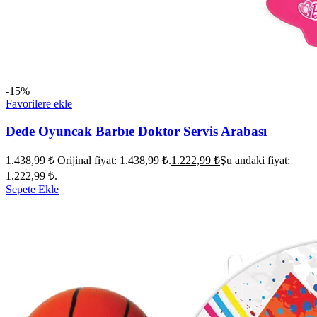
-15%
Favorilere ekle
Dede Oyuncak Barbıe Doktor Servis Arabası
1.438,99
₺
Orijinal fiyat: 1.438,99 ₺.
1.222,99
₺
Şu andaki fiyat:
1.222,99 ₺.
Sepete Ekle