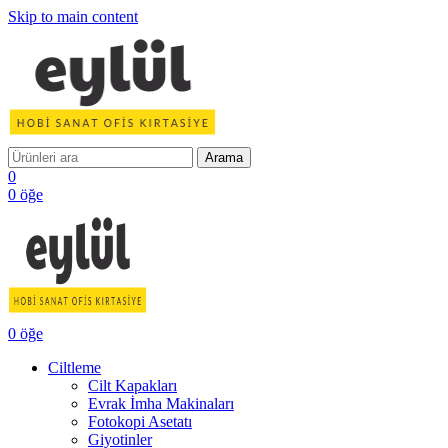
Skip to main content
Arama
0
0
öğe
0
öğe
Ciltleme
Cilt Kapakları
Evrak İmha Makinaları
Fotokopi Asetatı
Giyotinler