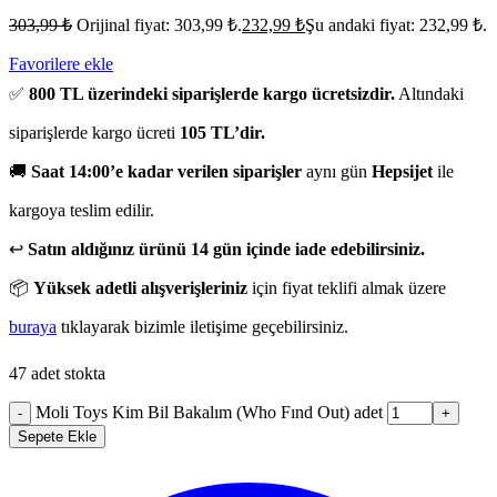
303,99
₺
Orijinal fiyat: 303,99 ₺.
232,99
₺
Şu andaki fiyat: 232,99 ₺.
Favorilere ekle
✅
800 TL üzerindeki siparişlerde kargo ücretsizdir.
Altındaki
siparişlerde kargo ücreti
105 TL’dir.
🚚
Saat 14:00’e kadar verilen siparişler
aynı gün
Hepsijet
ile
kargoya teslim edilir.
↩️
Satın aldığınız ürünü 14 gün içinde iade edebilirsiniz.
📦
Yüksek adetli alışverişleriniz
için fiyat teklifi almak üzere
buraya
tıklayarak bizimle iletişime geçebilirsiniz.
47 adet stokta
Moli Toys Kim Bil Bakalım (Who Fınd Out) adet
-
+
Sepete Ekle