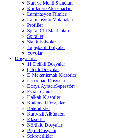
Kart ve Menü Standları
Kartlar ve Aksesuarları
Laminasyon Filmleri
Laminasyon Makinaları
Profiller
Spiral Cilt Makinaları
Spiraller
Statik Folyolar
Yapışkanlı Folyolar
Yoyolar
Dosyalama
11 Delikli Dosyalar
Çıtçıtlı Dosyalar
D Mekanizmalı Klasörler
Döküman Dosyaları
Dosya Ayracı(Seperatör)
Evrak Çantası
Halkalı Klasörler
Kademeli Dosyalar
Kalemlikler
Kartvizit Albümleri
Klasörler
Körüklü Dosyalar
Poşet Dosyalar
Sekreterlikler