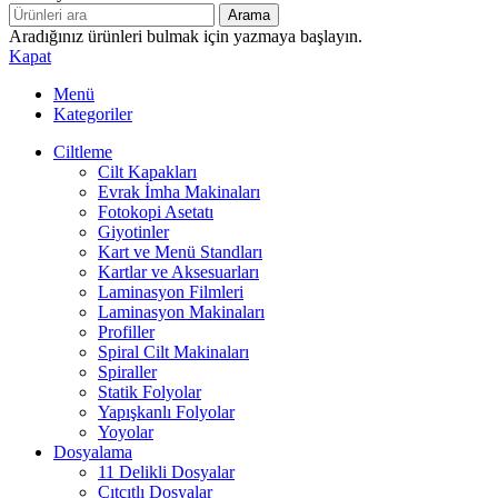
Arama
Aradığınız ürünleri bulmak için yazmaya başlayın.
Kapat
Menü
Kategoriler
Ciltleme
Cilt Kapakları
Evrak İmha Makinaları
Fotokopi Asetatı
Giyotinler
Kart ve Menü Standları
Kartlar ve Aksesuarları
Laminasyon Filmleri
Laminasyon Makinaları
Profiller
Spiral Cilt Makinaları
Spiraller
Statik Folyolar
Yapışkanlı Folyolar
Yoyolar
Dosyalama
11 Delikli Dosyalar
Çıtçıtlı Dosyalar