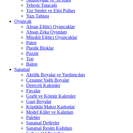
Tebeşir Tutacağı
Toz Simler ve Elişi Pulları
Yazı Tahtası
Oyuncak
Ahşap Eğitici Oyuncaklar
Ahşap Zeka Oyunları
Müzikli Eğitici Oyuncaklar
Paten
Plastik Bloklar
Puzzle
Top
Balon
Sanatsal
Akrilik Boyalar ve Yardımcıları
Cezanne Yağlı Boyalar
Dereceli Kalemler
Fırçalar
Grafit ve Kömür Kalemler
Guaj Boyalar
Köpüklü Maket Kartonlar
Model Killer ve Kalıpları
Paletler
Sanatsal Defterler
Sanatsal Resim Kağıtları