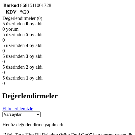
Barkod
8681511001728
KDV
%20
Değerlendirmeler (0)
5 üzerinden
0
oy aldı
0 yorum
5 üzerinden
5
oy aldı
0
5 üzerinden
4
oy aldı
0
5 üzerinden
3
oy aldı
0
5 üzerinden
2
oy aldı
0
5 üzerinden
1
oy aldı
0
Değerlendirmeler
Filtreleri temizle
Henüz değerlendirme yapılmadı.
“Moli Toys Kim Bil Bakalım (Who Fınd Out)” için yorum yapan ilk