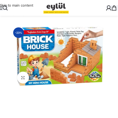
Skip to main content
Ana Sayfa
/
Oyuncak
-23%
Büyütmek için tıklayın