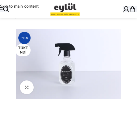
Skip to main content
Ana Sayfa
/
Genel
-15%
TÜKE
NDI
Büyütmek için tıklayın