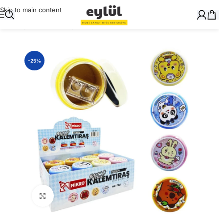
Skip to main content
Ana Sayfa
/
Yazı Gereçleri
/
Kalemtraşlar
-25%
Büyütmek için tıklayın