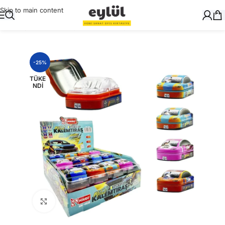
Skip to main content
Ana Sayfa
/
Yazı Gereçleri
/
Kalemtraşlar
-25%
TÜKE
NDI
Büyütmek için tıklayın