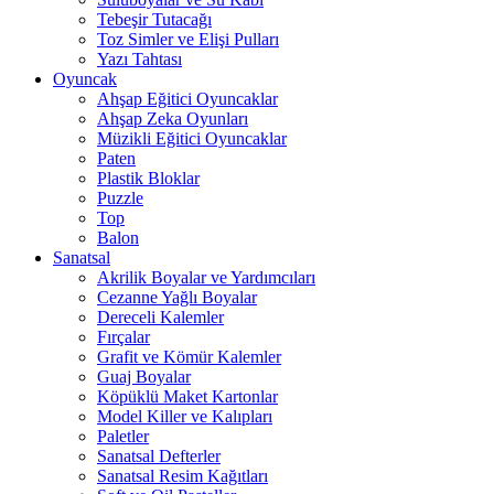
Tebeşir Tutacağı
Toz Simler ve Elişi Pulları
Yazı Tahtası
Oyuncak
Ahşap Eğitici Oyuncaklar
Ahşap Zeka Oyunları
Müzikli Eğitici Oyuncaklar
Paten
Plastik Bloklar
Puzzle
Top
Balon
Sanatsal
Akrilik Boyalar ve Yardımcıları
Cezanne Yağlı Boyalar
Dereceli Kalemler
Fırçalar
Grafit ve Kömür Kalemler
Guaj Boyalar
Köpüklü Maket Kartonlar
Model Killer ve Kalıpları
Paletler
Sanatsal Defterler
Sanatsal Resim Kağıtları