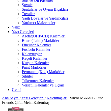
Soft ve Oil Pasteller
Şovale
Spatulalar ve Oyma Bıçakları
Tuvaller
Yağlı Boyalar ve Yardımcıları
Yardımcı Malzemeler
Valiz
Yazı Gereçleri
Asetat(OHP/CD) Kalemleri
Board(Tahta) Markörler
Fineliner Kalemler
Fosforlu Kalemler
Kalemtraşlar
Keçeli Kalemler
Kurşun Kalemler
Paint Markörler
Permanent(Koli) Markörler
Silgiler
Tükenmez Kalemler
Versatil Kalemler ve Uçları
Genel
Ana Sayfa
/
Yazı Gereçleri
/
Kalemtraşlar
/
Mıkro Mk-6405 Cute
Frıends Çiftli Metal Kalemtraş