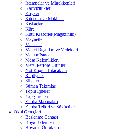
Istampalar ve Mürekkepleri
Kartvizitlikler
Kaşeler
Kılçıklar ve Makinası
Kıskaçlar
Küre
Kutu Klasörler(Magazinlik)
Magnetler
Makaslar
Maket Bıçakları ve Yedekleri
Mantar Pano
Masa Kalemlikleri
Metal Perfore Ürünler
Not Kağıdı Tutacakları
Raptiyeler
Siliciler
Sümen Takımları
Toplu İğneler
Yapıştırıcılar
Zımba Makinaları
Zımba Telleri ve Sökücüler
Okul Gereçleri
Beslenme Çantası
Boya Kalemleri
Boyama Önlükleri