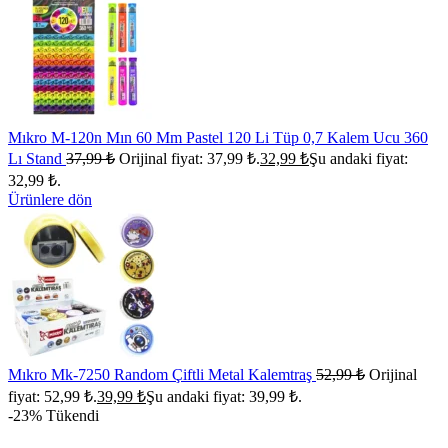
Mıkro M-120n Mın 60 Mm Pastel 120 Li Tüp 0,7 Kalem Ucu 360
Lı Stand
37,99
₺
Orijinal fiyat: 37,99 ₺.
32,99
₺
Şu andaki fiyat:
32,99 ₺.
Ürünlere dön
Mıkro Mk-7250 Random Çiftli Metal Kalemtraş
52,99
₺
Orijinal
fiyat: 52,99 ₺.
39,99
₺
Şu andaki fiyat: 39,99 ₺.
-23%
Tükendi