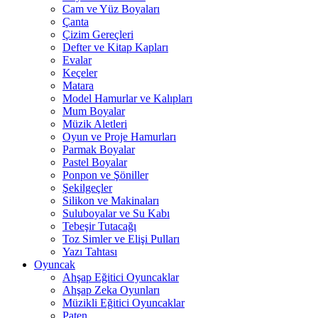
Cam ve Yüz Boyaları
Çanta
Çizim Gereçleri
Defter ve Kitap Kapları
Evalar
Keçeler
Matara
Model Hamurlar ve Kalıpları
Mum Boyalar
Müzik Aletleri
Oyun ve Proje Hamurları
Parmak Boyalar
Pastel Boyalar
Ponpon ve Şöniller
Şekilgeçler
Silikon ve Makinaları
Suluboyalar ve Su Kabı
Tebeşir Tutacağı
Toz Simler ve Elişi Pulları
Yazı Tahtası
Oyuncak
Ahşap Eğitici Oyuncaklar
Ahşap Zeka Oyunları
Müzikli Eğitici Oyuncaklar
Paten