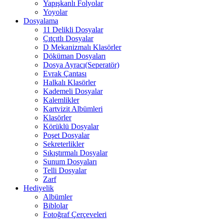
Yapışkanlı Folyolar
Yoyolar
Dosyalama
11 Delikli Dosyalar
Çıtçıtlı Dosyalar
D Mekanizmalı Klasörler
Döküman Dosyaları
Dosya Ayracı(Seperatör)
Evrak Çantası
Halkalı Klasörler
Kademeli Dosyalar
Kalemlikler
Kartvizit Albümleri
Klasörler
Körüklü Dosyalar
Poşet Dosyalar
Sekreterlikler
Sıkıştırmalı Dosyalar
Sunum Dosyaları
Telli Dosyalar
Zarf
Hediyelik
Albümler
Biblolar
Fotoğraf Çerçeveleri