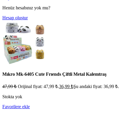
Henüz hesabınız yok mu?
Hesap oluştur
Mıkro Mk-6405 Cute Frıends Çiftli Metal Kalemtraş
47,99
₺
Orijinal fiyat: 47,99 ₺.
36,99
₺
Şu andaki fiyat: 36,99 ₺.
Stokta yok
Favorilere ekle