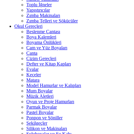
Toplu İğneler
Yapıştırıcılar
Zımba Makinaları
Zımba Telleri ve Sökücüler
Okul Gereçleri
Beslenme Çantası
Boya Kalemleri
Boyama Önlükleri
Cam ve Yüz Boyaları
Çanta
Çizim Gereçleri
Defter ve Kitap Kapları
Evalar
Keçeler
Matara
Model Hamurlar ve Kalıpları
Mum Boyalar
Müzik Aletleri
Oyun ve Proje Hamurları
Parmak Boyalar
Pastel Boyalar
Ponpon ve Şöniller
Şekilgeçler
Silikon ve Makinaları
Suluboyalar ve Su Kabı