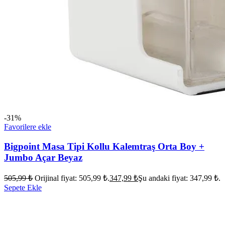
-31%
Favorilere ekle
Bigpoint Masa Tipi Kollu Kalemtraş Orta Boy +
Jumbo Açar Beyaz
505,99
₺
Orijinal fiyat: 505,99 ₺.
347,99
₺
Şu andaki fiyat: 347,99 ₺.
Sepete Ekle