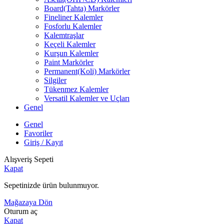
Board(Tahta) Markörler
Fineliner Kalemler
Fosforlu Kalemler
Kalemtraşlar
Keçeli Kalemler
Kurşun Kalemler
Paint Markörler
Permanent(Koli) Markörler
Silgiler
Tükenmez Kalemler
Versatil Kalemler ve Uçları
Genel
Genel
Favoriler
Giriş / Kayıt
Alışveriş Sepeti
Kapat
Sepetinizde ürün bulunmuyor.
Mağazaya Dön
Oturum aç
Kapat