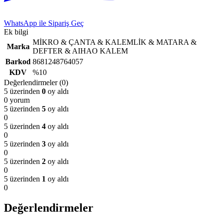
WhatsApp ile Sipariş Geç
Ek bilgi
MİKRO & ÇANTA & KALEMLİK & MATARA &
Marka
DEFTER & AIHAO KALEM
Barkod
8681248764057
KDV
%10
Değerlendirmeler (0)
5 üzerinden
0
oy aldı
0 yorum
5 üzerinden
5
oy aldı
0
5 üzerinden
4
oy aldı
0
5 üzerinden
3
oy aldı
0
5 üzerinden
2
oy aldı
0
5 üzerinden
1
oy aldı
0
Değerlendirmeler