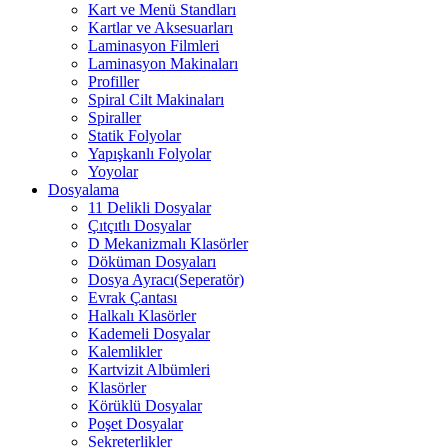
Kart ve Menü Standları
Kartlar ve Aksesuarları
Laminasyon Filmleri
Laminasyon Makinaları
Profiller
Spiral Cilt Makinaları
Spiraller
Statik Folyolar
Yapışkanlı Folyolar
Yoyolar
Dosyalama
11 Delikli Dosyalar
Çıtçıtlı Dosyalar
D Mekanizmalı Klasörler
Döküman Dosyaları
Dosya Ayracı(Seperatör)
Evrak Çantası
Halkalı Klasörler
Kademeli Dosyalar
Kalemlikler
Kartvizit Albümleri
Klasörler
Körüklü Dosyalar
Poşet Dosyalar
Sekreterlikler