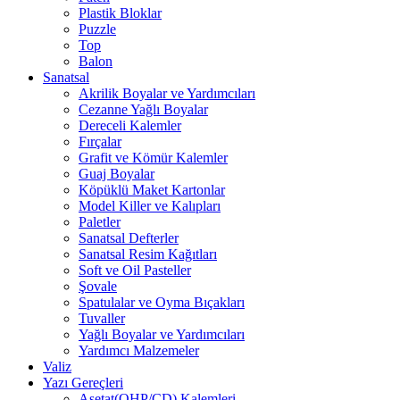
Plastik Bloklar
Puzzle
Top
Balon
Sanatsal
Akrilik Boyalar ve Yardımcıları
Cezanne Yağlı Boyalar
Dereceli Kalemler
Fırçalar
Grafit ve Kömür Kalemler
Guaj Boyalar
Köpüklü Maket Kartonlar
Model Killer ve Kalıpları
Paletler
Sanatsal Defterler
Sanatsal Resim Kağıtları
Soft ve Oil Pasteller
Şovale
Spatulalar ve Oyma Bıçakları
Tuvaller
Yağlı Boyalar ve Yardımcıları
Yardımcı Malzemeler
Valiz
Yazı Gereçleri
Asetat(OHP/CD) Kalemleri