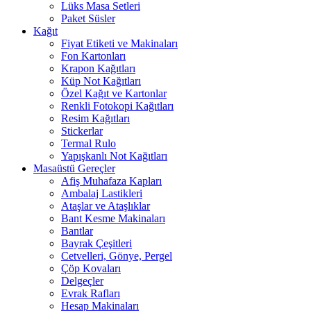
Lüks Masa Setleri
Paket Süsler
Kağıt
Fiyat Etiketi ve Makinaları
Fon Kartonları
Krapon Kağıtları
Küp Not Kağıtları
Özel Kağıt ve Kartonlar
Renkli Fotokopi Kağıtları
Resim Kağıtları
Stickerlar
Termal Rulo
Yapışkanlı Not Kağıtları
Masaüstü Gereçler
Afiş Muhafaza Kapları
Ambalaj Lastikleri
Ataşlar ve Ataşlıklar
Bant Kesme Makinaları
Bantlar
Bayrak Çeşitleri
Cetvelleri, Gönye, Pergel
Çöp Kovaları
Delgeçler
Evrak Rafları
Hesap Makinaları