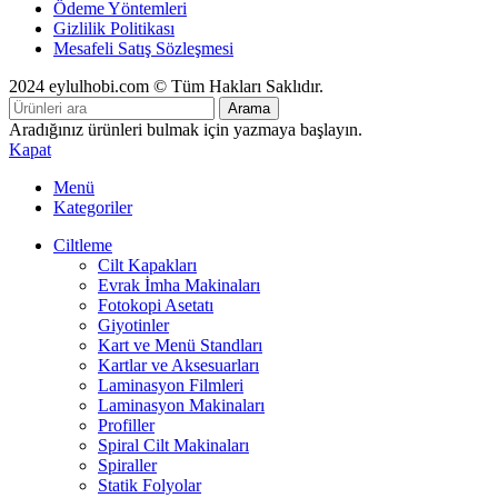
Ödeme Yöntemleri
Gizlilik Politikası
Mesafeli Satış Sözleşmesi
2024 eylulhobi.com © Tüm Hakları Saklıdır.
Arama
Aradığınız ürünleri bulmak için yazmaya başlayın.
Kapat
Menü
Kategoriler
Ciltleme
Cilt Kapakları
Evrak İmha Makinaları
Fotokopi Asetatı
Giyotinler
Kart ve Menü Standları
Kartlar ve Aksesuarları
Laminasyon Filmleri
Laminasyon Makinaları
Profiller
Spiral Cilt Makinaları
Spiraller
Statik Folyolar