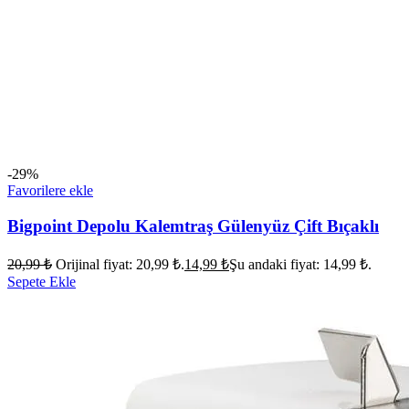
-29%
Favorilere ekle
Bigpoint Depolu Kalemtraş Gülenyüz Çift Bıçaklı
20,99
₺
Orijinal fiyat: 20,99 ₺.
14,99
₺
Şu andaki fiyat: 14,99 ₺.
Sepete Ekle