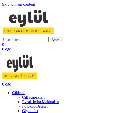
Skip to main content
Arama
0
0
öğe
0
öğe
Ciltleme
Cilt Kapakları
Evrak İmha Makinaları
Fotokopi Asetatı
Giyotinler