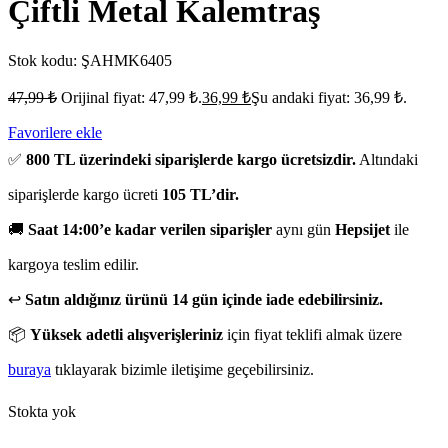
Çiftli Metal Kalemtraş
Stok kodu:
ŞAHMK6405
47,99
₺
Orijinal fiyat: 47,99 ₺.
36,99
₺
Şu andaki fiyat: 36,99 ₺.
Favorilere ekle
✅
800 TL üzerindeki siparişlerde kargo ücretsizdir.
Altındaki
siparişlerde kargo ücreti
105 TL’dir.
🚚
Saat 14:00’e kadar verilen siparişler
aynı gün
Hepsijet
ile
kargoya teslim edilir.
↩️
Satın aldığınız ürünü 14 gün içinde iade edebilirsiniz.
📦
Yüksek adetli alışverişleriniz
için fiyat teklifi almak üzere
buraya
tıklayarak bizimle iletişime geçebilirsiniz.
Stokta yok