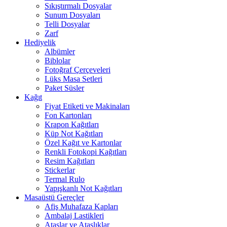
Sıkıştırmalı Dosyalar
Sunum Dosyaları
Telli Dosyalar
Zarf
Hediyelik
Albümler
Biblolar
Fotoğraf Çerçeveleri
Lüks Masa Setleri
Paket Süsler
Kağıt
Fiyat Etiketi ve Makinaları
Fon Kartonları
Krapon Kağıtları
Küp Not Kağıtları
Özel Kağıt ve Kartonlar
Renkli Fotokopi Kağıtları
Resim Kağıtları
Stickerlar
Termal Rulo
Yapışkanlı Not Kağıtları
Masaüstü Gereçler
Afiş Muhafaza Kapları
Ambalaj Lastikleri
Ataşlar ve Ataşlıklar