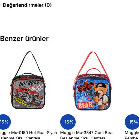
Değerlendirmeler (0)
Benzer ürünler
-15%
-15%
-15%
ggle Mu-0150 Hot Roat Siyah
Muggle Mu-3847 Cool Bear
Muggle
slenme Okul Çantası
Beslenme Okul Çantası
Pembe 