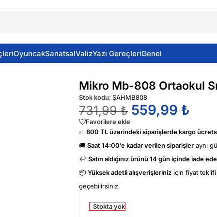
leri
Oyuncak
Sanatsal
Valiz
Yazı Gereçleri
Genel
antası Siyah Renk
Mikro Mb-808 Ortaokul Sı
Stok kodu:
ŞAHMB808
559,99
₺
731,99
₺
Favorilere ekle
✅
800 TL üzerindeki siparişlerde kargo ücretsi
🚚
Saat 14:00’e kadar verilen siparişler
aynı g
↩️
Satın aldığınız ürünü 14 gün içinde iade edeb
📦
Yüksek adetli alışverişleriniz
için fiyat tekli
geçebilirsiniz.
Stokta yok