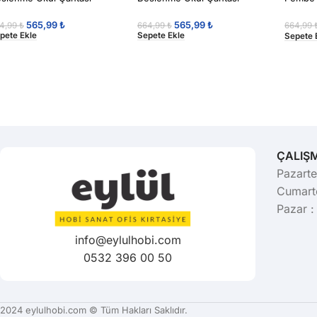
Çantas
565,99
₺
565,99
₺
4,99
₺
664,99
₺
664,99
pete Ekle
Sepete Ekle
Sepete 
ÇALIŞ
Pazarte
Cumarte
Pazar :
info@eylulhobi.com
0532 396 00 50
2024 eylulhobi.com © Tüm Hakları Saklıdır.