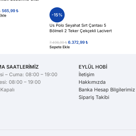
ı
565,99
₺
₺
-15%
Ekle
Us Polo Seyahat Sırt Çantası 5
Bölmeli 2 Teker Çekçekli Lacivert
6.372,99
₺
7.496,99
₺
Sepete Ekle
MA SAATLERİMİZ
EYLÜL HOBİ
si – Cuma: 08:00 – 19:00
İletişim
si: 08:00 – 19:00
Hakkımızda
 Kapalı
Banka Hesap Bilgilerimiz
Sipariş Takibi