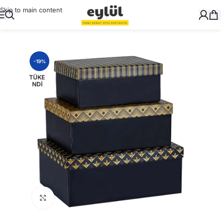
Skip to main content
Ana Sayfa
/
Hediyelik
-19%
TÜKE
NDI
Büyütmek için tıklayın