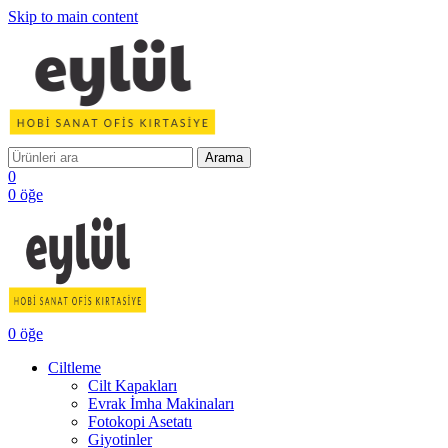
Skip to main content
Arama
0
0
öğe
0
öğe
Ciltleme
Cilt Kapakları
Evrak İmha Makinaları
Fotokopi Asetatı
Giyotinler