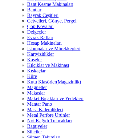
Bant Kesme Makinaları
Bantlar
Bayrak Çeşitleri
Cetvelleri, Gönye, Pergel
Çöp Kovaları
Delgeçler
Evrak Rafları
Hesap Makinaları
Istampalar ve Mürekkepleri
Kartvizitlikler
Kaşeler
Kılçıklar ve Makinası
Kıskaçlar
Küre
Kutu Klasörler(Magazinlik)
Magnetler
Makaslar
Maket Bıçakları ve Yedekleri
Mantar Pano
Masa Kalemlikleri
Metal Perfore Ürünler
Not Kağıdı Tutacakları
Raptiyeler
Siliciler
Sümen Takımları