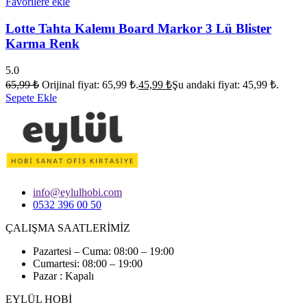
Favorilere ekle
Lotte Tahta Kalemı Board Markor 3 Lü Blister
Karma Renk
5.0
65,99
₺
Orijinal fiyat: 65,99 ₺.
45,99
₺
Şu andaki fiyat: 45,99 ₺.
Sepete Ekle
info@eylulhobi.com
0532 396 00 50
ÇALIŞMA SAATLERİMİZ
Pazartesi – Cuma: 08:00 – 19:00
Cumartesi: 08:00 – 19:00
Pazar : Kapalı
EYLÜL HOBİ