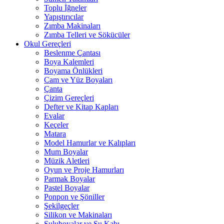
Toplu İğneler
Yapıştırıcılar
Zımba Makinaları
Zımba Telleri ve Sökücüler
Okul Gereçleri
Beslenme Çantası
Boya Kalemleri
Boyama Önlükleri
Cam ve Yüz Boyaları
Çanta
Çizim Gereçleri
Defter ve Kitap Kapları
Evalar
Keçeler
Matara
Model Hamurlar ve Kalıpları
Mum Boyalar
Müzik Aletleri
Oyun ve Proje Hamurları
Parmak Boyalar
Pastel Boyalar
Ponpon ve Şöniller
Şekilgeçler
Silikon ve Makinaları
Suluboyalar ve Su Kabı