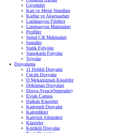
Giyotinler
Kart ve Menü Standları
Kartlar ve Aksesuarları
Laminasyon Filmleri
Laminasyon Makinaları
Profiller
Spiral Cilt Makinaları
Spiraller
Statik Folyolar
Yapışkanlı Folyolar
Yoyolar
Dosyalama
11 Delikli Dosyalar
Çıtçıtlı Dosyalar
D Mekanizmalı Klasörler
Döküman Dosyaları
Dosya Ayracı(Seperatör)
Evrak Çantası
Halkalı Klasörler
Kademeli Dosyalar
Kalemlikler
Kartvizit Albümleri
Klasörler
Körüklü Dosyalar