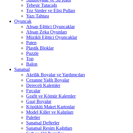
Tebeşir Tutacağı
Toz Simler ve Elişi Pulları
Yazı Tahtası
Oyuncak
Ahşap Eğitici Oyuncaklar
Ahşap Zeka Oyunları
Müzikli Eğitici Oyuncaklar
Paten
Plastik Bloklar
Puzzle
Top
Balon
Sanatsal
Akrilik Boyalar ve Yardımcıları
Cezanne Yağlı Boyalar
Dereceli Kalemler
Fırçalar
Grafit ve Kömür Kalemler
Guaj Boyalar
Köpüklü Maket Kartonlar
Model Killer ve Kalıpları
Paletler
Sanatsal Defterler
Sanatsal Resim Kağıtları