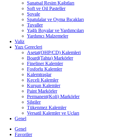
Sanatsal Resim Kağıtları
Soft ve Oil Pasteller
Şovale
Spatulalar ve Oyma Bıçakları
Tuvaller
Yağlı Boyalar ve Yardımcıları
Yardımcı Malzemeler
Valiz
Yazı Gereçleri
Asetat(OHP/CD) Kalemleri
Board(Tahta) Markörler
Fineliner Kalemler
Fosforlu Kalemler
Kalemtraşlar
Keçeli Kalemler
Kurşun Kalemler
Paint Markörler
Permanent(Koli) Markörler
Silgiler
Tükenmez Kalemler
Versatil Kalemler ve Uçları
Genel
Genel
Favoriler