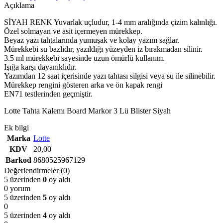
Açıklama
SİYAH RENK Yuvarlak uçludur, 1-4 mm aralığında çizim kalınlığı.
Özel solmayan ve asit içermeyen mürekkep.
Beyaz yazı tahtalarında yumuşak ve kolay yazım sağlar.
Mürekkebi su bazlıdır, yazıldığı yüzeyden iz bırakmadan silinir.
3.5 ml mürekkebi sayesinde uzun ömürlü kullanım.
Işığa karşı dayanıklıdır.
Yazımdan 12 saat içerisinde yazı tahtası silgisi veya su ile silinebilir.
Mürekkep rengini gösteren arka ve ön kapak rengi
EN71 testlerinden geçmiştir.
Lotte Tahta Kalemı Board Markor 3 Lü Blister Siyah
Ek bilgi
Marka
Lotte
KDV
20,00
Barkod
8680525967129
Değerlendirmeler (0)
5 üzerinden
0
oy aldı
0 yorum
5 üzerinden
5
oy aldı
0
5 üzerinden
4
oy aldı