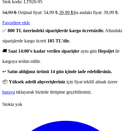
Stok kodu:
LT920-95
54,99
₺
Orijinal fiyat: 54,99 ₺.
39,99
₺
Şu andaki fiyat: 39,99 ₺.
Favorilere ekle
✅
800 TL üzerindeki siparişlerde kargo ücretsizdir.
Altındaki
siparişlerde kargo ücreti
105 TL’dir.
🚚
Saat 14:00’e kadar verilen siparişler
aynı gün
Hepsijet
ile
kargoya teslim edilir.
↩️
Satın aldığınız ürünü 14 gün içinde iade edebilirsiniz.
📦
Yüksek adetli alışverişleriniz
için fiyat teklifi almak üzere
buraya
tıklayarak bizimle iletişime geçebilirsiniz.
Stokta yok