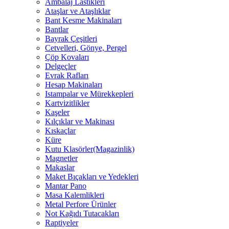
Ambalaj Lastikleri
Ataşlar ve Ataşlıklar
Bant Kesme Makinaları
Bantlar
Bayrak Çeşitleri
Cetvelleri, Gönye, Pergel
Çöp Kovaları
Delgeçler
Evrak Rafları
Hesap Makinaları
Istampalar ve Mürekkepleri
Kartvizitlikler
Kaşeler
Kılçıklar ve Makinası
Kıskaçlar
Küre
Kutu Klasörler(Magazinlik)
Magnetler
Makaslar
Maket Bıçakları ve Yedekleri
Mantar Pano
Masa Kalemlikleri
Metal Perfore Ürünler
Not Kağıdı Tutacakları
Raptiyeler