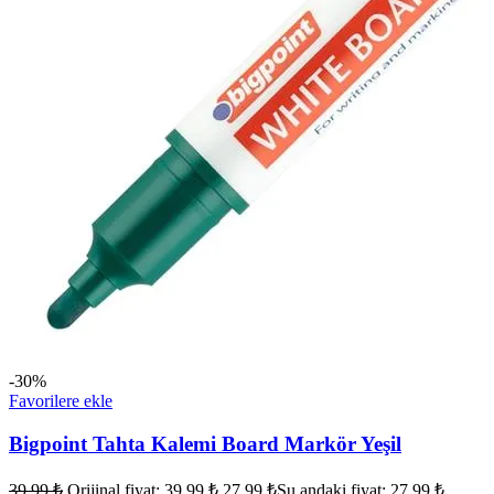
-30%
Favorilere ekle
Bigpoint Tahta Kalemi Board Markör Yeşil
39,99
₺
Orijinal fiyat: 39,99 ₺.
27,99
₺
Şu andaki fiyat: 27,99 ₺.