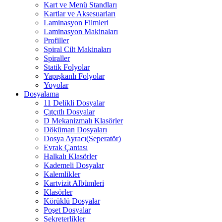
Kart ve Menü Standları
Kartlar ve Aksesuarları
Laminasyon Filmleri
Laminasyon Makinaları
Profiller
Spiral Cilt Makinaları
Spiraller
Statik Folyolar
Yapışkanlı Folyolar
Yoyolar
Dosyalama
11 Delikli Dosyalar
Çıtçıtlı Dosyalar
D Mekanizmalı Klasörler
Döküman Dosyaları
Dosya Ayracı(Seperatör)
Evrak Çantası
Halkalı Klasörler
Kademeli Dosyalar
Kalemlikler
Kartvizit Albümleri
Klasörler
Körüklü Dosyalar
Poşet Dosyalar
Sekreterlikler