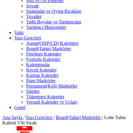
Soft ve Oil Pasteller
Şovale
Spatulalar ve Oyma Bıçakları
Tuvaller
Yağlı Boyalar ve Yardımcıları
Yardımcı Malzemeler
Valiz
Yazı Gereçleri
Asetat(OHP/CD) Kalemleri
Board(Tahta) Markörler
Fineliner Kalemler
Fosforlu Kalemler
Kalemtraşlar
Keçeli Kalemler
Kurşun Kalemler
Paint Markörler
Permanent(Koli) Markörler
Silgiler
Tükenmez Kalemler
Versatil Kalemler ve Uçları
Genel
Ana Sayfa
/
Yazı Gereçleri
/
Board(Tahta) Markörler
/
Lotte Tahta
Kalemi 3’lü Siyah