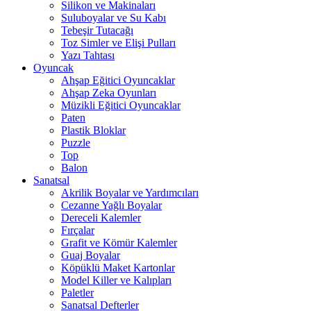
Silikon ve Makinaları
Suluboyalar ve Su Kabı
Tebeşir Tutacağı
Toz Simler ve Elişi Pulları
Yazı Tahtası
Oyuncak
Ahşap Eğitici Oyuncaklar
Ahşap Zeka Oyunları
Müzikli Eğitici Oyuncaklar
Paten
Plastik Bloklar
Puzzle
Top
Balon
Sanatsal
Akrilik Boyalar ve Yardımcıları
Cezanne Yağlı Boyalar
Dereceli Kalemler
Fırçalar
Grafit ve Kömür Kalemler
Guaj Boyalar
Köpüklü Maket Kartonlar
Model Killer ve Kalıpları
Paletler
Sanatsal Defterler