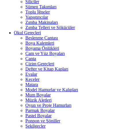
Siliciler
Sümen Takımları
Toplu İğneler
Yapıştırıcılar
Zımba Makinaları
Zımba Telleri ve Sökücüler
Okul Gereçleri
Beslenme Çantası
Boya Kalemleri
Boyama Önlükleri
Cam ve Yüz Boyaları
Çanta
Çizim Gereçleri
Defter ve Kitap Kapları
Evalar
Keçeler
Matara
Model Hamurlar ve Kalıpları
Mum Boyalar
Müzik Aletleri
Oyun ve Proje Hamurları
Parmak Boyalar
Pastel Boyalar
Ponpon ve Şöniller
Şekilgeçler