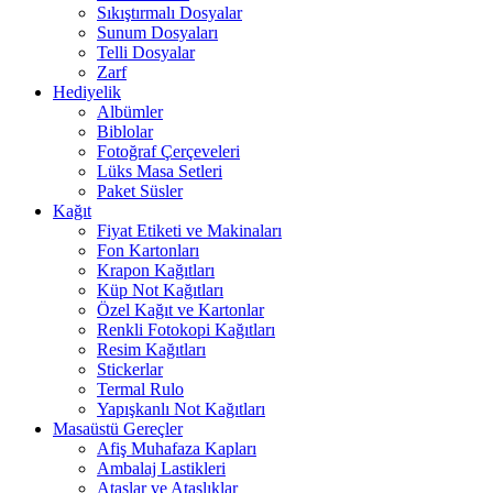
Sıkıştırmalı Dosyalar
Sunum Dosyaları
Telli Dosyalar
Zarf
Hediyelik
Albümler
Biblolar
Fotoğraf Çerçeveleri
Lüks Masa Setleri
Paket Süsler
Kağıt
Fiyat Etiketi ve Makinaları
Fon Kartonları
Krapon Kağıtları
Küp Not Kağıtları
Özel Kağıt ve Kartonlar
Renkli Fotokopi Kağıtları
Resim Kağıtları
Stickerlar
Termal Rulo
Yapışkanlı Not Kağıtları
Masaüstü Gereçler
Afiş Muhafaza Kapları
Ambalaj Lastikleri
Ataşlar ve Ataşlıklar