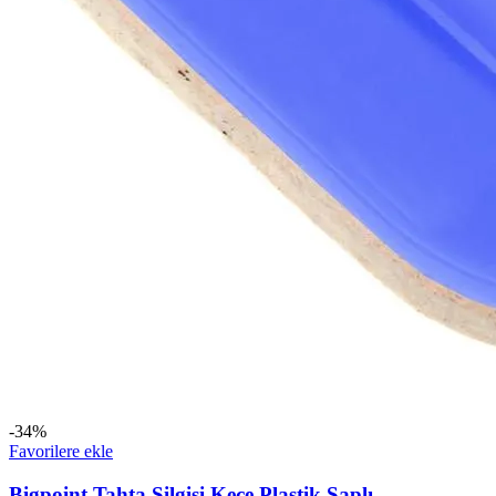
-34%
Favorilere ekle
Bigpoint Tahta Silgisi Keçe Plastik Saplı