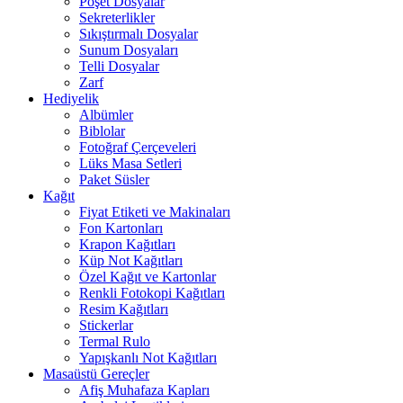
Poşet Dosyalar
Sekreterlikler
Sıkıştırmalı Dosyalar
Sunum Dosyaları
Telli Dosyalar
Zarf
Hediyelik
Albümler
Biblolar
Fotoğraf Çerçeveleri
Lüks Masa Setleri
Paket Süsler
Kağıt
Fiyat Etiketi ve Makinaları
Fon Kartonları
Krapon Kağıtları
Küp Not Kağıtları
Özel Kağıt ve Kartonlar
Renkli Fotokopi Kağıtları
Resim Kağıtları
Stickerlar
Termal Rulo
Yapışkanlı Not Kağıtları
Masaüstü Gereçler
Afiş Muhafaza Kapları