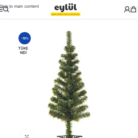
Skip to main content
Ana Sayfa
/
Genel
-19%
TÜKE
NDI
Büyütmek için tıklayın