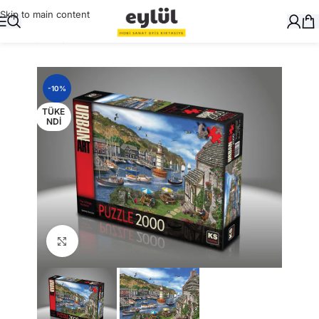
Skip to main content
Ana Sayfa
/
Oyuncak
/
Puzzle
-10%
TÜKE
NDI
Büyütmek için tıklayın