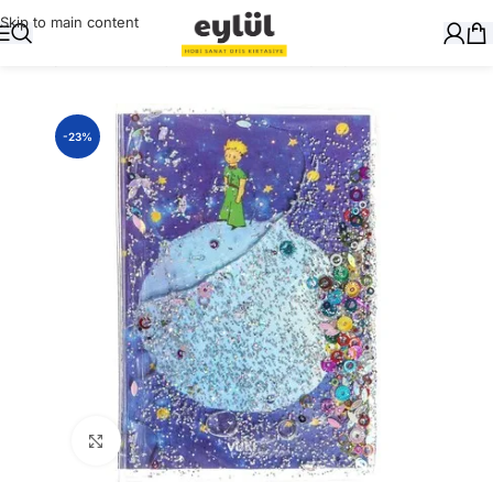
Skip to main content
Ana Sayfa
/
Okul Gereçleri
/
Defter ve Kitap Kapları
-23%
Büyütmek için tıklayın