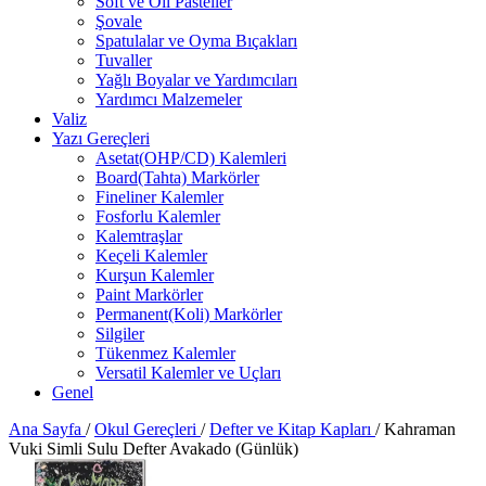
Soft ve Oil Pasteller
Şovale
Spatulalar ve Oyma Bıçakları
Tuvaller
Yağlı Boyalar ve Yardımcıları
Yardımcı Malzemeler
Valiz
Yazı Gereçleri
Asetat(OHP/CD) Kalemleri
Board(Tahta) Markörler
Fineliner Kalemler
Fosforlu Kalemler
Kalemtraşlar
Keçeli Kalemler
Kurşun Kalemler
Paint Markörler
Permanent(Koli) Markörler
Silgiler
Tükenmez Kalemler
Versatil Kalemler ve Uçları
Genel
Ana Sayfa
/
Okul Gereçleri
/
Defter ve Kitap Kapları
/
Kahraman
Vuki Simli Sulu Defter Avakado (Günlük)