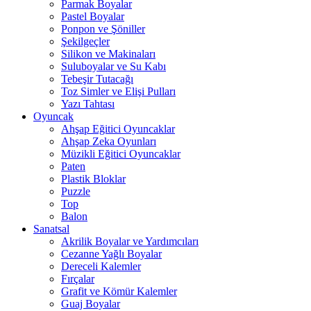
Parmak Boyalar
Pastel Boyalar
Ponpon ve Şöniller
Şekilgeçler
Silikon ve Makinaları
Suluboyalar ve Su Kabı
Tebeşir Tutacağı
Toz Simler ve Elişi Pulları
Yazı Tahtası
Oyuncak
Ahşap Eğitici Oyuncaklar
Ahşap Zeka Oyunları
Müzikli Eğitici Oyuncaklar
Paten
Plastik Bloklar
Puzzle
Top
Balon
Sanatsal
Akrilik Boyalar ve Yardımcıları
Cezanne Yağlı Boyalar
Dereceli Kalemler
Fırçalar
Grafit ve Kömür Kalemler
Guaj Boyalar