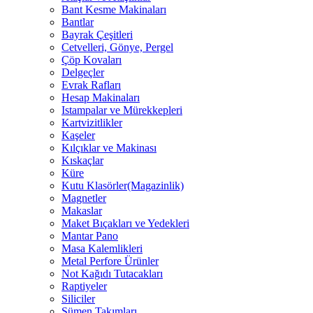
Bant Kesme Makinaları
Bantlar
Bayrak Çeşitleri
Cetvelleri, Gönye, Pergel
Çöp Kovaları
Delgeçler
Evrak Rafları
Hesap Makinaları
Istampalar ve Mürekkepleri
Kartvizitlikler
Kaşeler
Kılçıklar ve Makinası
Kıskaçlar
Küre
Kutu Klasörler(Magazinlik)
Magnetler
Makaslar
Maket Bıçakları ve Yedekleri
Mantar Pano
Masa Kalemlikleri
Metal Perfore Ürünler
Not Kağıdı Tutacakları
Raptiyeler
Siliciler
Sümen Takımları