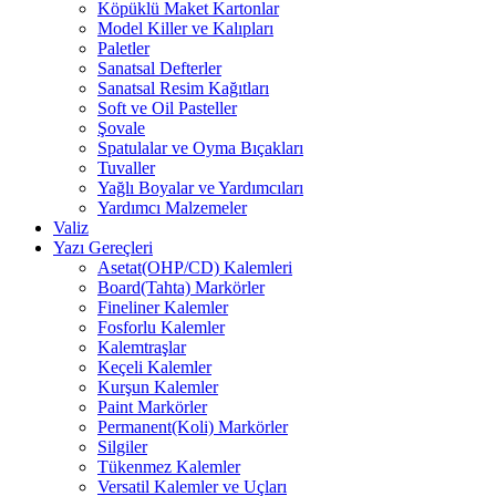
Köpüklü Maket Kartonlar
Model Killer ve Kalıpları
Paletler
Sanatsal Defterler
Sanatsal Resim Kağıtları
Soft ve Oil Pasteller
Şovale
Spatulalar ve Oyma Bıçakları
Tuvaller
Yağlı Boyalar ve Yardımcıları
Yardımcı Malzemeler
Valiz
Yazı Gereçleri
Asetat(OHP/CD) Kalemleri
Board(Tahta) Markörler
Fineliner Kalemler
Fosforlu Kalemler
Kalemtraşlar
Keçeli Kalemler
Kurşun Kalemler
Paint Markörler
Permanent(Koli) Markörler
Silgiler
Tükenmez Kalemler
Versatil Kalemler ve Uçları