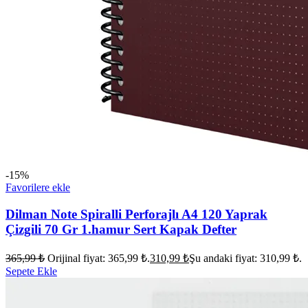
-15%
Favorilere ekle
Dilman Note Spiralli Perforajlı A4 120 Yaprak
Çizgili 70 Gr 1.hamur Sert Kapak Defter
365,99
₺
Orijinal fiyat: 365,99 ₺.
310,99
₺
Şu andaki fiyat: 310,99 ₺.
Sepete Ekle