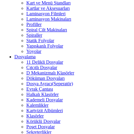
Kart ve Menü Standları
Kartlar ve Aksesuarları
Laminasyon Filmleri
Laminasyon Makinaları
Profiller
Spiral Cilt Makinaları
Spiraller
Statik Folyolar
Yapışkanlı Folyolar
Yoyolar
Dosyalama
11 Delikli Dosyalar
Çıtçıtlı Dosyalar
D Mekanizmalı Klasörler
Döküman Dosyaları
Dosya Ayracı(Seperatör)
Evrak Çantası
Halkalı Klasörler
Kademeli Dosyalar
Kalemlikler
Kartvizit Albümleri
Klasörler
Körüklü Dosyalar
Poşet Dosyalar
Sekreterlikler