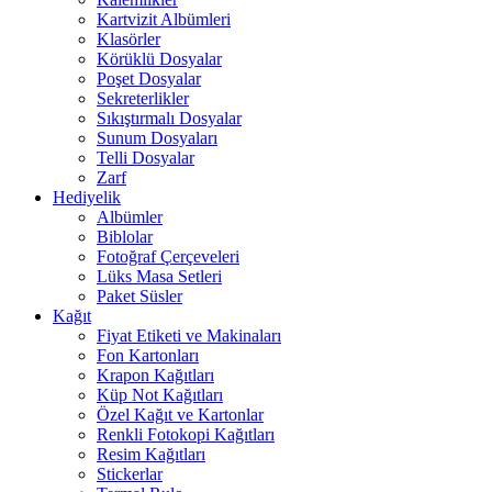
Kartvizit Albümleri
Klasörler
Körüklü Dosyalar
Poşet Dosyalar
Sekreterlikler
Sıkıştırmalı Dosyalar
Sunum Dosyaları
Telli Dosyalar
Zarf
Hediyelik
Albümler
Biblolar
Fotoğraf Çerçeveleri
Lüks Masa Setleri
Paket Süsler
Kağıt
Fiyat Etiketi ve Makinaları
Fon Kartonları
Krapon Kağıtları
Küp Not Kağıtları
Özel Kağıt ve Kartonlar
Renkli Fotokopi Kağıtları
Resim Kağıtları
Stickerlar