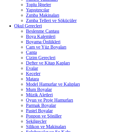
Toplu İğneler
Yapıştırıcılar
Zımba Makinaları
Zımba Telleri ve Sökücüler
Okul Gereçleri
Beslenme Çantası
Boya Kalemleri
Boyama Önlükleri
Cam ve Yüz Boyaları
Çanta
Çizim Gereçleri
Defter ve Kitap Kapları
Evalar
Keçeler
Matara
Model Hamurlar ve Kalıpları
Mum Boyalar
Müzik Aletleri
Oyun ve Proje Hamurları
Parmak Boyalar
Pastel Boyalar
Ponpon ve Şöniller
Şekilgeçler
Silikon ve Makinaları
Suluboyalar ve Su Kabı