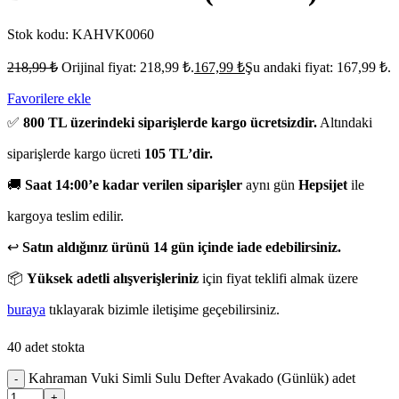
Stok kodu:
KAHVK0060
218,99
₺
Orijinal fiyat: 218,99 ₺.
167,99
₺
Şu andaki fiyat: 167,99 ₺.
Favorilere ekle
✅
800 TL üzerindeki siparişlerde kargo ücretsizdir.
Altındaki
siparişlerde kargo ücreti
105 TL’dir.
🚚
Saat 14:00’e kadar verilen siparişler
aynı gün
Hepsijet
ile
kargoya teslim edilir.
↩️
Satın aldığınız ürünü 14 gün içinde iade edebilirsiniz.
📦
Yüksek adetli alışverişleriniz
için fiyat teklifi almak üzere
buraya
tıklayarak bizimle iletişime geçebilirsiniz.
40 adet stokta
Kahraman Vuki Simli Sulu Defter Avakado (Günlük) adet
-
+