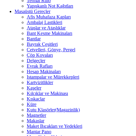
Termal Rulo
Yapışkanlı Not Kağıtları
Masaüstü Gereçler
Afiş Muhafaza Kapları
Ambalaj Lastikleri
Ataşlar ve Ataşlıklar
Bant Kesme Makinaları
Bantlar
Bayrak Çeşitleri
Cetvelleri, Gönye, Pergel
Çöp Kovaları
Delgeçler
Evrak Rafları
Hesap Makinaları
Istampalar ve Mürekkepleri
Kartvizitlikler
Kaşeler
Kılçıklar ve Makinası
Kıskaçlar
Küre
Kutu Klasörler(Magazinlik)
Magnetler
Makaslar
Maket Bıçakları ve Yedekleri
Mantar Pano