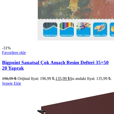
-31%
Favorilere ekle
Bigpoint Sanatsal Çok Amaçlı Resim Defteri 35×50
20 Yaprak
196,99
₺
Orijinal fiyat: 196,99 ₺.
135,99
₺
Şu andaki fiyat: 135,99 ₺.
Sepete Ekle