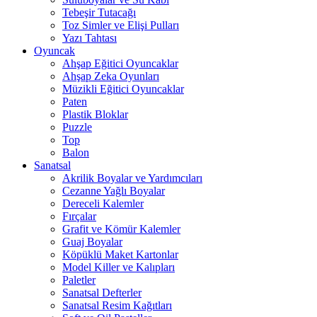
Tebeşir Tutacağı
Toz Simler ve Elişi Pulları
Yazı Tahtası
Oyuncak
Ahşap Eğitici Oyuncaklar
Ahşap Zeka Oyunları
Müzikli Eğitici Oyuncaklar
Paten
Plastik Bloklar
Puzzle
Top
Balon
Sanatsal
Akrilik Boyalar ve Yardımcıları
Cezanne Yağlı Boyalar
Dereceli Kalemler
Fırçalar
Grafit ve Kömür Kalemler
Guaj Boyalar
Köpüklü Maket Kartonlar
Model Killer ve Kalıpları
Paletler
Sanatsal Defterler
Sanatsal Resim Kağıtları