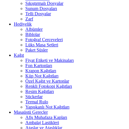
Sıkıştırmalı Dosyalar
Sunum Dosyaları
Telli Dosyalar
Zarf
Hediyelik
Albümler
Biblolar
Fotoğraf Çerçeveleri
Lüks Masa Setleri
Paket Süsler
Kağıt
Fiyat Etiketi ve Makinaları
Fon Kartonları
Krapon Kağıtları
Küp Not Kağıtları
Özel Kağıt ve Kartonlar
Renkli Fotokopi Kağıtları
Resim Kağıtları
Stickerlar
Termal Rulo
Yapışkanlı Not Kağıtları
Masaüstü Gereçler
Afiş Muhafaza Kapları
Ambalaj Lastikleri
Ataşlar ve Ataşlıklar