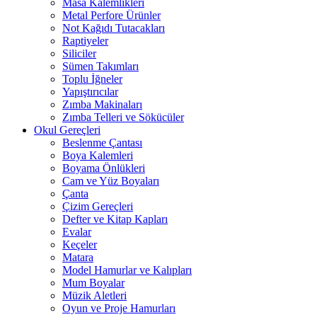
Masa Kalemlikleri
Metal Perfore Ürünler
Not Kağıdı Tutacakları
Raptiyeler
Siliciler
Sümen Takımları
Toplu İğneler
Yapıştırıcılar
Zımba Makinaları
Zımba Telleri ve Sökücüler
Okul Gereçleri
Beslenme Çantası
Boya Kalemleri
Boyama Önlükleri
Cam ve Yüz Boyaları
Çanta
Çizim Gereçleri
Defter ve Kitap Kapları
Evalar
Keçeler
Matara
Model Hamurlar ve Kalıpları
Mum Boyalar
Müzik Aletleri
Oyun ve Proje Hamurları