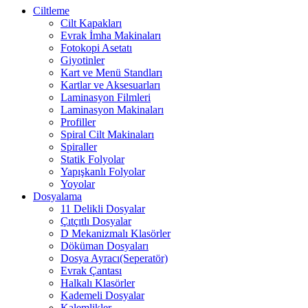
Ciltleme
Cilt Kapakları
Evrak İmha Makinaları
Fotokopi Asetatı
Giyotinler
Kart ve Menü Standları
Kartlar ve Aksesuarları
Laminasyon Filmleri
Laminasyon Makinaları
Profiller
Spiral Cilt Makinaları
Spiraller
Statik Folyolar
Yapışkanlı Folyolar
Yoyolar
Dosyalama
11 Delikli Dosyalar
Çıtçıtlı Dosyalar
D Mekanizmalı Klasörler
Döküman Dosyaları
Dosya Ayracı(Seperatör)
Evrak Çantası
Halkalı Klasörler
Kademeli Dosyalar
Kalemlikler