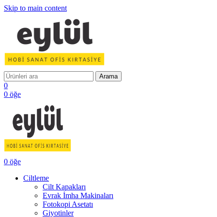
Skip to main content
Arama
0
0
öğe
0
öğe
Ciltleme
Cilt Kapakları
Evrak İmha Makinaları
Fotokopi Asetatı
Giyotinler