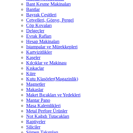
Bant Kesme Makinaları
Bantlar
Bayrak Çeşitleri
Cetvelleri, Gönye, Pergel
Çöp Kovaları
Delgeçler
Evrak Rafları
Hesap Makinaları
Istampalar ve Mürekkepleri
Kartvizitlikler
Kaşeler
Kılçıklar ve Makinası
Kıskaçlar
Küre
Kutu Klasörler(Magazinlik)
Magnetler
Makaslar
Maket Bıçakları ve Yedekleri
Mantar Pano
Masa Kalemlikleri
Metal Perfore Ürünler
Not Kağıdı Tutacakları
Raptiyeler
Siliciler
Sümen Takımları