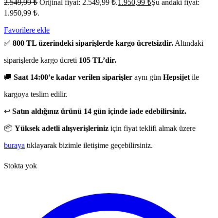
2.549,99
₺
Orijinal fiyat: 2.549,99 ₺.
1.950,99
₺
Şu andaki fiyat:
1.950,99 ₺.
Favorilere ekle
✅
800 TL üzerindeki siparişlerde kargo ücretsizdir.
Altındaki
siparişlerde kargo ücreti
105 TL’dir.
🚚
Saat 14:00’e kadar verilen siparişler
aynı gün
Hepsijet
ile
kargoya teslim edilir.
↩️
Satın aldığınız ürünü 14 gün içinde iade edebilirsiniz.
📦
Yüksek adetli alışverişleriniz
için fiyat teklifi almak üzere
buraya
tıklayarak bizimle iletişime geçebilirsiniz.
Stokta yok