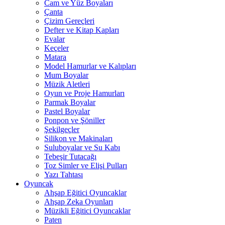
Cam ve Yüz Boyaları
Çanta
Çizim Gereçleri
Defter ve Kitap Kapları
Evalar
Keçeler
Matara
Model Hamurlar ve Kalıpları
Mum Boyalar
Müzik Aletleri
Oyun ve Proje Hamurları
Parmak Boyalar
Pastel Boyalar
Ponpon ve Şöniller
Şekilgeçler
Silikon ve Makinaları
Suluboyalar ve Su Kabı
Tebeşir Tutacağı
Toz Simler ve Elişi Pulları
Yazı Tahtası
Oyuncak
Ahşap Eğitici Oyuncaklar
Ahşap Zeka Oyunları
Müzikli Eğitici Oyuncaklar
Paten