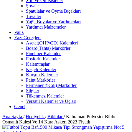
Soft ve Oil Pasteller
Şovale
Spatulalar ve Oyma Bıçakları
Tuvaller
Yağlı Boyalar ve Yardımcıları
Yardımcı Malzemeler
Valiz
Yazı Gereçleri
Asetat(OHP/CD) Kalemleri
Board(Tahta) Markörler
Fineliner Kalemler
Fosforlu Kalemler
Kalemtraşlar
Keçeli Kalemler
Kurşun Kalemler
Paint Markörler
Permanent(Koli) Markörler
Silgiler
Tükenmez Kalemler
Versatil Kalemler ve Uçları
Genel
Ana Sayfa
/
Hediyelik
/
Biblolar
/
Kahraman Polyester Biblo
Osmanlı Kalesi Ve 14 Kara Askeri 2023 Fiyatlı