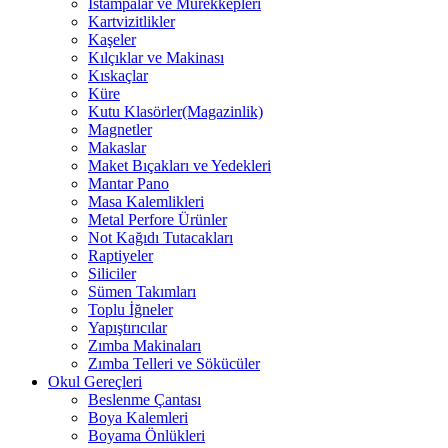
Istampalar ve Mürekkepleri
Kartvizitlikler
Kaşeler
Kılçıklar ve Makinası
Kıskaçlar
Küre
Kutu Klasörler(Magazinlik)
Magnetler
Makaslar
Maket Bıçakları ve Yedekleri
Mantar Pano
Masa Kalemlikleri
Metal Perfore Ürünler
Not Kağıdı Tutacakları
Raptiyeler
Siliciler
Sümen Takımları
Toplu İğneler
Yapıştırıcılar
Zımba Makinaları
Zımba Telleri ve Sökücüler
Okul Gereçleri
Beslenme Çantası
Boya Kalemleri
Boyama Önlükleri