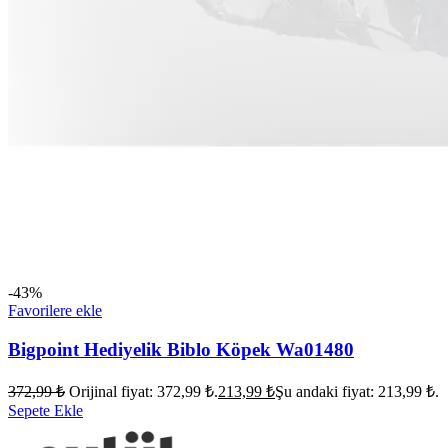
-43%
Favorilere ekle
Bigpoint Hediyelik Biblo Köpek Wa01480
372,99
₺
Orijinal fiyat: 372,99 ₺.
213,99
₺
Şu andaki fiyat: 213,99 ₺.
Sepete Ekle