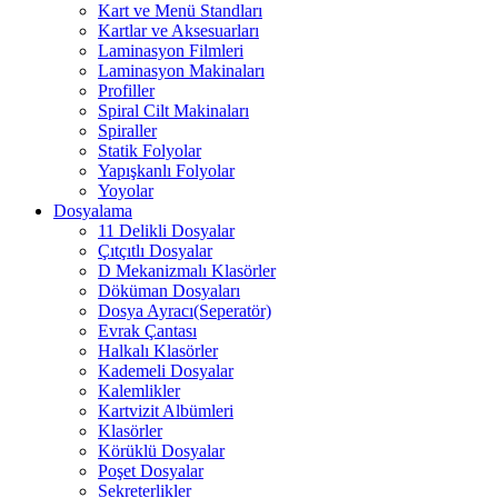
Kart ve Menü Standları
Kartlar ve Aksesuarları
Laminasyon Filmleri
Laminasyon Makinaları
Profiller
Spiral Cilt Makinaları
Spiraller
Statik Folyolar
Yapışkanlı Folyolar
Yoyolar
Dosyalama
11 Delikli Dosyalar
Çıtçıtlı Dosyalar
D Mekanizmalı Klasörler
Döküman Dosyaları
Dosya Ayracı(Seperatör)
Evrak Çantası
Halkalı Klasörler
Kademeli Dosyalar
Kalemlikler
Kartvizit Albümleri
Klasörler
Körüklü Dosyalar
Poşet Dosyalar
Sekreterlikler