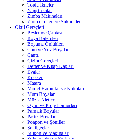
Toplu İğneler
Yapıştırıcılar
Zımba Makinaları
Zımba Telleri ve Sökücüler
Okul Gereçleri
Beslenme Çantası
Boya Kalemleri
Boyama Önlükleri
Cam ve Yüz Boyaları
Çanta
Çizim Gereçleri
Defter ve Kitap Kapları
Evalar
Keçeler
Matara
Model Hamurlar ve Kalıpları
Mum Boyalar
Müzik Aletleri
Oyun ve Proje Hamurları
Parmak Boyalar
Pastel Boyalar
Ponpon ve Şöniller
Şekilgeçler
Silikon ve Makinaları
Suluboyalar ve Su Kabı