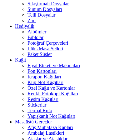
Sıkıştırmalı Dosyalar
Sunum Dosyaları
Telli Dosyalar
Zarf
Hediyelik
Albümler
Biblolar
Fotoğraf Çerçeveleri
Lüks Masa Setleri
Paket Süsler
Kağıt
Fiyat Etiketi ve Makinaları
Fon Kartonları
Krapon Kağıtları
Küp Not Kağıtları
Özel Kağıt ve Kartonlar
Renkli Fotokopi Kağıtları
Resim Kağıtları
Stickerlar
Termal Rulo
Yapışkanlı Not Kağıtları
Masaüstü Gereçler
Afiş Muhafaza Kapları
Ambalaj Lastikleri
Ataşlar ve Ataşlıklar