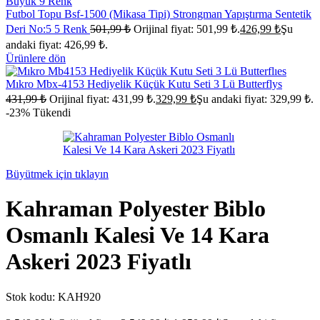
Futbol Topu Bsf-1500 (Mikasa Tipi) Strongman Yapıştırma Sentetik
Deri No:5 5 Renk
501,99
₺
Orijinal fiyat: 501,99 ₺.
426,99
₺
Şu
andaki fiyat: 426,99 ₺.
Ürünlere dön
Mıkro Mbx-4153 Hediyelik Küçük Kutu Seti 3 Lü Butterflys
431,99
₺
Orijinal fiyat: 431,99 ₺.
329,99
₺
Şu andaki fiyat: 329,99 ₺.
-23%
Tükendi
Büyütmek için tıklayın
Kahraman Polyester Biblo
Osmanlı Kalesi Ve 14 Kara
Askeri 2023 Fiyatlı
Stok kodu:
KAH920