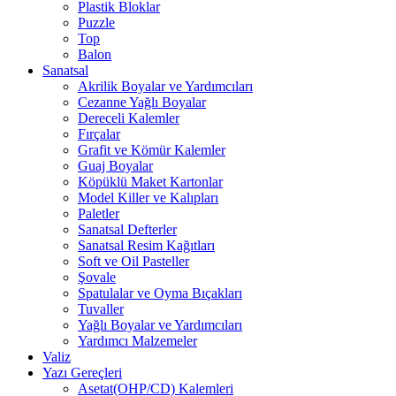
Plastik Bloklar
Puzzle
Top
Balon
Sanatsal
Akrilik Boyalar ve Yardımcıları
Cezanne Yağlı Boyalar
Dereceli Kalemler
Fırçalar
Grafit ve Kömür Kalemler
Guaj Boyalar
Köpüklü Maket Kartonlar
Model Killer ve Kalıpları
Paletler
Sanatsal Defterler
Sanatsal Resim Kağıtları
Soft ve Oil Pasteller
Şovale
Spatulalar ve Oyma Bıçakları
Tuvaller
Yağlı Boyalar ve Yardımcıları
Yardımcı Malzemeler
Valiz
Yazı Gereçleri
Asetat(OHP/CD) Kalemleri