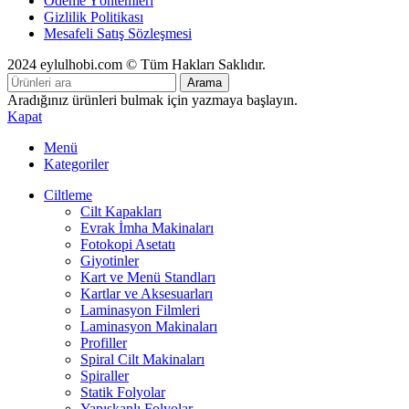
Ödeme Yöntemleri
Gizlilik Politikası
Mesafeli Satış Sözleşmesi
2024 eylulhobi.com © Tüm Hakları Saklıdır.
Arama
Aradığınız ürünleri bulmak için yazmaya başlayın.
Kapat
Menü
Kategoriler
Ciltleme
Cilt Kapakları
Evrak İmha Makinaları
Fotokopi Asetatı
Giyotinler
Kart ve Menü Standları
Kartlar ve Aksesuarları
Laminasyon Filmleri
Laminasyon Makinaları
Profiller
Spiral Cilt Makinaları
Spiraller
Statik Folyolar
Yapışkanlı Folyolar