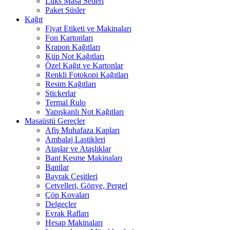
Lüks Masa Setleri
Paket Süsler
Kağıt
Fiyat Etiketi ve Makinaları
Fon Kartonları
Krapon Kağıtları
Küp Not Kağıtları
Özel Kağıt ve Kartonlar
Renkli Fotokopi Kağıtları
Resim Kağıtları
Stickerlar
Termal Rulo
Yapışkanlı Not Kağıtları
Masaüstü Gereçler
Afiş Muhafaza Kapları
Ambalaj Lastikleri
Ataşlar ve Ataşlıklar
Bant Kesme Makinaları
Bantlar
Bayrak Çeşitleri
Cetvelleri, Gönye, Pergel
Çöp Kovaları
Delgeçler
Evrak Rafları
Hesap Makinaları