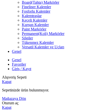
Board(Tahta) Markörler
Fineliner Kalemler
Fosforlu Kalemler
Kalemtraşlar
Keçeli Kalemler
Kurşun Kalemler
Paint Markörler
Permanent(Koli) Markörler
Silgiler
Tükenmez Kalemler
Versatil Kalemler ve Uçları
Genel
Genel
Favoriler
Giriş / Kayıt
Alışveriş Sepeti
Kapat
Sepetinizde ürün bulunmuyor.
Mağazaya Dön
Oturum aç
Kapat