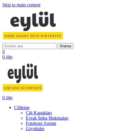
Skip to main content
Arama
0
0
öğe
0
öğe
Ciltleme
Cilt Kapakları
Evrak İmha Makinaları
Fotokopi Asetatı
Giyotinler