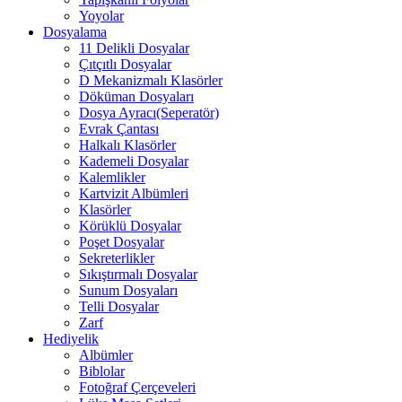
Yoyolar
Dosyalama
11 Delikli Dosyalar
Çıtçıtlı Dosyalar
D Mekanizmalı Klasörler
Döküman Dosyaları
Dosya Ayracı(Seperatör)
Evrak Çantası
Halkalı Klasörler
Kademeli Dosyalar
Kalemlikler
Kartvizit Albümleri
Klasörler
Körüklü Dosyalar
Poşet Dosyalar
Sekreterlikler
Sıkıştırmalı Dosyalar
Sunum Dosyaları
Telli Dosyalar
Zarf
Hediyelik
Albümler
Biblolar
Fotoğraf Çerçeveleri