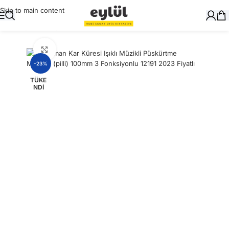
Skip to main content
Ana Sayfa
/
Hediyelik
Büyütmek için tıklayın
-23%
TÜKE
NDI