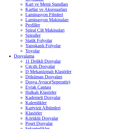
Kart ve Menü Standları
Kartlar ve Aksesuarları
Laminasyon Filmleri
Laminasyon Makinaları
Profiller
Spiral Cilt Makinaları
Spiraller
Statik Folyolar
Yapışkanlı Folyolar
Yoyolar
Dosyalama
11 Delikli Dosyalar
Çıtçıtlı Dosyalar
D Mekanizmalı Klasörler
Döküman Dosyaları
Dosya Ayracı(Seperatör)
Evrak Çantası
Halkalı Klasörler
Kademeli Dosyalar
Kalemlikler
Kartvizit Albümleri
Klasörler
Körüklü Dosyalar
Poşet Dosyalar
Sekreterlikler