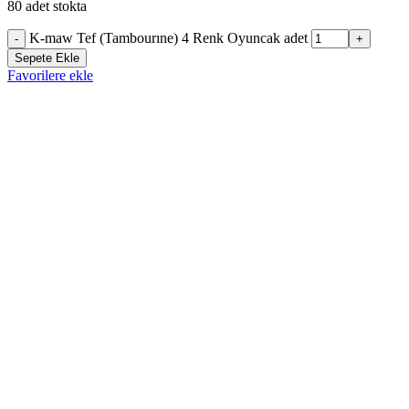
80 adet stokta
K-maw Tef (Tambourıne) 4 Renk Oyuncak adet
-
+
Sepete Ekle
Favorilere ekle