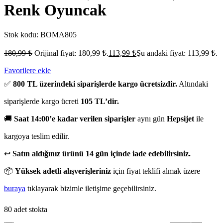
Renk Oyuncak
Stok kodu:
BOMA805
180,99
₺
Orijinal fiyat: 180,99 ₺.
113,99
₺
Şu andaki fiyat: 113,99 ₺.
Favorilere ekle
✅
800 TL üzerindeki siparişlerde kargo ücretsizdir.
Altındaki
siparişlerde kargo ücreti
105 TL’dir.
🚚
Saat 14:00’e kadar verilen siparişler
aynı gün
Hepsijet
ile
kargoya teslim edilir.
↩️
Satın aldığınız ürünü 14 gün içinde iade edebilirsiniz.
📦
Yüksek adetli alışverişleriniz
için fiyat teklifi almak üzere
buraya
tıklayarak bizimle iletişime geçebilirsiniz.
80 adet stokta