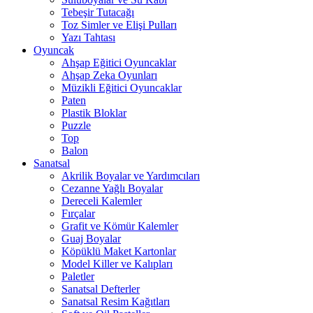
Tebeşir Tutacağı
Toz Simler ve Elişi Pulları
Yazı Tahtası
Oyuncak
Ahşap Eğitici Oyuncaklar
Ahşap Zeka Oyunları
Müzikli Eğitici Oyuncaklar
Paten
Plastik Bloklar
Puzzle
Top
Balon
Sanatsal
Akrilik Boyalar ve Yardımcıları
Cezanne Yağlı Boyalar
Dereceli Kalemler
Fırçalar
Grafit ve Kömür Kalemler
Guaj Boyalar
Köpüklü Maket Kartonlar
Model Killer ve Kalıpları
Paletler
Sanatsal Defterler
Sanatsal Resim Kağıtları