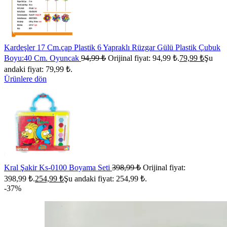
Kardeşler 17 Cm.çap Plastik 6 Yapraklı Rüzgar Gülü Plastik Çubuk
Boyu:40 Cm. Oyuncak
94,99
₺
Orijinal fiyat: 94,99 ₺.
79,99
₺
Şu
andaki fiyat: 79,99 ₺.
Ürünlere dön
Kral Şakir Ks-0100 Boyama Seti
398,99
₺
Orijinal fiyat:
398,99 ₺.
254,99
₺
Şu andaki fiyat: 254,99 ₺.
-37%