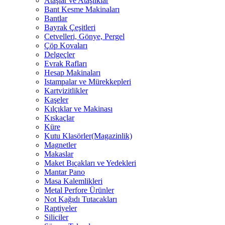
Ataşlar ve Ataşlıklar
Bant Kesme Makinaları
Bantlar
Bayrak Çeşitleri
Cetvelleri, Gönye, Pergel
Çöp Kovaları
Delgeçler
Evrak Rafları
Hesap Makinaları
Istampalar ve Mürekkepleri
Kartvizitlikler
Kaşeler
Kılçıklar ve Makinası
Kıskaçlar
Küre
Kutu Klasörler(Magazinlik)
Magnetler
Makaslar
Maket Bıçakları ve Yedekleri
Mantar Pano
Masa Kalemlikleri
Metal Perfore Ürünler
Not Kağıdı Tutacakları
Raptiyeler
Siliciler