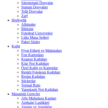
Sıkıştırmalı Dosyalar
Sunum Dosyaları
Telli Dosyalar
Zarf
Hediyelik
Albümler
Biblolar
Fotoğraf Çerçeveleri
Lüks Masa Setleri
Paket Süsler
Kağıt
Fiyat Etiketi ve Makinaları
Fon Kartonları
Krapon Kağıtları
Küp Not Kağıtları
Özel Kağıt ve Kartonlar
Renkli Fotokopi Kağıtları
Resim Kağıtları
Stickerlar
Termal Rulo
Yapışkanlı Not Kağıtları
Masaüstü Gereçler
Afiş Muhafaza Kapları
Ambalaj Lastikleri
Ataşlar ve Ataşlıklar