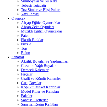
Suluboyalar ve Su Kabı
Tebeşir Tutacağı
Toz Simler ve Elişi Pulları
Yazı Tahtası
Oyuncak
Ahşap Eğitici Oyuncaklar
Ahşap Zeka Oyunları
Müzikli Eğitici Oyuncaklar
Paten
Plastik Bloklar
Puzzle
Top
Balon
Sanatsal
Akrilik Boyalar ve Yardımcıları
Cezanne Yağlı Boyalar
Dereceli Kalemler
Fırçalar
Grafit ve Kömür Kalemler
Guaj Boyalar
Köpüklü Maket Kartonlar
Model Killer ve Kalıpları
Paletler
Sanatsal Defterler
Sanatsal Resim Kağıtları