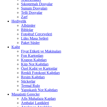
Sıkıştırmalı Dosyalar
Sunum Dosyaları
Telli Dosyalar
Zarf
Hediyelik
Albümler
Biblolar
Fotoğraf Çerçeveleri
Lüks Masa Setleri
Paket Süsler
Kağıt
Fiyat Etiketi ve Makinaları
Fon Kartonları
Krapon Kağıtları
Küp Not Kağıtları
Özel Kağıt ve Kartonlar
Renkli Fotokopi Kağıtları
Resim Kağıtları
Stickerlar
Termal Rulo
Yapışkanlı Not Kağıtları
Masaüstü Gereçler
Afiş Muhafaza Kapları
Ambalaj Lastikleri