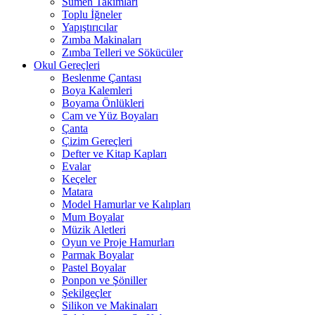
Sümen Takımları
Toplu İğneler
Yapıştırıcılar
Zımba Makinaları
Zımba Telleri ve Sökücüler
Okul Gereçleri
Beslenme Çantası
Boya Kalemleri
Boyama Önlükleri
Cam ve Yüz Boyaları
Çanta
Çizim Gereçleri
Defter ve Kitap Kapları
Evalar
Keçeler
Matara
Model Hamurlar ve Kalıpları
Mum Boyalar
Müzik Aletleri
Oyun ve Proje Hamurları
Parmak Boyalar
Pastel Boyalar
Ponpon ve Şöniller
Şekilgeçler
Silikon ve Makinaları