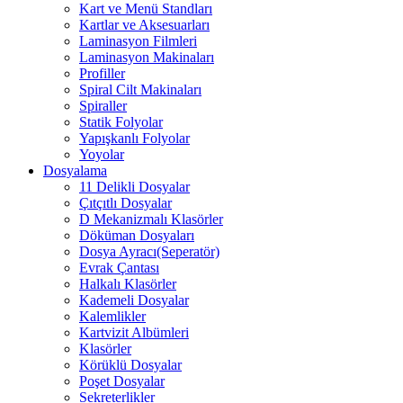
Kart ve Menü Standları
Kartlar ve Aksesuarları
Laminasyon Filmleri
Laminasyon Makinaları
Profiller
Spiral Cilt Makinaları
Spiraller
Statik Folyolar
Yapışkanlı Folyolar
Yoyolar
Dosyalama
11 Delikli Dosyalar
Çıtçıtlı Dosyalar
D Mekanizmalı Klasörler
Döküman Dosyaları
Dosya Ayracı(Seperatör)
Evrak Çantası
Halkalı Klasörler
Kademeli Dosyalar
Kalemlikler
Kartvizit Albümleri
Klasörler
Körüklü Dosyalar
Poşet Dosyalar
Sekreterlikler