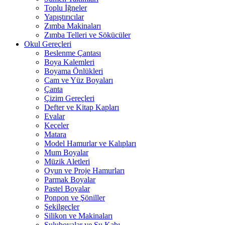
Toplu İğneler
Yapıştırıcılar
Zımba Makinaları
Zımba Telleri ve Sökücüler
Okul Gereçleri
Beslenme Çantası
Boya Kalemleri
Boyama Önlükleri
Cam ve Yüz Boyaları
Çanta
Çizim Gereçleri
Defter ve Kitap Kapları
Evalar
Keçeler
Matara
Model Hamurlar ve Kalıpları
Mum Boyalar
Müzik Aletleri
Oyun ve Proje Hamurları
Parmak Boyalar
Pastel Boyalar
Ponpon ve Şöniller
Şekilgeçler
Silikon ve Makinaları
Suluboyalar ve Su Kabı