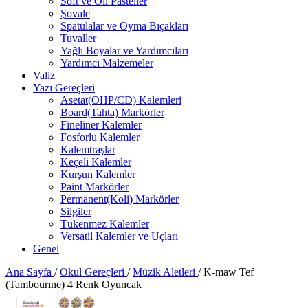
Soft ve Oil Pasteller
Şovale
Spatulalar ve Oyma Bıçakları
Tuvaller
Yağlı Boyalar ve Yardımcıları
Yardımcı Malzemeler
Valiz
Yazı Gereçleri
Asetat(OHP/CD) Kalemleri
Board(Tahta) Markörler
Fineliner Kalemler
Fosforlu Kalemler
Kalemtraşlar
Keçeli Kalemler
Kurşun Kalemler
Paint Markörler
Permanent(Koli) Markörler
Silgiler
Tükenmez Kalemler
Versatil Kalemler ve Uçları
Genel
Ana Sayfa
/
Okul Gereçleri
/
Müzik Aletleri
/
K-maw Tef
(Tambourıne) 4 Renk Oyuncak