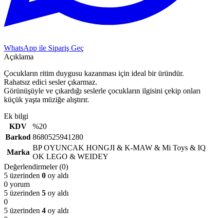
WhatsApp ile Sipariş Geç
Açıklama
Çocukların ritim duygusu kazanması için ideal bir üründür.
Rahatsız edici sesler çıkarmaz.
Görünüşüyle ve çıkardığı seslerle çocukların ilgisini çekip onları
küçük yaşta müziğe alıştırır.
Ek bilgi
KDV
%20
Barkod
8680525941280
BP OYUNCAK HONGJI & K-MAW & Mi Toys & IQ
Marka
OK LEGO & WEIDEY
Değerlendirmeler (0)
5 üzerinden
0
oy aldı
0 yorum
5 üzerinden
5
oy aldı
0
5 üzerinden
4
oy aldı