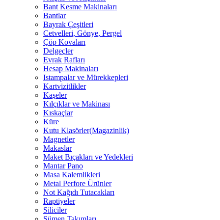
Bant Kesme Makinaları
Bantlar
Bayrak Çeşitleri
Cetvelleri, Gönye, Pergel
Çöp Kovaları
Delgeçler
Evrak Rafları
Hesap Makinaları
Istampalar ve Mürekkepleri
Kartvizitlikler
Kaşeler
Kılçıklar ve Makinası
Kıskaçlar
Küre
Kutu Klasörler(Magazinlik)
Magnetler
Makaslar
Maket Bıçakları ve Yedekleri
Mantar Pano
Masa Kalemlikleri
Metal Perfore Ürünler
Not Kağıdı Tutacakları
Raptiyeler
Siliciler
Sümen Takımları