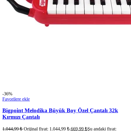
-36%
Favorilere ekle
Bigpoint Melodika Büyük Boy Özel Çantalı 32k
Kırmızı Çantalı
1.044,99
₺
Orijinal fiyat: 1.044,99 ₺.
669,99
₺
Şu andaki fiyat: