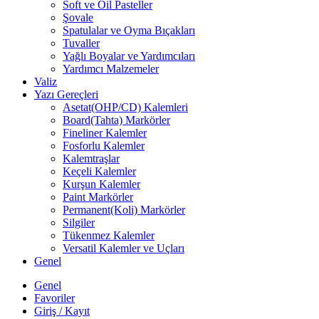
Soft ve Oil Pasteller
Şovale
Spatulalar ve Oyma Bıçakları
Tuvaller
Yağlı Boyalar ve Yardımcıları
Yardımcı Malzemeler
Valiz
Yazı Gereçleri
Asetat(OHP/CD) Kalemleri
Board(Tahta) Markörler
Fineliner Kalemler
Fosforlu Kalemler
Kalemtraşlar
Keçeli Kalemler
Kurşun Kalemler
Paint Markörler
Permanent(Koli) Markörler
Silgiler
Tükenmez Kalemler
Versatil Kalemler ve Uçları
Genel
Genel
Favoriler
Giriş / Kayıt