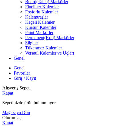
Board(Tahta) Markörler
Fineliner Kalemler
Fosforlu Kalemler
Kalemtraşlar
Keçeli Kalemler
Kurşun Kalemler
Paint Markörler
Permanent(Koli) Markörler
Silgiler
Tükenmez Kalemler
Versatil Kalemler ve Uçları
Genel
Genel
Favoriler
Giriş / Kayıt
Alışveriş Sepeti
Kapat
Sepetinizde ürün bulunmuyor.
Mağazaya Dön
Oturum aç
Kapat