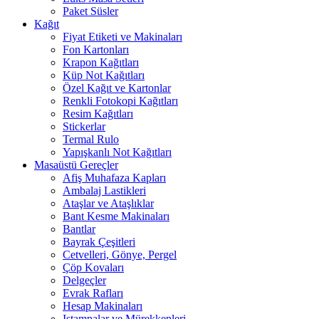
Paket Süsler
Kağıt
Fiyat Etiketi ve Makinaları
Fon Kartonları
Krapon Kağıtları
Küp Not Kağıtları
Özel Kağıt ve Kartonlar
Renkli Fotokopi Kağıtları
Resim Kağıtları
Stickerlar
Termal Rulo
Yapışkanlı Not Kağıtları
Masaüstü Gereçler
Afiş Muhafaza Kapları
Ambalaj Lastikleri
Ataşlar ve Ataşlıklar
Bant Kesme Makinaları
Bantlar
Bayrak Çeşitleri
Cetvelleri, Gönye, Pergel
Çöp Kovaları
Delgeçler
Evrak Rafları
Hesap Makinaları
Istampalar ve Mürekkepleri