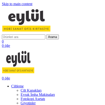
Skip to main content
Arama
0
0
öğe
0
öğe
Ciltleme
Cilt Kapakları
Evrak İmha Makinaları
Fotokopi Asetatı
Giyotinler