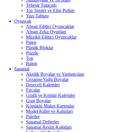
Tebeşir Tutacağı
Toz Simler ve Elişi Pulları
Yazı Tahtası
Oyuncak
Ahşap Eğitici Oyuncaklar
Ahşap Zeka Oyunları
Müzikli Eğitici Oyuncaklar
Paten
Plastik Bloklar
Puzzle
Top
Balon
Sanatsal
Akrilik Boyalar ve Yardımcıları
Cezanne Yağlı Boyalar
Dereceli Kalemler
Fırçalar
Grafit ve Kömür Kalemler
Guaj Boyalar
Köpüklü Maket Kartonlar
Model Killer ve Kalıpları
Paletler
Sanatsal Defterler
Sanatsal Resim Kağıtları