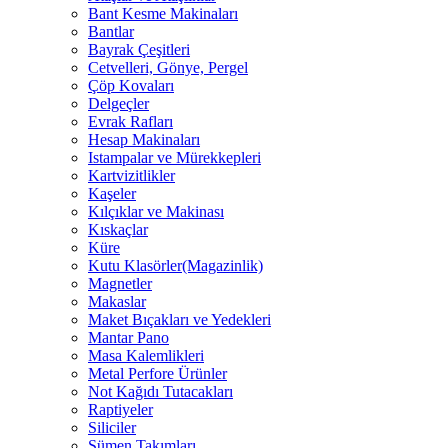
Bant Kesme Makinaları
Bantlar
Bayrak Çeşitleri
Cetvelleri, Gönye, Pergel
Çöp Kovaları
Delgeçler
Evrak Rafları
Hesap Makinaları
Istampalar ve Mürekkepleri
Kartvizitlikler
Kaşeler
Kılçıklar ve Makinası
Kıskaçlar
Küre
Kutu Klasörler(Magazinlik)
Magnetler
Makaslar
Maket Bıçakları ve Yedekleri
Mantar Pano
Masa Kalemlikleri
Metal Perfore Ürünler
Not Kağıdı Tutacakları
Raptiyeler
Siliciler
Sümen Takımları