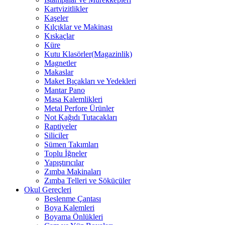
Kartvizitlikler
Kaşeler
Kılçıklar ve Makinası
Kıskaçlar
Küre
Kutu Klasörler(Magazinlik)
Magnetler
Makaslar
Maket Bıçakları ve Yedekleri
Mantar Pano
Masa Kalemlikleri
Metal Perfore Ürünler
Not Kağıdı Tutacakları
Raptiyeler
Siliciler
Sümen Takımları
Toplu İğneler
Yapıştırıcılar
Zımba Makinaları
Zımba Telleri ve Sökücüler
Okul Gereçleri
Beslenme Çantası
Boya Kalemleri
Boyama Önlükleri