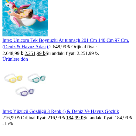
Intex Unıcorn Tek Boynuzlu At-tutmaçlı 201 Cm 140 Cm 97 Cm.
(Deniz & Havuz Adası)
2.648,99
₺
Orijinal fiyat:
2.648,99 ₺.
2.251,99
₺
Şu andaki fiyat: 2.251,99 ₺.
Ürünlere dön
Intex Yüzücü Gözlüğü 3 Renk () & Deniz Ve Havuz Gözlük
216,99
₺
Orijinal fiyat: 216,99 ₺.
184,99
₺
Şu andaki fiyat: 184,99 ₺.
-15%