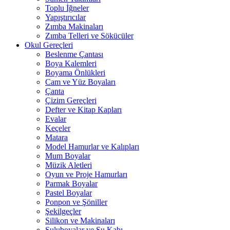
Toplu İğneler
Yapıştırıcılar
Zımba Makinaları
Zımba Telleri ve Sökücüler
Okul Gereçleri
Beslenme Çantası
Boya Kalemleri
Boyama Önlükleri
Cam ve Yüz Boyaları
Çanta
Çizim Gereçleri
Defter ve Kitap Kapları
Evalar
Keçeler
Matara
Model Hamurlar ve Kalıpları
Mum Boyalar
Müzik Aletleri
Oyun ve Proje Hamurları
Parmak Boyalar
Pastel Boyalar
Ponpon ve Şöniller
Şekilgeçler
Silikon ve Makinaları
Suluboyalar ve Su Kabı