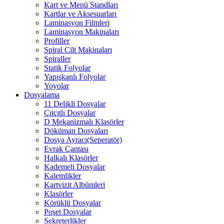
Kart ve Menü Standları
Kartlar ve Aksesuarları
Laminasyon Filmleri
Laminasyon Makinaları
Profiller
Spiral Cilt Makinaları
Spiraller
Statik Folyolar
Yapışkanlı Folyolar
Yoyolar
Dosyalama
11 Delikli Dosyalar
Çıtçıtlı Dosyalar
D Mekanizmalı Klasörler
Döküman Dosyaları
Dosya Ayracı(Seperatör)
Evrak Çantası
Halkalı Klasörler
Kademeli Dosyalar
Kalemlikler
Kartvizit Albümleri
Klasörler
Körüklü Dosyalar
Poşet Dosyalar
Sekreterlikler