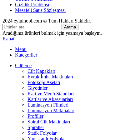
Gizlilik Politikası
Mesafeli Satış Sözleşmesi
2024 eylulhobi.com © Tüm Hakları Saklıdır.
Arama
Aradığınız ürünleri bulmak için yazmaya başlayın.
Kapat
Menü
Kategoriler
Ciltleme
Cilt Kapakları
Evrak İmha Makinaları
Fotokopi Asetatı
Giyotinler
Kart ve Menü Standları
Kartlar ve Aksesuarları
Laminasyon Filmleri
Laminasyon Makinaları
Profiller
Spiral Cilt Makinaları
Spiraller
Statik Folyolar
Yapışkanlı Folyolar