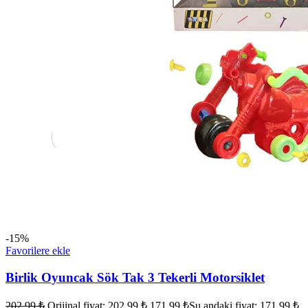
-15%
Favorilere ekle
Birlik Oyuncak Sök Tak 3 Tekerli Motorsiklet
202,99
₺
Orijinal fiyat: 202,99 ₺.
171,99
₺
Şu andaki fiyat: 171,99 ₺.