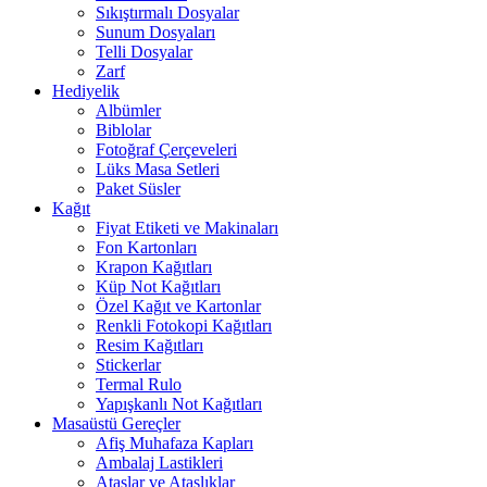
Sıkıştırmalı Dosyalar
Sunum Dosyaları
Telli Dosyalar
Zarf
Hediyelik
Albümler
Biblolar
Fotoğraf Çerçeveleri
Lüks Masa Setleri
Paket Süsler
Kağıt
Fiyat Etiketi ve Makinaları
Fon Kartonları
Krapon Kağıtları
Küp Not Kağıtları
Özel Kağıt ve Kartonlar
Renkli Fotokopi Kağıtları
Resim Kağıtları
Stickerlar
Termal Rulo
Yapışkanlı Not Kağıtları
Masaüstü Gereçler
Afiş Muhafaza Kapları
Ambalaj Lastikleri
Ataşlar ve Ataşlıklar