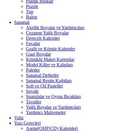
Plastik Bloklar
Puzzle
Top
Balon
Sanatsal
Akrilik Boyalar ve Yardımcıları
Cezanne Yağlı Boyalar
Dereceli Kalemler
Fırçalar
Grafit ve Kömür Kalemler
Guaj Boyalar
Köpüklü Maket Kartonlar
Model Killer ve Kalıpları
Paletler
Sanatsal Defterler
Sanatsal Resim Kağıtları
Soft ve Oil Pasteller
Şovale
Spatulalar ve Oyma Bıçakları
Tuvaller
Yağlı Boyalar ve Yardımcıları
Yardımcı Malzemeler
Valiz
Yazı Gereçleri
Asetat(OHP/CD) Kalemleri