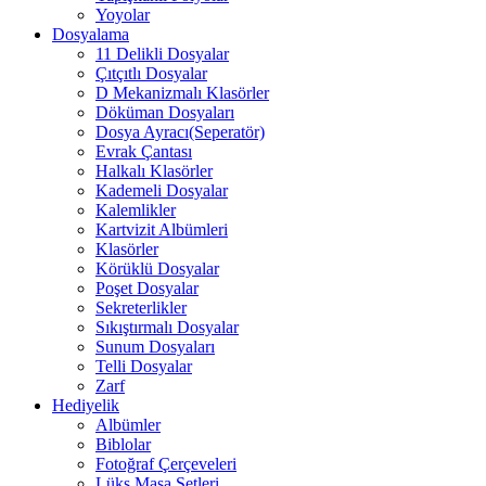
Yoyolar
Dosyalama
11 Delikli Dosyalar
Çıtçıtlı Dosyalar
D Mekanizmalı Klasörler
Döküman Dosyaları
Dosya Ayracı(Seperatör)
Evrak Çantası
Halkalı Klasörler
Kademeli Dosyalar
Kalemlikler
Kartvizit Albümleri
Klasörler
Körüklü Dosyalar
Poşet Dosyalar
Sekreterlikler
Sıkıştırmalı Dosyalar
Sunum Dosyaları
Telli Dosyalar
Zarf
Hediyelik
Albümler
Biblolar
Fotoğraf Çerçeveleri
Lüks Masa Setleri