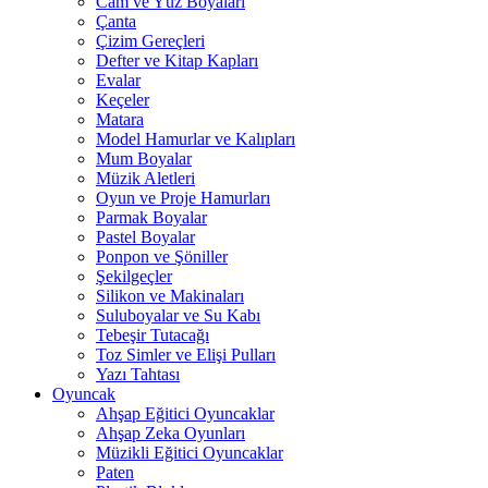
Cam ve Yüz Boyaları
Çanta
Çizim Gereçleri
Defter ve Kitap Kapları
Evalar
Keçeler
Matara
Model Hamurlar ve Kalıpları
Mum Boyalar
Müzik Aletleri
Oyun ve Proje Hamurları
Parmak Boyalar
Pastel Boyalar
Ponpon ve Şöniller
Şekilgeçler
Silikon ve Makinaları
Suluboyalar ve Su Kabı
Tebeşir Tutacağı
Toz Simler ve Elişi Pulları
Yazı Tahtası
Oyuncak
Ahşap Eğitici Oyuncaklar
Ahşap Zeka Oyunları
Müzikli Eğitici Oyuncaklar
Paten