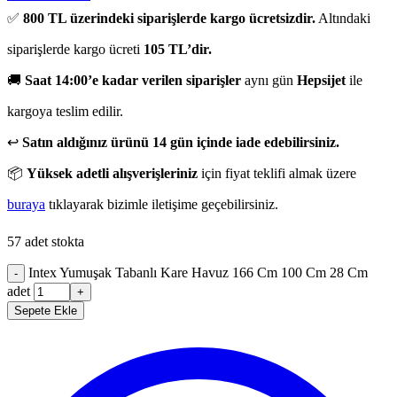
✅
800 TL üzerindeki siparişlerde kargo ücretsizdir.
Altındaki
siparişlerde kargo ücreti
105 TL’dir.
🚚
Saat 14:00’e kadar verilen siparişler
aynı gün
Hepsijet
ile
kargoya teslim edilir.
↩️
Satın aldığınız ürünü 14 gün içinde iade edebilirsiniz.
📦
Yüksek adetli alışverişleriniz
için fiyat teklifi almak üzere
buraya
tıklayarak bizimle iletişime geçebilirsiniz.
57 adet stokta
Intex Yumuşak Tabanlı Kare Havuz 166 Cm 100 Cm 28 Cm
-
adet
+
Sepete Ekle