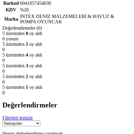
Barkod
6941057454030
KDV
%20
INTEX DENİZ MALZEMELERİ & HAVUZ &
Marka
POMPA OYUNCAK
Değerlendirmeler (0)
5 üzerinden
0
oy aldı
0 yorum
5 üzerinden
5
oy aldı
0
5 üzerinden
4
oy aldı
0
5 üzerinden
3
oy aldı
0
5 üzerinden
2
oy aldı
0
5 üzerinden
1
oy aldı
0
Değerlendirmeler
Filtreleri temizle
Henüz değerlendirme yapılmadı.