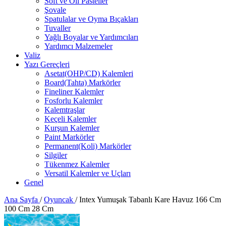
Soft ve Oil Pasteller
Şovale
Spatulalar ve Oyma Bıçakları
Tuvaller
Yağlı Boyalar ve Yardımcıları
Yardımcı Malzemeler
Valiz
Yazı Gereçleri
Asetat(OHP/CD) Kalemleri
Board(Tahta) Markörler
Fineliner Kalemler
Fosforlu Kalemler
Kalemtraşlar
Keçeli Kalemler
Kurşun Kalemler
Paint Markörler
Permanent(Koli) Markörler
Silgiler
Tükenmez Kalemler
Versatil Kalemler ve Uçları
Genel
Ana Sayfa
/
Oyuncak
/
Intex Yumuşak Tabanlı Kare Havuz 166 Cm
100 Cm 28 Cm