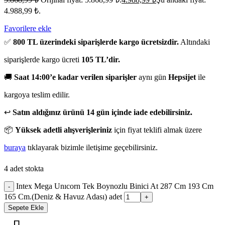
4.988,99 ₺.
Favorilere ekle
✅
800 TL üzerindeki siparişlerde kargo ücretsizdir.
Altındaki
siparişlerde kargo ücreti
105 TL’dir.
🚚
Saat 14:00’e kadar verilen siparişler
aynı gün
Hepsijet
ile
kargoya teslim edilir.
↩️
Satın aldığınız ürünü 14 gün içinde iade edebilirsiniz.
📦
Yüksek adetli alışverişleriniz
için fiyat teklifi almak üzere
buraya
tıklayarak bizimle iletişime geçebilirsiniz.
4 adet stokta
Intex Mega Unıcorn Tek Boynozlu Binici At 287 Cm 193 Cm
-
165 Cm.(Deniz & Havuz Adası) adet
+
Sepete Ekle