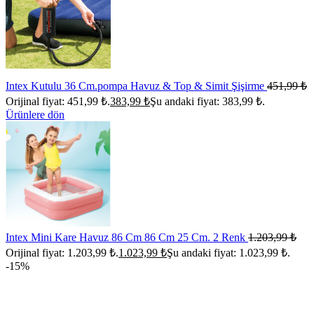
Intex Kutulu 36 Cm.pompa Havuz & Top & Simit Şişirme
451,99
₺
Orijinal fiyat: 451,99 ₺.
383,99
₺
Şu andaki fiyat: 383,99 ₺.
Ürünlere dön
Intex Mini Kare Havuz 86 Cm 86 Cm 25 Cm. 2 Renk
1.203,99
₺
Orijinal fiyat: 1.203,99 ₺.
1.023,99
₺
Şu andaki fiyat: 1.023,99 ₺.
-15%