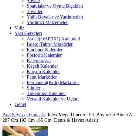
Şovale
Spatulalar ve Oyma Bıçakları
Tuvaller
Yağlı Boyalar ve Yardımcıları
Yardımcı Malzemeler
Valiz
Yazı Gereçleri
Asetat(OHP/CD) Kalemleri
Board(Tahta) Markörler
Fineliner Kalemler
Fosforlu Kalemler
Kalemtraşlar
Keçeli Kalemler
Kurşun Kalemler
Paint Markörler
Permanent(Koli) Markörler
Silgiler
Tükenmez Kalemler
Versatil Kalemler ve Uçları
Genel
Ana Sayfa
/
Oyuncak
/
Intex Mega Unıcorn Tek Boynozlu Binici At
287 Cm 193 Cm 165 Cm.(Deniz & Havuz Adası)