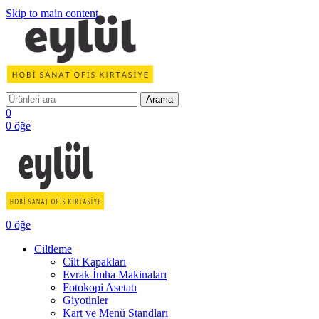
Skip to main content
Arama
0
0
öğe
0
öğe
Ciltleme
Cilt Kapakları
Evrak İmha Makinaları
Fotokopi Asetatı
Giyotinler
Kart ve Menü Standları