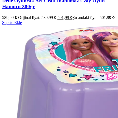
Dede Oyuncak Art Craft İnanılmaz Uzay Oyun
Hamuru 380gr
589,99
₺
Orijinal fiyat: 589,99 ₺.
501,99
₺
Şu andaki fiyat: 501,99 ₺.
Sepete Ekle