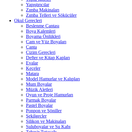
Yapıştırıcılar
Zımba Makinaları
Zımba Telleri ve Sökücüler
Okul Gereçleri
Beslenme Çantası
Boya Kalemleri
Boyama Önlükleri
Cam ve Yüz Boyaları
Çanta
Çizim Gereçleri
Defter ve Kitap Kapları
Evalar
Keçeler
Matara
Model Hamurlar ve Kalıpları
Mum Boyalar
Müzik Aletleri
Oyun ve Proje Hamurları
Parmak Boyalar
Pastel Boyalar
Ponpon ve Şöniller
Şekilgeçler
Silikon ve Makinaları
Suluboyalar ve Su Kabı
Tebeşir Tutacağı