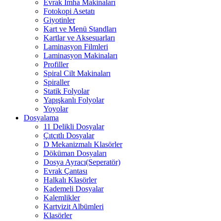
Evrak İmha Makinaları
Fotokopi Asetatı
Giyotinler
Kart ve Menü Standları
Kartlar ve Aksesuarları
Laminasyon Filmleri
Laminasyon Makinaları
Profiller
Spiral Cilt Makinaları
Spiraller
Statik Folyolar
Yapışkanlı Folyolar
Yoyolar
Dosyalama
11 Delikli Dosyalar
Çıtçıtlı Dosyalar
D Mekanizmalı Klasörler
Döküman Dosyaları
Dosya Ayracı(Seperatör)
Evrak Çantası
Halkalı Klasörler
Kademeli Dosyalar
Kalemlikler
Kartvizit Albümleri
Klasörler