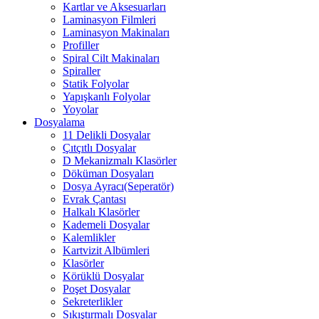
Kartlar ve Aksesuarları
Laminasyon Filmleri
Laminasyon Makinaları
Profiller
Spiral Cilt Makinaları
Spiraller
Statik Folyolar
Yapışkanlı Folyolar
Yoyolar
Dosyalama
11 Delikli Dosyalar
Çıtçıtlı Dosyalar
D Mekanizmalı Klasörler
Döküman Dosyaları
Dosya Ayracı(Seperatör)
Evrak Çantası
Halkalı Klasörler
Kademeli Dosyalar
Kalemlikler
Kartvizit Albümleri
Klasörler
Körüklü Dosyalar
Poşet Dosyalar
Sekreterlikler
Sıkıştırmalı Dosyalar