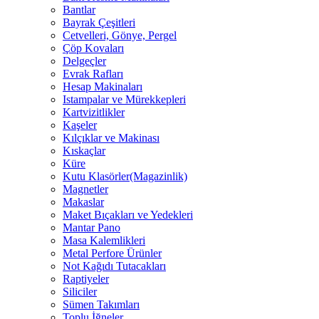
Bantlar
Bayrak Çeşitleri
Cetvelleri, Gönye, Pergel
Çöp Kovaları
Delgeçler
Evrak Rafları
Hesap Makinaları
Istampalar ve Mürekkepleri
Kartvizitlikler
Kaşeler
Kılçıklar ve Makinası
Kıskaçlar
Küre
Kutu Klasörler(Magazinlik)
Magnetler
Makaslar
Maket Bıçakları ve Yedekleri
Mantar Pano
Masa Kalemlikleri
Metal Perfore Ürünler
Not Kağıdı Tutacakları
Raptiyeler
Siliciler
Sümen Takımları
Toplu İğneler