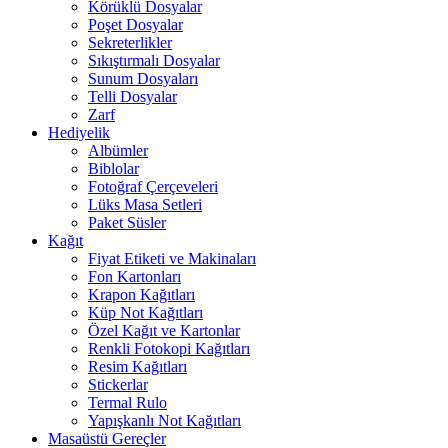
Körüklü Dosyalar
Poşet Dosyalar
Sekreterlikler
Sıkıştırmalı Dosyalar
Sunum Dosyaları
Telli Dosyalar
Zarf
Hediyelik
Albümler
Biblolar
Fotoğraf Çerçeveleri
Lüks Masa Setleri
Paket Süsler
Kağıt
Fiyat Etiketi ve Makinaları
Fon Kartonları
Krapon Kağıtları
Küp Not Kağıtları
Özel Kağıt ve Kartonlar
Renkli Fotokopi Kağıtları
Resim Kağıtları
Stickerlar
Termal Rulo
Yapışkanlı Not Kağıtları
Masaüstü Gereçler