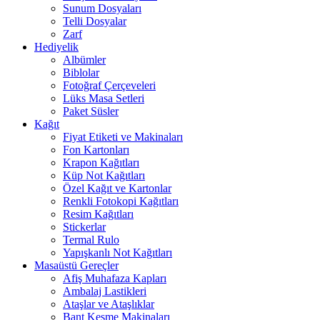
Sunum Dosyaları
Telli Dosyalar
Zarf
Hediyelik
Albümler
Biblolar
Fotoğraf Çerçeveleri
Lüks Masa Setleri
Paket Süsler
Kağıt
Fiyat Etiketi ve Makinaları
Fon Kartonları
Krapon Kağıtları
Küp Not Kağıtları
Özel Kağıt ve Kartonlar
Renkli Fotokopi Kağıtları
Resim Kağıtları
Stickerlar
Termal Rulo
Yapışkanlı Not Kağıtları
Masaüstü Gereçler
Afiş Muhafaza Kapları
Ambalaj Lastikleri
Ataşlar ve Ataşlıklar
Bant Kesme Makinaları