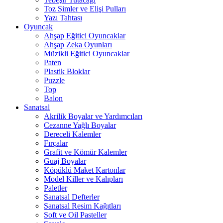
Toz Simler ve Elişi Pulları
Yazı Tahtası
Oyuncak
Ahşap Eğitici Oyuncaklar
Ahşap Zeka Oyunları
Müzikli Eğitici Oyuncaklar
Paten
Plastik Bloklar
Puzzle
Top
Balon
Sanatsal
Akrilik Boyalar ve Yardımcıları
Cezanne Yağlı Boyalar
Dereceli Kalemler
Fırçalar
Grafit ve Kömür Kalemler
Guaj Boyalar
Köpüklü Maket Kartonlar
Model Killer ve Kalıpları
Paletler
Sanatsal Defterler
Sanatsal Resim Kağıtları
Soft ve Oil Pasteller