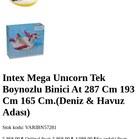
Intex Mega Unıcorn Tek
Boynozlu Binici At 287 Cm 193
Cm 165 Cm.(Deniz & Havuz
Adası)
Stok kodu:
VARIBN57281
5.868,99
₺
Orijinal fiyat: 5.868,99 ₺.
4.988,99
₺
Şu andaki fiyat: