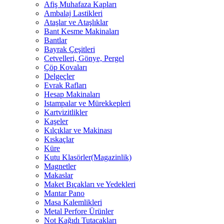
Afiş Muhafaza Kapları
Ambalaj Lastikleri
Ataşlar ve Ataşlıklar
Bant Kesme Makinaları
Bantlar
Bayrak Çeşitleri
Cetvelleri, Gönye, Pergel
Çöp Kovaları
Delgeçler
Evrak Rafları
Hesap Makinaları
Istampalar ve Mürekkepleri
Kartvizitlikler
Kaşeler
Kılçıklar ve Makinası
Kıskaçlar
Küre
Kutu Klasörler(Magazinlik)
Magnetler
Makaslar
Maket Bıçakları ve Yedekleri
Mantar Pano
Masa Kalemlikleri
Metal Perfore Ürünler
Not Kağıdı Tutacakları