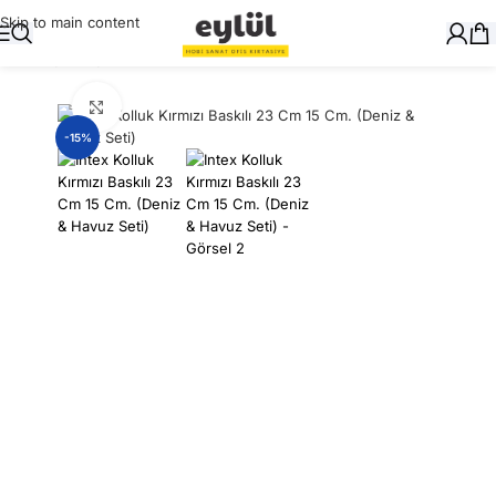
Skip to main content
Ana Sayfa
/
Oyuncak
Büyütmek için tıklayın
-15%