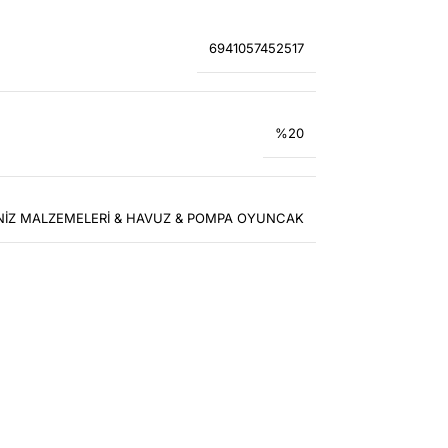
6941057452517
%20
NİZ MALZEMELERİ & HAVUZ & POMPA OYUNCAK