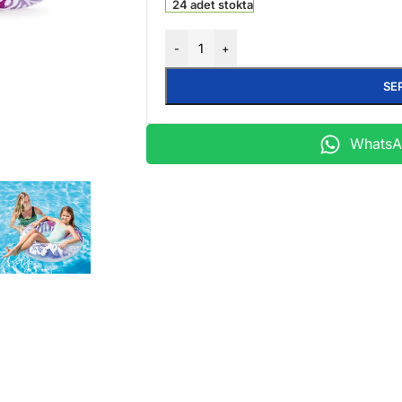
24 adet stokta
-
+
SE
WhatsAp