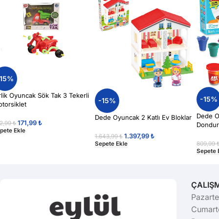
-15%
rlik Oyuncak Sök Tak 3 Tekerli
-15%
-15%
torsiklet
Dede O
Dede Oyuncak 2 Katlı Ev Bloklar
171,99
₺
2,99
₺
Dondur
pete Ekle
1.397,99
₺
1.643,99
₺
Sepete Ekle
809,99
Sepete 
ÇALIŞ
Pazarte
Cumarte