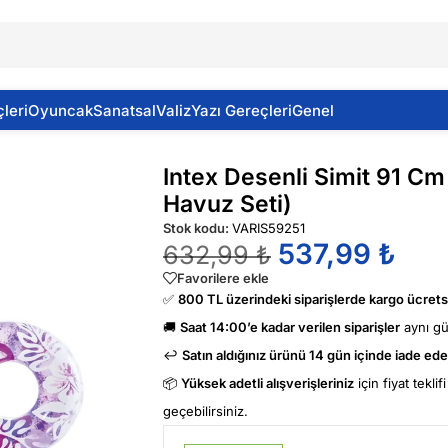
leri
Oyuncak
Sanatsal
Valiz
Yazı Gereçleri
Genel
i (Deniz & Havuz Seti)
Intex Desenli Simit 91 Cm
Havuz Seti)
Stok kodu:
VARIS59251
537,99
₺
632,99
₺
Favorilere ekle
✅
800 TL üzerindeki siparişlerde kargo ücretsi
🚚
Saat 14:00’e kadar verilen siparişler
aynı g
↩️
Satın aldığınız ürünü 14 gün içinde iade edeb
📦
Yüksek adetli alışverişleriniz
için fiyat tekli
geçebilirsiniz.