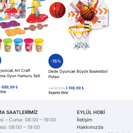
-15%
yuncak Art Craft
Dede Oyuncak Büyük Basketbol
ma Oyun Hamuru Seti
Potası
688,99
₺
₺
1.198,99
₺
1.410,99
₺
Ekle
Sepete Ekle
MA SAATLERİMİZ
EYLÜL HOBİ
si – Cuma: 08:00 – 19:00
İletişim
si: 08:00 – 19:00
Hakkımızda