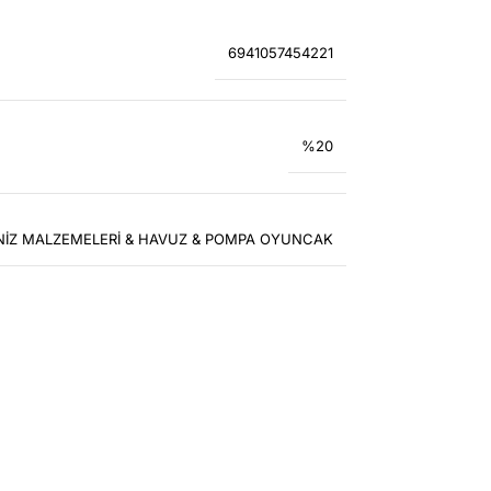
6941057454221
%20
NİZ MALZEMELERİ & HAVUZ & POMPA OYUNCAK