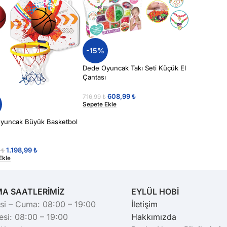
-15%
Dede Oyuncak Takı Seti Küçük El
Çantası
608,99
₺
716,99
₺
Sepete Ekle
yuncak Büyük Basketbol
1.198,99
₺
9
₺
Ekle
MA SAATLERİMİZ
EYLÜL HOBİ
si – Cuma: 08:00 – 19:00
İletişim
si: 08:00 – 19:00
Hakkımızda