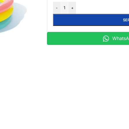
-
+
SE
WhatsAp