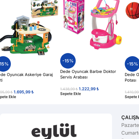
-15%
-15%
-15%
Dede Oyuncak Barbıe Doktor
de Oyuncak Askeriye Garaj
Dede O
Servis Arabası
ti
Potası
1.222,99
₺
1.438,99
₺
1.695,99
₺
995,99
₺
1.410,9
Sepete Ekle
pete Ekle
Sepete 
ÇALIŞ
Pazarte
Cumarte