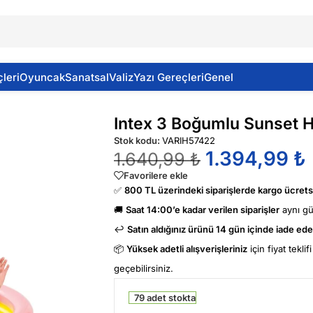
leri
Oyuncak
Sanatsal
Valiz
Yazı Gereçleri
Genel
3 Cm
Intex 3 Boğumlu Sunset
Stok kodu:
VARIH57422
1.394,99
₺
1.640,99
₺
Favorilere ekle
✅
800 TL üzerindeki siparişlerde kargo ücretsi
🚚
Saat 14:00’e kadar verilen siparişler
aynı g
↩️
Satın aldığınız ürünü 14 gün içinde iade edeb
📦
Yüksek adetli alışverişleriniz
için fiyat tekli
geçebilirsiniz.
79 adet stokta