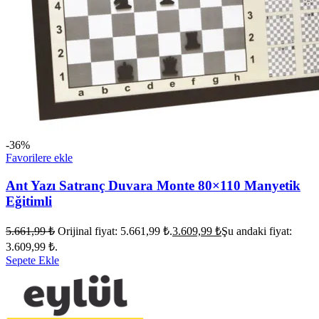
-36%
Favorilere ekle
Ant Yazı Satranç Duvara Monte 80×110 Manyetik
Eğitimli
5.661,99
₺
Orijinal fiyat: 5.661,99 ₺.
3.609,99
₺
Şu andaki fiyat:
3.609,99 ₺.
Sepete Ekle