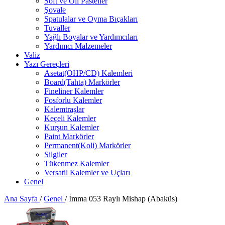
Soft ve Oil Pasteller
Şovale
Spatulalar ve Oyma Bıçakları
Tuvaller
Yağlı Boyalar ve Yardımcıları
Yardımcı Malzemeler
Valiz
Yazı Gereçleri
Asetat(OHP/CD) Kalemleri
Board(Tahta) Markörler
Fineliner Kalemler
Fosforlu Kalemler
Kalemtraşlar
Keçeli Kalemler
Kurşun Kalemler
Paint Markörler
Permanent(Koli) Markörler
Silgiler
Tükenmez Kalemler
Versatil Kalemler ve Uçları
Genel
Ana Sayfa
/
Genel
/
İmma 053 Raylı Mishap (Abaküs)