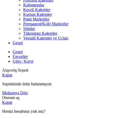
Fosforlu Kalemler
Kalemtraşlar
Keçeli Kalemler
Kurşun Kalemler
Paint Markörler
Permanent(Koli) Markörler
Silgiler
Tükenmez Kalemler
Versatil Kalemler ve Uçları
Genel
Genel
Favoriler
Giriş / Kayıt
Alışveriş Sepeti
Kapat
Sepetinizde ürün bulunmuyor.
Mağazaya Dön
Oturum aç
Kapat
Henüz hesabınız yok mu?