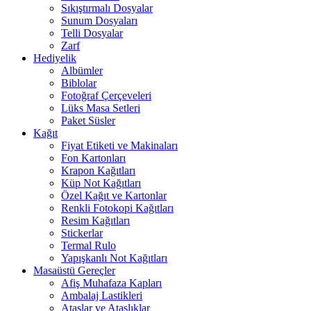
Sıkıştırmalı Dosyalar
Sunum Dosyaları
Telli Dosyalar
Zarf
Hediyelik
Albümler
Biblolar
Fotoğraf Çerçeveleri
Lüks Masa Setleri
Paket Süsler
Kağıt
Fiyat Etiketi ve Makinaları
Fon Kartonları
Krapon Kağıtları
Küp Not Kağıtları
Özel Kağıt ve Kartonlar
Renkli Fotokopi Kağıtları
Resim Kağıtları
Stickerlar
Termal Rulo
Yapışkanlı Not Kağıtları
Masaüstü Gereçler
Afiş Muhafaza Kapları
Ambalaj Lastikleri
Ataşlar ve Ataşlıklar