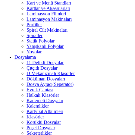
Kart ve Menü Standları
Kartlar ve Aksesuarları
Laminasyon Filmleri
Laminasyon Makinaları
Profiller
Spiral Cilt Makinaları
Spiraller
Statik Folyolar
Yapışkanlı Folyolar
Yoyolar
Dosyalama
11 Delikli Dosyalar
Çıtçıtlı Dosyalar
D Mekanizmalı Klasörler
Döküman Dosyaları
Dosya Ayracı(Seperatör)
Evrak Çantası
Halkalı Klasörler
Kademeli Dosyalar
Kalemlikler
Kartvizit Albümleri
Klasörler
Körüklü Dosyalar
Poşet Dosyalar
Sekreterlikler