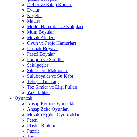
Defter ve Kitap Kapları
Evalar
Keçeler
Matara
Model Hamurlar ve Kalıpları
Mum Boyalar
Müzik Aletleri
Oyun ve Proje Hamurları
Parmak Boyalar
Pastel Boyalar
Ponpon ve Şöniller
Şekilgeçler
Silikon ve Makinaları
Suluboyalar ve Su Kabı
Tebeşir Tutacağı
Toz Simler ve Elişi Pulları
Yazı Tahtası
Oyuncak
Ahşap Eğitici Oyuncaklar
Ahşap Zeka Oyunları
Müzikli Eğitici Oyuncaklar
Paten
Plastik Bloklar
Puzzle
Top