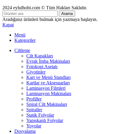
2024 eylulhobi.com © Tüm Hakları Saklıdır.
Arama
Aradığınız ürünleri bulmak için yazmaya başlayın.
Kapat
Menü
Kategoriler
Ciltleme
Cilt Kapakları
Evrak İmha Makinaları
Fotokopi Asetatı
Giyotinler
Kart ve Menü Standları
Kartlar ve Aksesuarları
Laminasyon Filmleri
Laminasyon Makinaları
Profiller
Spiral Cilt Makinaları
Spiraller
Statik Folyolar
Yapışkanlı Folyolar
Yoyolar
Dosyalama