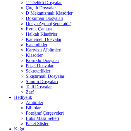
11 Delikli Dosyalar
Çıtçıtlı Dosyalar
D Mekanizmalı Klasörler
Döküman Dosyaları
Dosya Ayracı(Seperatör)
Evrak Çantası
Halkalı Klasörler
Kademeli Dosyalar
Kalemlikler
Kartvizit Albümleri
Klasörler
Körüklü Dosyalar
Poşet Dosyalar
Sekreterlikler
Sıkıştırmalı Dosyalar
Sunum Dosyaları
Telli Dosyalar
Zarf
Hediyelik
Albümler
Biblolar
Fotoğraf Çerçeveleri
Lüks Masa Setleri
Paket Süsler
Kağıt