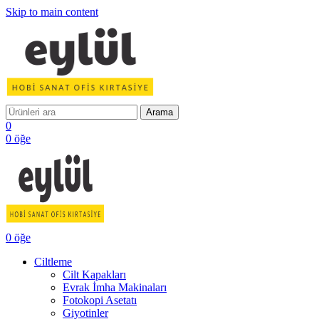
Skip to main content
Arama
0
0
öğe
0
öğe
Ciltleme
Cilt Kapakları
Evrak İmha Makinaları
Fotokopi Asetatı
Giyotinler