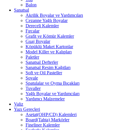
Balon
Sanatsal
Akrilik Boyalar ve Yardımcıları
Cezanne Yağlı Boyalar
Dereceli Kalemler
Fırçalar
Grafit ve Kömür Kalemler
Guaj Boyalar
Köpüklü Maket Kartonlar
Model Killer ve Kalıpları
Paletler
Sanatsal Defterler
Sanatsal Resim Kağıtları
Soft ve Oil Pasteller
Şovale
Spatulalar ve Oyma Bıçakları
Tuvaller
Yağlı Boyalar ve Yardımcıları
Yardımcı Malzemeler
Valiz
Yazı Gereçleri
Asetat(OHP/CD) Kalemleri
Board(Tahta) Markörler
Fineliner Kalemler