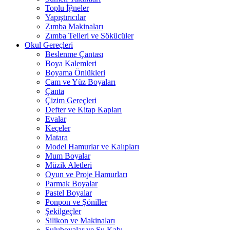
Toplu İğneler
Yapıştırıcılar
Zımba Makinaları
Zımba Telleri ve Sökücüler
Okul Gereçleri
Beslenme Çantası
Boya Kalemleri
Boyama Önlükleri
Cam ve Yüz Boyaları
Çanta
Çizim Gereçleri
Defter ve Kitap Kapları
Evalar
Keçeler
Matara
Model Hamurlar ve Kalıpları
Mum Boyalar
Müzik Aletleri
Oyun ve Proje Hamurları
Parmak Boyalar
Pastel Boyalar
Ponpon ve Şöniller
Şekilgeçler
Silikon ve Makinaları
Suluboyalar ve Su Kabı