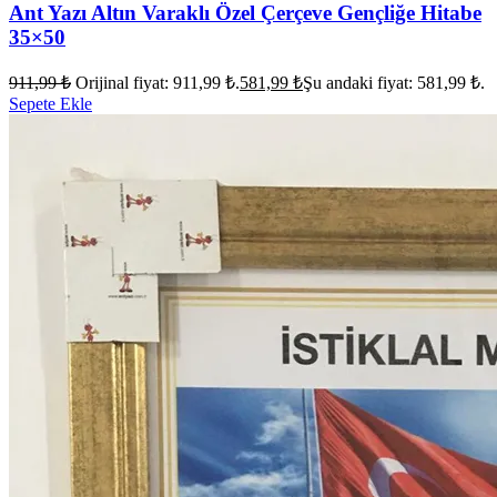
Ant Yazı Altın Varaklı Özel Çerçeve Gençliğe Hitabe
35×50
911,99
₺
Orijinal fiyat: 911,99 ₺.
581,99
₺
Şu andaki fiyat: 581,99 ₺.
Sepete Ekle