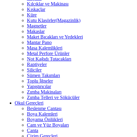
Kılçıklar ve Makinası
Kıskaçlar
Küre
Kutu Klasörler(Magazinlik)
Magnetler
Makaslar
Maket Bıçakları ve Yedekleri
Mantar Pano
Masa Kalemlikleri
Metal Perfore Ürünler
Not Kağıdı Tutacakları
Raptiyeler
Siliciler
Sümen Takımları
Toplu İğneler
Yapıştırıcılar
Zımba Makinaları
Zımba Telleri ve Sökücüler
Okul Gereçleri
Beslenme Çantası
Boya Kalemleri
Boyama Önlükleri
Cam ve Yüz Boyaları
Çanta
Çizim Gereçleri