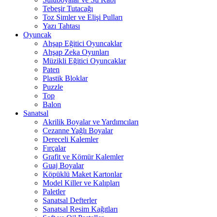
Tebeşir Tutacağı
Toz Simler ve Elişi Pulları
Yazı Tahtası
Oyuncak
Ahşap Eğitici Oyuncaklar
Ahşap Zeka Oyunları
Müzikli Eğitici Oyuncaklar
Paten
Plastik Bloklar
Puzzle
Top
Balon
Sanatsal
Akrilik Boyalar ve Yardımcıları
Cezanne Yağlı Boyalar
Dereceli Kalemler
Fırçalar
Grafit ve Kömür Kalemler
Guaj Boyalar
Köpüklü Maket Kartonlar
Model Killer ve Kalıpları
Paletler
Sanatsal Defterler
Sanatsal Resim Kağıtları