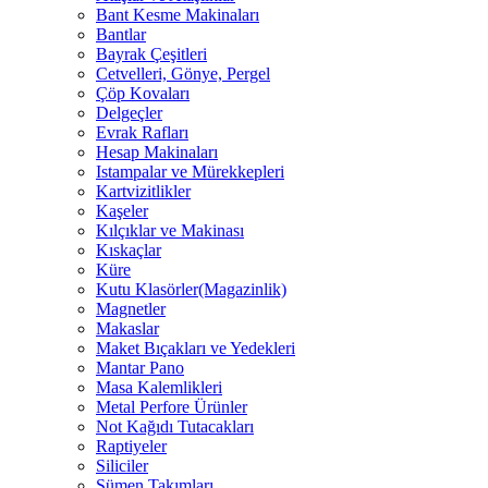
Bant Kesme Makinaları
Bantlar
Bayrak Çeşitleri
Cetvelleri, Gönye, Pergel
Çöp Kovaları
Delgeçler
Evrak Rafları
Hesap Makinaları
Istampalar ve Mürekkepleri
Kartvizitlikler
Kaşeler
Kılçıklar ve Makinası
Kıskaçlar
Küre
Kutu Klasörler(Magazinlik)
Magnetler
Makaslar
Maket Bıçakları ve Yedekleri
Mantar Pano
Masa Kalemlikleri
Metal Perfore Ürünler
Not Kağıdı Tutacakları
Raptiyeler
Siliciler
Sümen Takımları