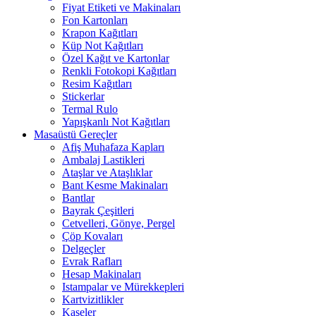
Fiyat Etiketi ve Makinaları
Fon Kartonları
Krapon Kağıtları
Küp Not Kağıtları
Özel Kağıt ve Kartonlar
Renkli Fotokopi Kağıtları
Resim Kağıtları
Stickerlar
Termal Rulo
Yapışkanlı Not Kağıtları
Masaüstü Gereçler
Afiş Muhafaza Kapları
Ambalaj Lastikleri
Ataşlar ve Ataşlıklar
Bant Kesme Makinaları
Bantlar
Bayrak Çeşitleri
Cetvelleri, Gönye, Pergel
Çöp Kovaları
Delgeçler
Evrak Rafları
Hesap Makinaları
Istampalar ve Mürekkepleri
Kartvizitlikler
Kaşeler