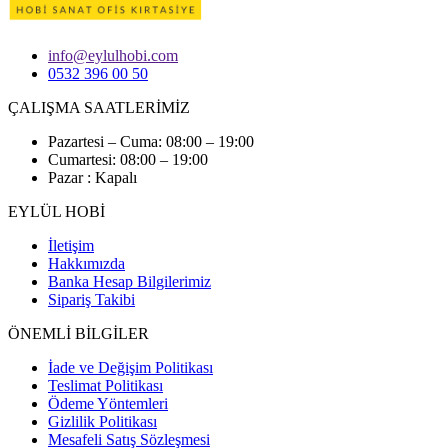
info@eylulhobi.com
0532 396 00 50
ÇALIŞMA SAATLERİMİZ
Pazartesi – Cuma: 08:00 – 19:00
Cumartesi: 08:00 – 19:00
Pazar : Kapalı
EYLÜL HOBİ
İletişim
Hakkımızda
Banka Hesap Bilgilerimiz
Sipariş Takibi
ÖNEMLİ BİLGİLER
İade ve Değişim Politikası
Teslimat Politikası
Ödeme Yöntemleri
Gizlilik Politikası
Mesafeli Satış Sözleşmesi