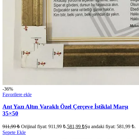
-36%
Favorilere ekle
Ant Yazı Altın Varaklı Özel Çerçeve İstiklal Marşı
35×50
911,99
₺
Orijinal fiyat: 911,99 ₺.
581,99
₺
Şu andaki fiyat: 581,99 ₺.
Sepete Ekle