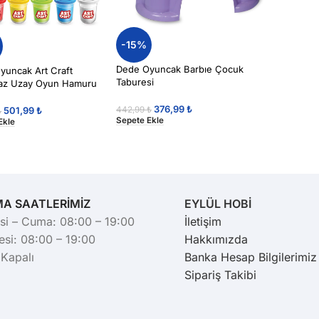
-15%
Dede Oyuncak Barbıe Çocuk
yuncak Art Craft
Taburesi
maz Uzay Oyun Hamuru
376,99
₺
501,99
₺
442,99
₺
₺
Sepete Ekle
Ekle
MA SAATLERİMİZ
EYLÜL HOBİ
si – Cuma: 08:00 – 19:00
İletişim
si: 08:00 – 19:00
Hakkımızda
 Kapalı
Banka Hesap Bilgilerimiz
Sipariş Takibi