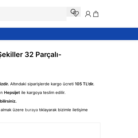
killer 32 Parçalı-
zdir.
Altındaki siparişlerde kargo ücreti
105 TL’dir.
ün
Hepsijet
ile kargoya teslim edilir.
ilirsiniz.
fi almak üzere
buraya
tıklayarak bizimle iletişime