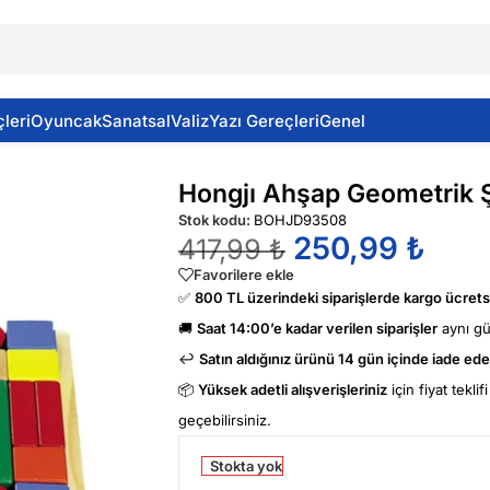
leri
Oyuncak
Sanatsal
Valiz
Yazı Gereçleri
Genel
lı-
Hongjı Ahşap Geometrik Şe
Stok kodu:
BOHJD93508
250,99
₺
417,99
₺
Favorilere ekle
✅
800 TL üzerindeki siparişlerde kargo ücretsi
🚚
Saat 14:00’e kadar verilen siparişler
aynı g
↩️
Satın aldığınız ürünü 14 gün içinde iade edeb
📦
Yüksek adetli alışverişleriniz
için fiyat tekli
geçebilirsiniz.
Stokta yok