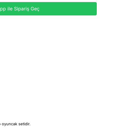
p ile Sipariş Geç
 oyuncak setidir.