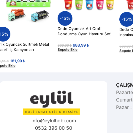
-15%
-15%
Dede Oyuncak Art Craft
Dede O
Dondurma Oyun Hamuru Seti
-15%
İnanıl
380gr
rlik Oyuncak Sürtmeli Metal
688,99
₺
809,99
₺
589,99
aorti İş Kamyonları
Sepete Ekle
Sepete 
181,99
₺
3,99
₺
pete Ekle
ÇALIŞ
Pazarte
Cumarte
Pazar :
info@eylulhobi.com
0532 396 00 50