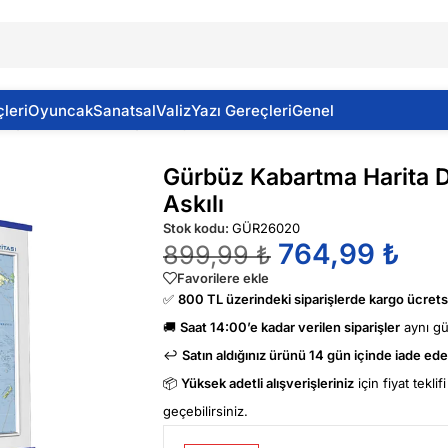
leri
Oyuncak
Sanatsal
Valiz
Yazı Gereçleri
Genel
nya 70100 Cm. Siyasi / Çıta Askılı
Gürbüz Kabartma Harita D
Askılı
Stok kodu:
GÜR26020
764,99
₺
899,99
₺
Favorilere ekle
✅
800 TL üzerindeki siparişlerde kargo ücretsi
🚚
Saat 14:00’e kadar verilen siparişler
aynı g
↩️
Satın aldığınız ürünü 14 gün içinde iade edeb
📦
Yüksek adetli alışverişleriniz
için fiyat tekli
geçebilirsiniz.