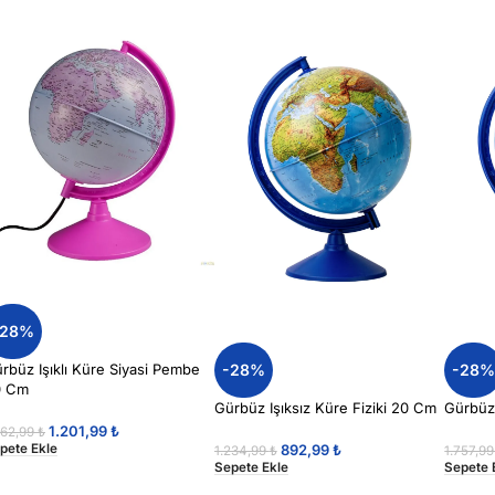
-28%
-28%
-28
rbüz Işıklı Küre Siyasi Pembe
0 Cm
Gürbüz Işıksız Küre Fiziki 20 Cm
Gürbüz 
1.201,99
₺
662,99
₺
892,99
₺
pete Ekle
1.234,99
₺
1.757,9
Sepete Ekle
Sepete 