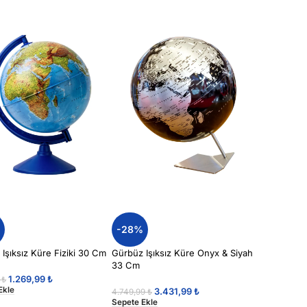
%
-28%
Işıksız Küre Fiziki 30 Cm
Gürbüz Işıksız Küre Onyx & Siyah
33 Cm
1.269,99
₺
9
₺
Ekle
3.431,99
₺
4.749,99
₺
Sepete Ekle